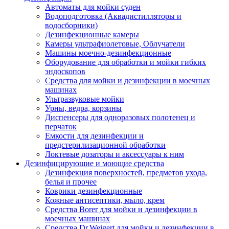
Автоматы для мойки суден
Водоподготовка (Аквадистилляторы и
водосборники)
Дезинфекционные камеры
Камеры ультрафиолетовые, Облучатели
Машины моечно-дезинфекционные
Оборудование для обработки и мойки гибких
эндоскопов
Средства для мойки и дезинфекции в моечных
машинах
Ультразвуковые мойки
Урны, ведра, корзины
Диспенсеры для одноразовых полотенец и
перчаток
Емкости для дезинфекции и
предстерилизационной обработки
Локтевые дозаторы и аксессуары к ним
Дезинфицирующие и моющие средства
Дезинфекция поверхностей, предметов ухода,
белья и прочее
Коврики дезинфекционные
Кожные антисептики, мыло, крем
Средства Borer для мойки и дезинфекции в
моечных машинах
Средства Dr.Weigert для мойки и дезинфекции в