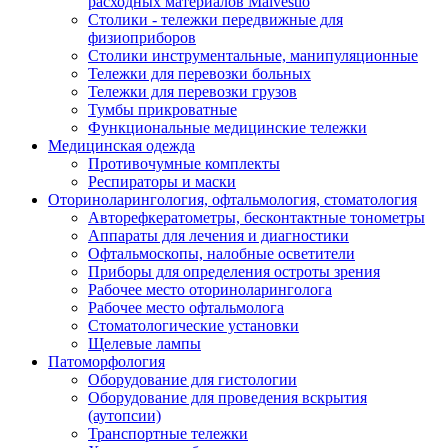
расходных материалов Malvestio
Столики - тележки передвижные для
физиоприборов
Столики инструментальные, манипуляционные
Тележки для перевозки больных
Тележки для перевозки грузов
Тумбы прикроватные
Функциональные медицинские тележки
Медицинская одежда
Противочумные комплекты
Респираторы и маски
Оториноларингология, офтальмология, стоматология
Авторефкератометры, бесконтактные тонометры
Аппараты для лечения и диагностики
Офтальмоскопы, налобные осветители
Приборы для определения остроты зрения
Рабочее место оториноларинголога
Рабочее место офтальмолога
Стоматологические установки
Щелевые лампы
Патоморфология
Оборудование для гистологии
Оборудование для проведения вскрытия
(аутопсии)
Транспортные тележки