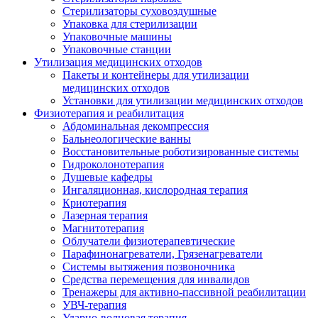
Стерилизаторы суховоздушные
Упаковка для стерилизации
Упаковочные машины
Упаковочные станции
Утилизация медицинских отходов
Пакеты и контейнеры для утилизации
медицинских отходов
Установки для утилизации медицинских отходов
Физиотерапия и реабилитация
Абдоминальная декомпрессия
Бальнеологические ванны
Восстановительные роботизированные системы
Гидроколонотерапия
Душевые кафедры
Ингаляционная, кислородная терапия
Криотерапия
Лазерная терапия
Магнитотерапия
Облучатели физиотерапевтические
Парафинонагреватели, Грязенагреватели
Системы вытяжения позвоночника
Средства перемещения для инвалидов
Тренажеры для активно-пассивной реабилитации
УВЧ-терапия
Ударно-волновая терапия