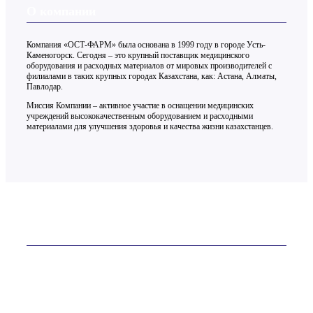
О компании
Компания «ОСТ-ФАРМ» была основана в 1999 году в городе Усть-
Каменогорск. Сегодня – это крупный поставщик медицинского
оборудования и расходных материалов от мировых производителей с
филиалами в таких крупных городах Казахстана, как: Астана, Алматы,
Павлодар.
Миссия Компании – активное участие в оснащении медицинских
учреждений высококачественным оборудованием и расходными
материалами для улучшения здоровья и качества жизни казахстанцев.
Контакты
ТОО «ОСТ-ФАРМ» более 20 лет на рынке
Телефон:
+7 (7232) 76-65-81
E-mail:
site@ostfarm.kz