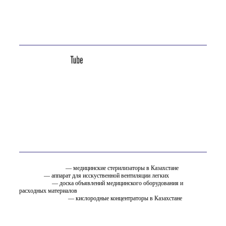
Адрес:
Казахстан, Усть-Каменогорск, ул. Астана, 16А
Мы в соц. сетях
Вам так же может быть интересно
стерилизатор.kz
— медицинские стерилизаторы в Казахстане
ИВЛ.KZ
— аппарат для исскуственной вентиляции легких
EMC.ru.net
— доска объявлений медицинского оборудования и
расходных материалов
oxygen.ostfarm.kz
— кислородные концентраторы в Казахстане