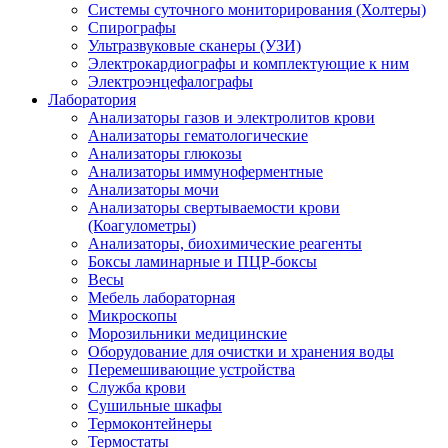
Системы суточного мониторирования (Холтеры)
Спирографы
Ультразвуковые сканеры (УЗИ)
Электрокардиографы и комплектующие к ним
Электроэнцефалографы
Лаборатория
Анализаторы газов и электролитов крови
Анализаторы гематологические
Анализаторы глюкозы
Анализаторы иммуноферментные
Анализаторы мочи
Анализаторы свертываемости крови
(Коагулометры)
Анализаторы, биохимические реагенты
Боксы ламинарные и ПЦР-боксы
Весы
Мебель лабораторная
Микроскопы
Морозильники медицинские
Оборудование для очистки и хранения воды
Перемешивающие устройства
Служба крови
Сушильные шкафы
Термоконтейнеры
Термостаты