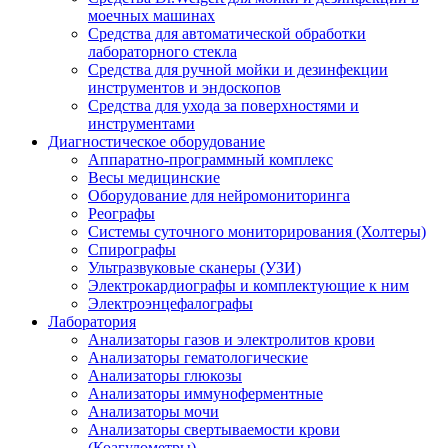
моечных машинах
Средства для автоматической обработки
лабораторного стекла
Средства для ручной мойки и дезинфекции
инструментов и эндоскопов
Средства для ухода за поверхностями и
инструментами
Диагностическое оборудование
Аппаратно-программный комплекс
Весы медицинские
Оборудование для нейромониторинга
Реографы
Системы суточного мониторирования (Холтеры)
Спирографы
Ультразвуковые сканеры (УЗИ)
Электрокардиографы и комплектующие к ним
Электроэнцефалографы
Лаборатория
Анализаторы газов и электролитов крови
Анализаторы гематологические
Анализаторы глюкозы
Анализаторы иммуноферментные
Анализаторы мочи
Анализаторы свертываемости крови
(Коагулометры)