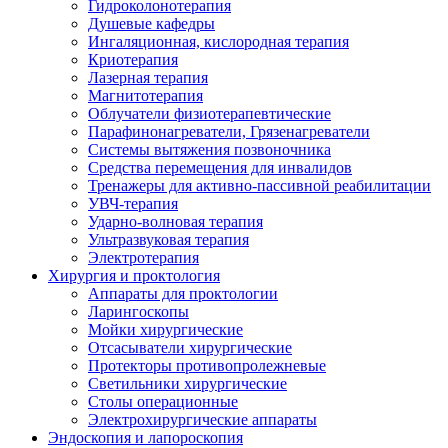
Гидроколонотерапия
Душевые кафедры
Ингаляционная, кислородная терапия
Криотерапия
Лазерная терапия
Магнитотерапия
Облучатели физиотерапевтические
Парафинонагреватели, Грязенагреватели
Системы вытяжения позвоночника
Средства перемещения для инвалидов
Тренажеры для активно-пассивной реабилитации
УВЧ-терапия
Ударно-волновая терапия
Ультразвуковая терапия
Электротерапия
Хирургия и проктология
Аппараты для проктологии
Ларингоскопы
Мойки хирургические
Отсасыватели хирургические
Протекторы противопролежневые
Светильники хирургические
Столы операционные
Электрохирургические аппараты
Эндоскопия и лапороскопия