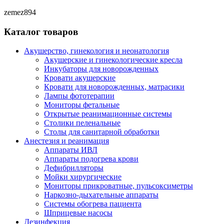
zemez894
Каталог товаров
Акушерство, гинекология и неонатология
Акушерские и гинекологические креслa
Инкубаторы для новорожденных
Кровати акушерские
Кровати для новорожденных, матрасики
Лампы фототерапии
Мониторы фетальные
Открытые реанимационные системы
Столики пеленальные
Столы для санитарной обработки
Анестезия и реанимация
Аппараты ИВЛ
Аппараты подогрева крови
Дефибрилляторы
Мойки хирургические
Мониторы прикроватные, пульсоксиметры
Наркозно-дыхательные аппараты
Системы обогрева пациента
Шприцевые насосы
Дезинфекция