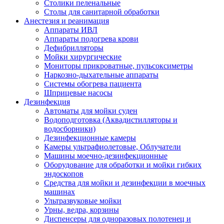
Столики пеленальные
Столы для санитарной обработки
Анестезия и реанимация
Аппараты ИВЛ
Аппараты подогрева крови
Дефибрилляторы
Мойки хирургические
Мониторы прикроватные, пульсоксиметры
Наркозно-дыхательные аппараты
Системы обогрева пациента
Шприцевые насосы
Дезинфекция
Автоматы для мойки суден
Водоподготовка (Аквадистилляторы и
водосборники)
Дезинфекционные камеры
Камеры ультрафиолетовые, Облучатели
Машины моечно-дезинфекционные
Оборудование для обработки и мойки гибких
эндоскопов
Средства для мойки и дезинфекции в моечных
машинах
Ультразвуковые мойки
Урны, ведра, корзины
Диспенсеры для одноразовых полотенец и