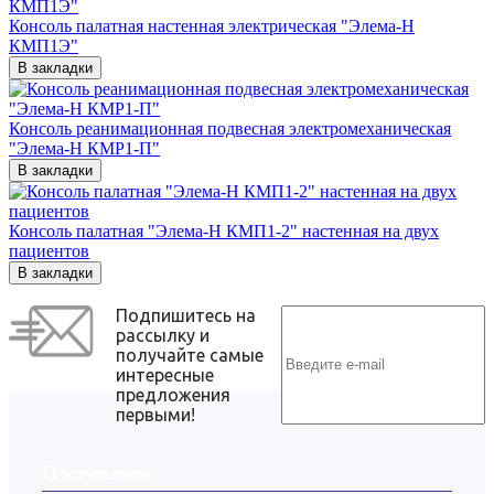
Консоль палатная настенная электрическая "Элема-Н
КМП1Э"
В закладки
Консоль реанимационная подвесная электромеханическая
"Элема-Н КМР1-П"
В закладки
Консоль палатная "Элема-Н КМП1-2" настенная на двух
пациентов
В закладки
Подпишитесь на
рассылку и
получайте самые
интересные
предложения
первыми!
О компании