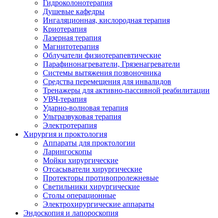
Гидроколонотерапия
Душевые кафедры
Ингаляционная, кислородная терапия
Криотерапия
Лазерная терапия
Магнитотерапия
Облучатели физиотерапевтические
Парафинонагреватели, Грязенагреватели
Системы вытяжения позвоночника
Средства перемещения для инвалидов
Тренажеры для активно-пассивной реабилитации
УВЧ-терапия
Ударно-волновая терапия
Ультразвуковая терапия
Электротерапия
Хирургия и проктология
Аппараты для проктологии
Ларингоскопы
Мойки хирургические
Отсасыватели хирургические
Протекторы противопролежневые
Светильники хирургические
Столы операционные
Электрохирургические аппараты
Эндоскопия и лапороскопия