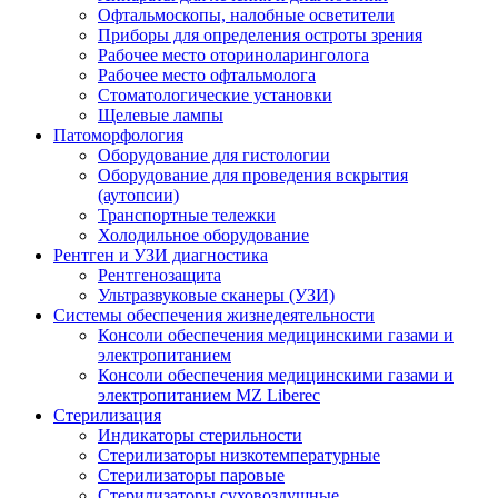
Офтальмоскопы, налобные осветители
Приборы для определения остроты зрения
Рабочее место оториноларинголога
Рабочее место офтальмолога
Стоматологические установки
Щелевые лампы
Патоморфология
Оборудование для гистологии
Оборудование для проведения вскрытия
(аутопсии)
Транспортные тележки
Холодильное оборудование
Рентген и УЗИ диагностика
Рентгенозащита
Ультразвуковые сканеры (УЗИ)
Системы обеспечения жизнедеятельности
Консоли обеспечения медицинскими газами и
электропитанием
Консоли обеспечения медицинскими газами и
электропитанием MZ Liberec
Стерилизация
Индикаторы стерильности
Стерилизаторы низкотемпературные
Стерилизаторы паровые
Стерилизаторы суховоздушные