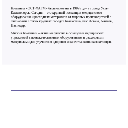
Компания «ОСТ-ФАРМ» была основана в 1999 году в городе Усть-
Каменогорск. Сегодня – это крупный поставщик медицинского
оборудования и расходных материалов от мировых производителей с
филиалами в таких крупных городах Казахстана, как: Астана, Алматы,
Павлодар.
Миссия Компании – активное участие в оснащении медицинских
учреждений высококачественным оборудованием и расходными
материалами для улучшения здоровья и качества жизни казахстанцев.
Контакты
ТОО «ОСТ-ФАРМ» более 20 лет на рынке
Телефон:
+7 (7232) 76-65-81
E-mail:
site@ostfarm.kz
Адрес:
Казахстан, Усть-Каменогорск, ул. Астана, 16А