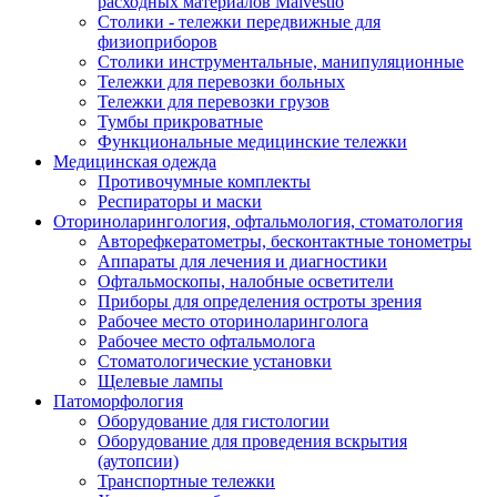
расходных материалов Malvestio
Столики - тележки передвижные для
физиоприборов
Столики инструментальные, манипуляционные
Тележки для перевозки больных
Тележки для перевозки грузов
Тумбы прикроватные
Функциональные медицинские тележки
Медицинская одежда
Противочумные комплекты
Респираторы и маски
Оториноларингология, офтальмология, стоматология
Авторефкератометры, бесконтактные тонометры
Аппараты для лечения и диагностики
Офтальмоскопы, налобные осветители
Приборы для определения остроты зрения
Рабочее место оториноларинголога
Рабочее место офтальмолога
Стоматологические установки
Щелевые лампы
Патоморфология
Оборудование для гистологии
Оборудование для проведения вскрытия
(аутопсии)
Транспортные тележки