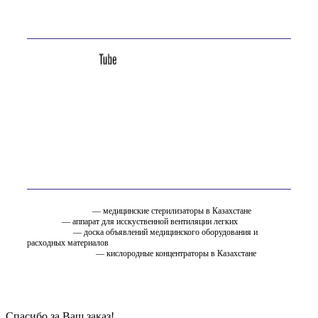
Мы в соц. сетях
Вам так же может быть интересно
стерилизатор.kz
— медицинские стерилизаторы в Казахстане
ИВЛ.KZ
— аппарат для исскуственной вентиляции легких
EMC.ru.net
— доска объявлений медицинского оборудования и
расходных материалов
oxygen.ostfarm.kz
— кислородные концентраторы в Казахстане
Спасибо за Ваш заказ!