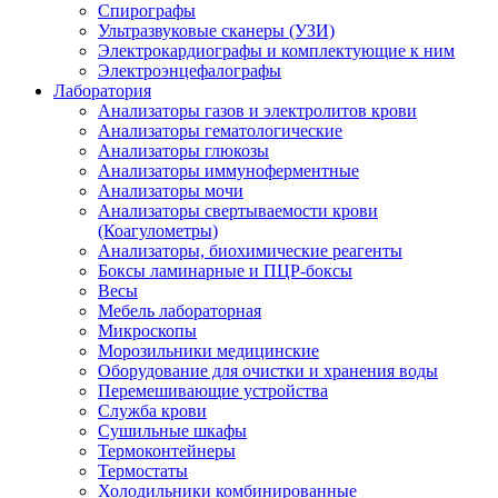
Спирографы
Ультразвуковые сканеры (УЗИ)
Электрокардиографы и комплектующие к ним
Электроэнцефалографы
Лаборатория
Анализаторы газов и электролитов крови
Анализаторы гематологические
Анализаторы глюкозы
Анализаторы иммуноферментные
Анализаторы мочи
Анализаторы свертываемости крови
(Коагулометры)
Анализаторы, биохимические реагенты
Боксы ламинарные и ПЦР-боксы
Весы
Мебель лабораторная
Микроскопы
Морозильники медицинские
Оборудование для очистки и хранения воды
Перемешивающие устройства
Служба крови
Сушильные шкафы
Термоконтейнеры
Термостаты
Холодильники комбинированные