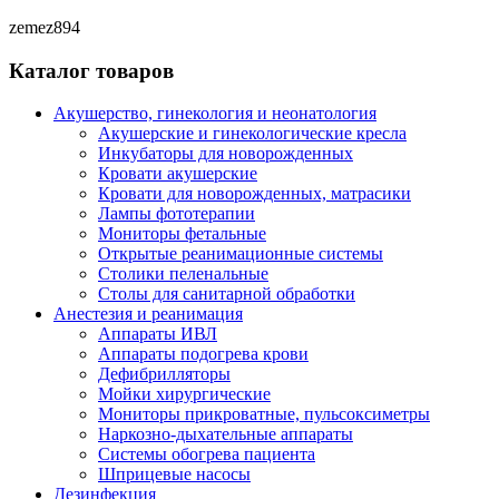
zemez894
Каталог товаров
Акушерство, гинекология и неонатология
Акушерские и гинекологические креслa
Инкубаторы для новорожденных
Кровати акушерские
Кровати для новорожденных, матрасики
Лампы фототерапии
Мониторы фетальные
Открытые реанимационные системы
Столики пеленальные
Столы для санитарной обработки
Анестезия и реанимация
Аппараты ИВЛ
Аппараты подогрева крови
Дефибрилляторы
Мойки хирургические
Мониторы прикроватные, пульсоксиметры
Наркозно-дыхательные аппараты
Системы обогрева пациента
Шприцевые насосы
Дезинфекция