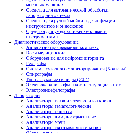
моечных машинах
Средства для автоматической обработки
лабораторного стекла
Средства для ручной мойки и дезинфекции
инструментов и эндоскопов
Средства для ухода за поверхностями и
инструментами
Диагностическое оборудование
Аппаратно-программный комплекс
Весы медицинские
Оборудование для нейромониторинга
Реографы
Системы суточного мониторирования (Холтеры)
Спирографы
Ультразвуковые сканеры (УЗИ)
Электрокардиографы и комплектующие к ним
Электроэнцефалографы
Лаборатория
Анализаторы газов и электролитов крови
Анализаторы гематологические
Анализаторы глюкозы
Анализаторы иммуноферментные
Анализаторы мочи
Анализаторы свертываемости крови
(Коагулометры)