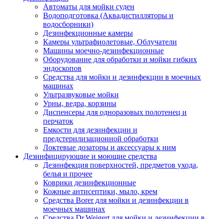
Автоматы для мойки суден
Водоподготовка (Аквадистилляторы и
водосборники)
Дезинфекционные камеры
Камеры ультрафиолетовые, Облучатели
Машины моечно-дезинфекционные
Оборудование для обработки и мойки гибких
эндоскопов
Средства для мойки и дезинфекции в моечных
машинах
Ультразвуковые мойки
Урны, ведра, корзины
Диспенсеры для одноразовых полотенец и
перчаток
Емкости для дезинфекции и
предстерилизационной обработки
Локтевые дозаторы и аксессуары к ним
Дезинфицирующие и моющие средства
Дезинфекция поверхностей, предметов ухода,
белья и прочее
Коврики дезинфекционные
Кожные антисептики, мыло, крем
Средства Borer для мойки и дезинфекции в
моечных машинах
Средства Dr.Weigert для мойки и дезинфекции в