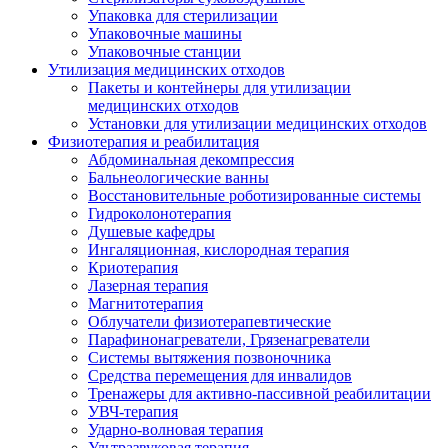
Упаковка для стерилизации
Упаковочные машины
Упаковочные станции
Утилизация медицинских отходов
Пакеты и контейнеры для утилизации
медицинских отходов
Установки для утилизации медицинских отходов
Физиотерапия и реабилитация
Абдоминальная декомпрессия
Бальнеологические ванны
Восстановительные роботизированные системы
Гидроколонотерапия
Душевые кафедры
Ингаляционная, кислородная терапия
Криотерапия
Лазерная терапия
Магнитотерапия
Облучатели физиотерапевтические
Парафинонагреватели, Грязенагреватели
Системы вытяжения позвоночника
Средства перемещения для инвалидов
Тренажеры для активно-пассивной реабилитации
УВЧ-терапия
Ударно-волновая терапия
Ультразвуковая терапия