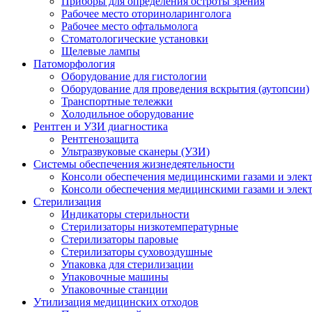
Приборы для определения остроты зрения
Рабочее место оториноларинголога
Рабочее место офтальмолога
Стоматологические установки
Щелевые лампы
Патоморфология
Оборудование для гистологии
Оборудование для проведения вскрытия (аутопсии)
Транспортные тележки
Холодильное оборудование
Рентген и УЗИ диагностика
Рентгенозащита
Ультразвуковые сканеры (УЗИ)
Системы обеспечения жизнедеятельности
Консоли обеспечения медицинскими газами и элек
Консоли обеспечения медицинскими газами и элек
Стерилизация
Индикаторы стерильности
Стерилизаторы низкотемпературные
Стерилизаторы паровые
Стерилизаторы суховоздушные
Упаковка для стерилизации
Упаковочные машины
Упаковочные станции
Утилизация медицинских отходов