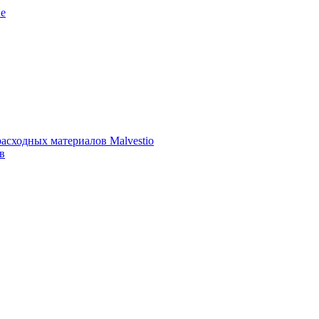
е
асходных материалов Malvestio
в