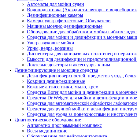
Автоматы для мойки суден
Водоподготовка (Аквадистилляторы и водосборник
Дезинфекционные камеры
Камеры ультрафиолетовые, Облучатели
Машины моечно-дезинфекционные
Оборудование для обработки и мойки гибких эндос
Средства для мойки и дезинфекции в моечных маш
Ультразвуковые мойки
Урны, ведра, корзины
Диспенсеры для одноразовых полотенец и перчаток
Емкости для дезинфекции и предстерилизационной
Локтевые дозаторы и аксессуары к ним
Дезинфицирующие и моющие средства
Дезинфекция поверхностей, предметов ухода, белья
Коврики дезинфекционные
Кожные антисептики, мыло, крем
Средства Borer для мойки и дезинфекции в моечн
Средства Dr.Weigert для мойки и дезинфекции в м
Средства для автоматической обработки лабораторн
Средства для ручной мойки и дезинфекции инструм
Средства для ухода за поверхностями и инструмент
Диагностическое оборудование
Аппаратно-программный комплекс
Весы медицинские
Оборудование для нейромониторинга