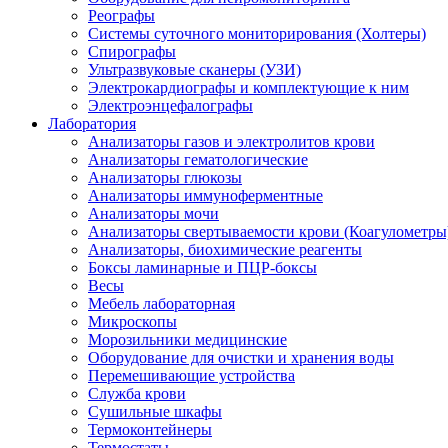
Реографы
Системы суточного мониторирования (Холтеры)
Спирографы
Ультразвуковые сканеры (УЗИ)
Электрокардиографы и комплектующие к ним
Электроэнцефалографы
Лаборатория
Анализаторы газов и электролитов крови
Анализаторы гематологические
Анализаторы глюкозы
Анализаторы иммуноферментные
Анализаторы мочи
Анализаторы свертываемости крови (Коагулометры
Анализаторы, биохимические реагенты
Боксы ламинарные и ПЦР-боксы
Весы
Мебель лабораторная
Микроскопы
Морозильники медицинские
Оборудование для очистки и хранения воды
Перемешивающие устройства
Служба крови
Сушильные шкафы
Термоконтейнеры
Термостаты