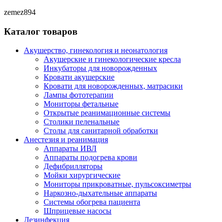
zemez894
Каталог товаров
Акушерство, гинекология и неонатология
Акушерские и гинекологические креслa
Инкубаторы для новорожденных
Кровати акушерские
Кровати для новорожденных, матрасики
Лампы фототерапии
Мониторы фетальные
Открытые реанимационные системы
Столики пеленальные
Столы для санитарной обработки
Анестезия и реанимация
Аппараты ИВЛ
Аппараты подогрева крови
Дефибрилляторы
Мойки хирургические
Мониторы прикроватные, пульсоксиметры
Наркозно-дыхательные аппараты
Системы обогрева пациента
Шприцевые насосы
Дезинфекция