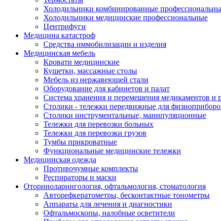
Холодильники комбинированные профессиональны
Холодильники медицинские профессиональные
Центрифуги
Медицина катастроф
Средства иммобилизации и изделия
Медицинская мебель
Кровати медицинские
Кушетки, массажные столы
Мебель из нержавеющей стали
Оборудование для кабинетов и палат
Система хранения и перемещения медикаментов и р
Столики - тележки передвижные для физиоприборо
Столики инструментальные, манипуляционные
Тележки для перевозки больных
Тележки для перевозки грузов
Тумбы прикроватные
Функциональные медицинские тележки
Медицинская одежда
Противочумные комплекты
Респираторы и маски
Оториноларингология, офтальмология, стоматология
Авторефкератометры, бесконтактные тонометры
Аппараты для лечения и диагностики
Офтальмоскопы, налобные осветители