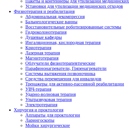
Пакеты и контейнеры для утилизации медицинских
Установки для утилизации медицинских отходов
Физиотерапия и реабилитация
Абдоминальная декомпрессия
Бальнеологические ванны
Восстановительные роботизированные системы
Гидроколонотерапия
Душевые кафедры
Ингаляционная, кислородная терапия
Криотерапия
Лазерная терапия
Магнитотерапия
Облучатели физиотерапевтические
Парафинонагреватели, Грязенагреватели
Системы вытяжения позвоночника
Средства перемещения для инвалидов
Тренажеры для активно-пассивной реабилитации
УВЧ-терапия
Ударно-волновая терапия
Ультразвуковая терапия
Электротерапия
Хирургия и проктология
Аппараты для проктологии
Ларингоскопы
Мойки хирургические