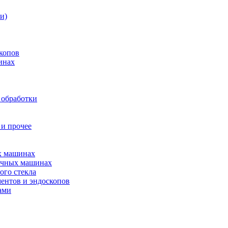
и)
копов
инах
 обработки
 и прочее
ых машинах
оечных машинах
ого стекла
ентов и эндоскопов
ами