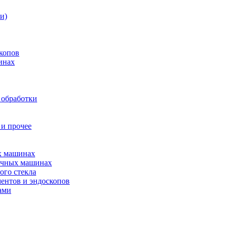
и)
копов
инах
 обработки
 и прочее
ых машинах
оечных машинах
ого стекла
ентов и эндоскопов
ами