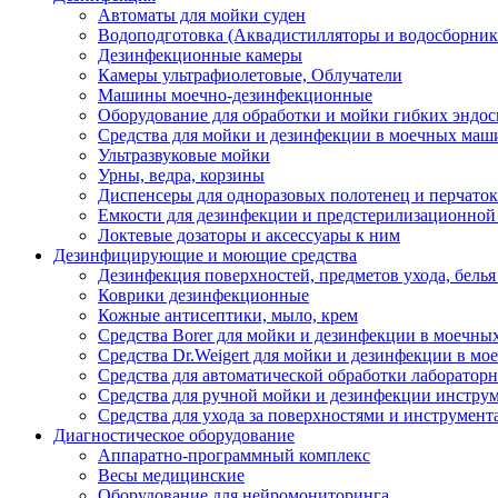
Автоматы для мойки суден
Водоподготовка (Аквадистилляторы и водосборник
Дезинфекционные камеры
Камеры ультрафиолетовые, Облучатели
Машины моечно-дезинфекционные
Оборудование для обработки и мойки гибких эндос
Средства для мойки и дезинфекции в моечных маш
Ультразвуковые мойки
Урны, ведра, корзины
Диспенсеры для одноразовых полотенец и перчаток
Емкости для дезинфекции и предстерилизационной
Локтевые дозаторы и аксессуары к ним
Дезинфицирующие и моющие средства
Дезинфекция поверхностей, предметов ухода, белья
Коврики дезинфекционные
Кожные антисептики, мыло, крем
Средства Borer для мойки и дезинфекции в моечн
Средства Dr.Weigert для мойки и дезинфекции в м
Средства для автоматической обработки лабораторн
Средства для ручной мойки и дезинфекции инструм
Средства для ухода за поверхностями и инструмент
Диагностическое оборудование
Аппаратно-программный комплекс
Весы медицинские
Оборудование для нейромониторинга