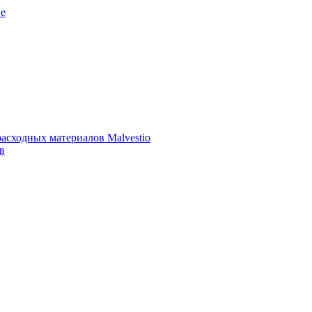
е
асходных материалов Malvestio
в