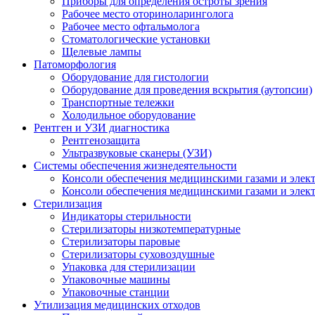
Приборы для определения остроты зрения
Рабочее место оториноларинголога
Рабочее место офтальмолога
Стоматологические установки
Щелевые лампы
Патоморфология
Оборудование для гистологии
Оборудование для проведения вскрытия (аутопсии)
Транспортные тележки
Холодильное оборудование
Рентген и УЗИ диагностика
Рентгенозащита
Ультразвуковые сканеры (УЗИ)
Системы обеспечения жизнедеятельности
Консоли обеспечения медицинскими газами и элек
Консоли обеспечения медицинскими газами и элек
Стерилизация
Индикаторы стерильности
Стерилизаторы низкотемпературные
Стерилизаторы паровые
Стерилизаторы суховоздушные
Упаковка для стерилизации
Упаковочные машины
Упаковочные станции
Утилизация медицинских отходов