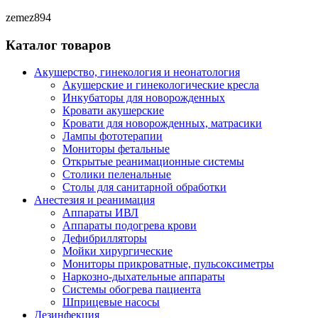
zemez894
Каталог товаров
Акушерство, гинекология и неонатология
Акушерские и гинекологические креслa
Инкубаторы для новорожденных
Кровати акушерские
Кровати для новорожденных, матрасики
Лампы фототерапии
Мониторы фетальные
Открытые реанимационные системы
Столики пеленальные
Столы для санитарной обработки
Анестезия и реанимация
Аппараты ИВЛ
Аппараты подогрева крови
Дефибрилляторы
Мойки хирургические
Мониторы прикроватные, пульсоксиметры
Наркозно-дыхательные аппараты
Системы обогрева пациента
Шприцевые насосы
Дезинфекция