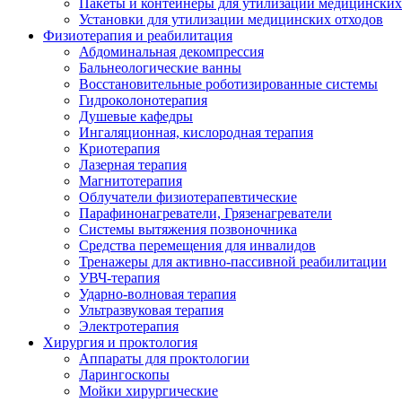
Пакеты и контейнеры для утилизации медицинских
Установки для утилизации медицинских отходов
Физиотерапия и реабилитация
Абдоминальная декомпрессия
Бальнеологические ванны
Восстановительные роботизированные системы
Гидроколонотерапия
Душевые кафедры
Ингаляционная, кислородная терапия
Криотерапия
Лазерная терапия
Магнитотерапия
Облучатели физиотерапевтические
Парафинонагреватели, Грязенагреватели
Системы вытяжения позвоночника
Средства перемещения для инвалидов
Тренажеры для активно-пассивной реабилитации
УВЧ-терапия
Ударно-волновая терапия
Ультразвуковая терапия
Электротерапия
Хирургия и проктология
Аппараты для проктологии
Ларингоскопы
Мойки хирургические