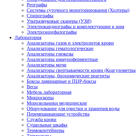
Реографы
Системы суточного мониторирования (Холтеры)
Спирографы
Ультразвуковые сканеры (УЗИ)
Электрокардиографы и комплектующие к ним
Электроэнцефалографы
Лаборатория
Анализаторы газов и электролитов крови
Анализаторы гематологические
Анализаторы глюкозы
Анализаторы иммуноферментные
Анализаторы мочи
Анализаторы свертываемости крови (Коагулометры
Анализаторы, биохимические реагенты
Боксы ламинарные и ПЦР-боксы
Весы
Мебель лабораторная
Микроскопы
Морозильники медицинские
Оборудование для очистки и хранения воды
Перемешивающие устройства
Служба крови
Сушильные шкафы
Термоконтейнеры
Термостаты