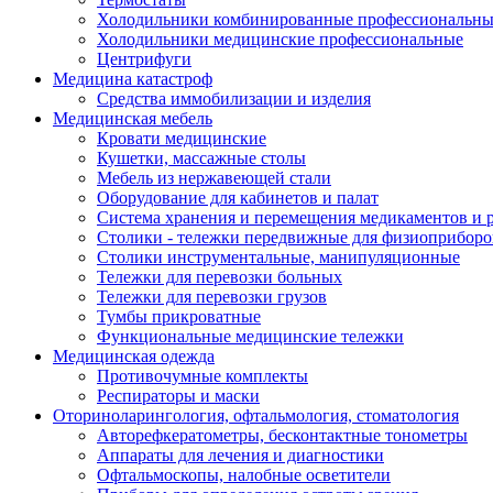
Холодильники комбинированные профессиональны
Холодильники медицинские профессиональные
Центрифуги
Медицина катастроф
Средства иммобилизации и изделия
Медицинская мебель
Кровати медицинские
Кушетки, массажные столы
Мебель из нержавеющей стали
Оборудование для кабинетов и палат
Система хранения и перемещения медикаментов и р
Столики - тележки передвижные для физиоприборо
Столики инструментальные, манипуляционные
Тележки для перевозки больных
Тележки для перевозки грузов
Тумбы прикроватные
Функциональные медицинские тележки
Медицинская одежда
Противочумные комплекты
Респираторы и маски
Оториноларингология, офтальмология, стоматология
Авторефкератометры, бесконтактные тонометры
Аппараты для лечения и диагностики
Офтальмоскопы, налобные осветители