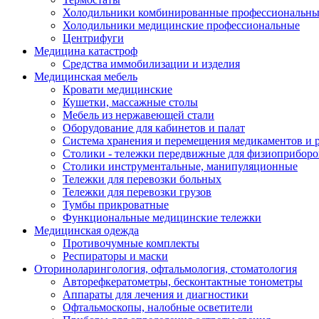
Холодильники комбинированные профессиональны
Холодильники медицинские профессиональные
Центрифуги
Медицина катастроф
Средства иммобилизации и изделия
Медицинская мебель
Кровати медицинские
Кушетки, массажные столы
Мебель из нержавеющей стали
Оборудование для кабинетов и палат
Система хранения и перемещения медикаментов и р
Столики - тележки передвижные для физиоприборо
Столики инструментальные, манипуляционные
Тележки для перевозки больных
Тележки для перевозки грузов
Тумбы прикроватные
Функциональные медицинские тележки
Медицинская одежда
Противочумные комплекты
Респираторы и маски
Оториноларингология, офтальмология, стоматология
Авторефкератометры, бесконтактные тонометры
Аппараты для лечения и диагностики
Офтальмоскопы, налобные осветители