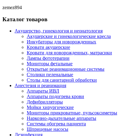
zemez894
Каталог товаров
Акушерство, гинекология и неонатология
Акушерские и гинекологические креслa
Инкубаторы для новорожденных
Кровати акушерские
Кровати для новорожденных, матрасики
Лампы фототерапии
Мониторы фетальные
Открытые реанимационные системы
Столики пеленальные
Столы для санитарной обработки
Анестезия и реанимация
Аппараты ИВЛ
Аппараты подогрева крови
Дефибрилляторы
Мойки хирургические
Мониторы прикроватные, пульсоксиметры
Наркозно-дыхательные аппараты
Системы обогрева пациента
Шприцевые насосы
Дезинфекция