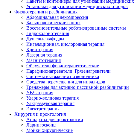
Пакеты и контейнеры для утилизации медицинских
Установки для утилизации медицинских отходов
Физиотерапия и реабилитация
Абдоминальная декомпрессия
Бальнеологические ванны
Восстановительные роботизированные системы
Гидроколонотерапия
Душевые кафедры
Ингаляционная, кислородная терапия
Криотерапия
Лазерная терапия
Магнитотерапия
Облучатели физиотерапевтические
Парафинонагреватели, Грязенагреватели
Системы вытяжения позвоночника
Средства перемещения для инвалидов
Тренажеры для активно-пассивной реабилитации
УВЧ-терапия
Ударно-волновая терапия
Ультразвуковая терапия
Электротерапия
Хирургия и проктология
Аппараты для проктологии
Ларингоскопы
Мойки хирургические