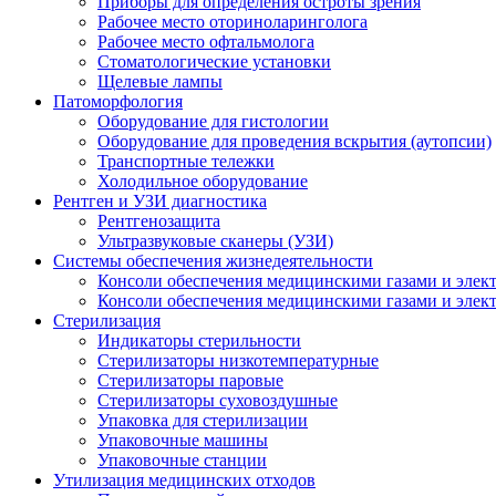
Приборы для определения остроты зрения
Рабочее место оториноларинголога
Рабочее место офтальмолога
Стоматологические установки
Щелевые лампы
Патоморфология
Оборудование для гистологии
Оборудование для проведения вскрытия (аутопсии)
Транспортные тележки
Холодильное оборудование
Рентген и УЗИ диагностика
Рентгенозащита
Ультразвуковые сканеры (УЗИ)
Системы обеспечения жизнедеятельности
Консоли обеспечения медицинскими газами и элек
Консоли обеспечения медицинскими газами и элек
Стерилизация
Индикаторы стерильности
Стерилизаторы низкотемпературные
Стерилизаторы паровые
Стерилизаторы суховоздушные
Упаковка для стерилизации
Упаковочные машины
Упаковочные станции
Утилизация медицинских отходов