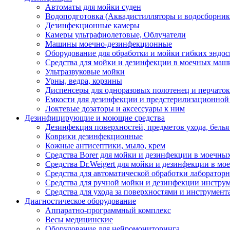
Автоматы для мойки суден
Водоподготовка (Аквадистилляторы и водосборник
Дезинфекционные камеры
Камеры ультрафиолетовые, Облучатели
Машины моечно-дезинфекционные
Оборудование для обработки и мойки гибких эндос
Средства для мойки и дезинфекции в моечных маш
Ультразвуковые мойки
Урны, ведра, корзины
Диспенсеры для одноразовых полотенец и перчаток
Емкости для дезинфекции и предстерилизационной
Локтевые дозаторы и аксессуары к ним
Дезинфицирующие и моющие средства
Дезинфекция поверхностей, предметов ухода, белья
Коврики дезинфекционные
Кожные антисептики, мыло, крем
Средства Borer для мойки и дезинфекции в моечн
Средства Dr.Weigert для мойки и дезинфекции в м
Средства для автоматической обработки лабораторн
Средства для ручной мойки и дезинфекции инструм
Средства для ухода за поверхностями и инструмент
Диагностическое оборудование
Аппаратно-программный комплекс
Весы медицинские
Оборудование для нейромониторинга