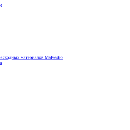
е
асходных материалов Malvestio
в