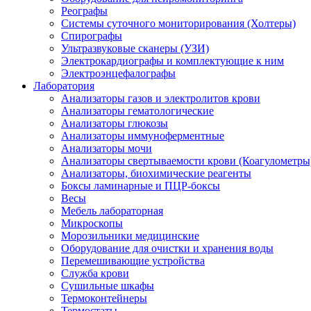
Реографы
Системы суточного мониторирования (Холтеры)
Спирографы
Ультразвуковые сканеры (УЗИ)
Электрокардиографы и комплектующие к ним
Электроэнцефалографы
Лаборатория
Анализаторы газов и электролитов крови
Анализаторы гематологические
Анализаторы глюкозы
Анализаторы иммуноферментные
Анализаторы мочи
Анализаторы свертываемости крови (Коагулометры
Анализаторы, биохимические реагенты
Боксы ламинарные и ПЦР-боксы
Весы
Мебель лабораторная
Микроскопы
Морозильники медицинские
Оборудование для очистки и хранения воды
Перемешивающие устройства
Служба крови
Сушильные шкафы
Термоконтейнеры
Термостаты