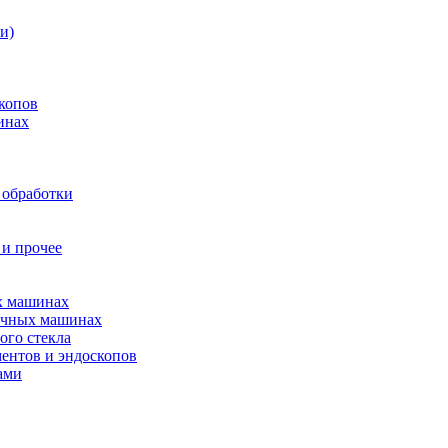
и)
копов
инах
 обработки
 и прочее
ых машинах
оечных машинах
ого стекла
ентов и эндоскопов
ами