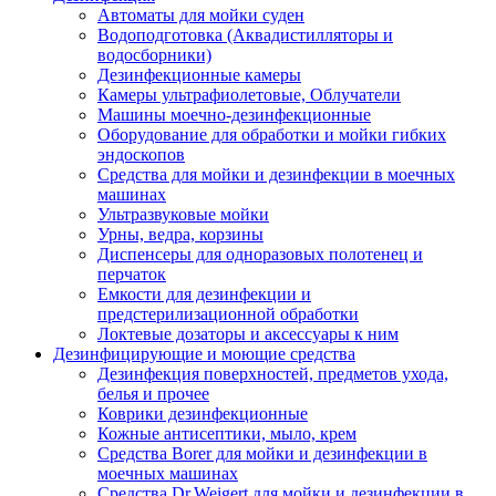
Автоматы для мойки суден
Водоподготовка (Аквадистилляторы и
водосборники)
Дезинфекционные камеры
Камеры ультрафиолетовые, Облучатели
Машины моечно-дезинфекционные
Оборудование для обработки и мойки гибких
эндоскопов
Средства для мойки и дезинфекции в моечных
машинах
Ультразвуковые мойки
Урны, ведра, корзины
Диспенсеры для одноразовых полотенец и
перчаток
Емкости для дезинфекции и
предстерилизационной обработки
Локтевые дозаторы и аксессуары к ним
Дезинфицирующие и моющие средства
Дезинфекция поверхностей, предметов ухода,
белья и прочее
Коврики дезинфекционные
Кожные антисептики, мыло, крем
Средства Borer для мойки и дезинфекции в
моечных машинах
Средства Dr.Weigert для мойки и дезинфекции в