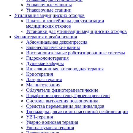
Упаковочные машины
Упаковочные станции
Утилизация медицинских отходов
Пакеты и контейнеры для утилизации
медицинских отходов
Установки для утилизации медицинских отходов
Физиотерапия и реабилитация
Абдоминальная декомпрессия
Бальнеологические ванны
Восстановительные роботизированные системы
Гидроколонотерапия
Душевые кафедры
Ингаляционная, кислородная терапия
Криотерапия
Лазерная терапия
Магнитотерапия
Облучатели физиотерапевтические
Парафинонагреватели, Грязенагреватели
Системы вытяжения позвоночника
Средства перемещения для инвалидов
Тренажеры для активно-пассивной реабилитации
УВЧ-терапия
Ударно-волновая терапия
Ультразвуковая терапия
Электротерапия