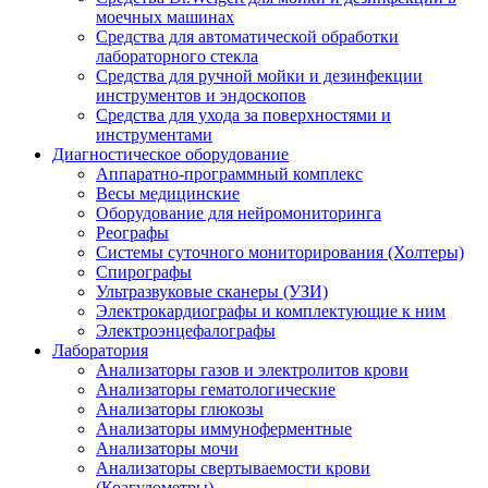
моечных машинах
Средства для автоматической обработки
лабораторного стекла
Средства для ручной мойки и дезинфекции
инструментов и эндоскопов
Средства для ухода за поверхностями и
инструментами
Диагностическое оборудование
Аппаратно-программный комплекс
Весы медицинские
Оборудование для нейромониторинга
Реографы
Системы суточного мониторирования (Холтеры)
Спирографы
Ультразвуковые сканеры (УЗИ)
Электрокардиографы и комплектующие к ним
Электроэнцефалографы
Лаборатория
Анализаторы газов и электролитов крови
Анализаторы гематологические
Анализаторы глюкозы
Анализаторы иммуноферментные
Анализаторы мочи
Анализаторы свертываемости крови
(Коагулометры)