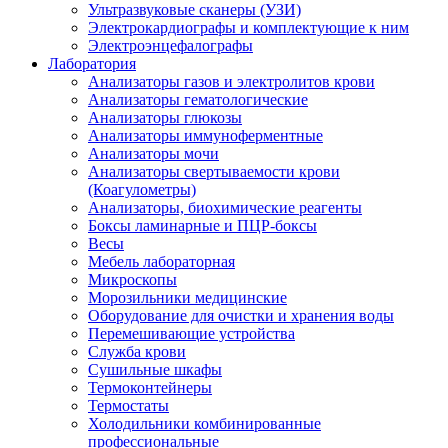
Ультразвуковые сканеры (УЗИ)
Электрокардиографы и комплектующие к ним
Электроэнцефалографы
Лаборатория
Анализаторы газов и электролитов крови
Анализаторы гематологические
Анализаторы глюкозы
Анализаторы иммуноферментные
Анализаторы мочи
Анализаторы свертываемости крови
(Коагулометры)
Анализаторы, биохимические реагенты
Боксы ламинарные и ПЦР-боксы
Весы
Мебель лабораторная
Микроскопы
Морозильники медицинские
Оборудование для очистки и хранения воды
Перемешивающие устройства
Служба крови
Сушильные шкафы
Термоконтейнеры
Термостаты
Холодильники комбинированные
профессиональные