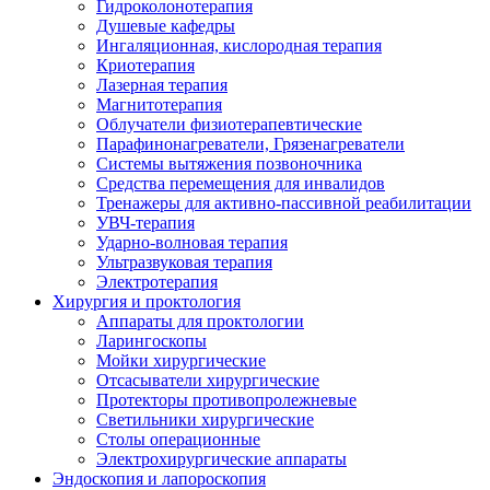
Гидроколонотерапия
Душевые кафедры
Ингаляционная, кислородная терапия
Криотерапия
Лазерная терапия
Магнитотерапия
Облучатели физиотерапевтические
Парафинонагреватели, Грязенагреватели
Системы вытяжения позвоночника
Средства перемещения для инвалидов
Тренажеры для активно-пассивной реабилитации
УВЧ-терапия
Ударно-волновая терапия
Ультразвуковая терапия
Электротерапия
Хирургия и проктология
Аппараты для проктологии
Ларингоскопы
Мойки хирургические
Отсасыватели хирургические
Протекторы противопролежневые
Светильники хирургические
Столы операционные
Электрохирургические аппараты
Эндоскопия и лапороскопия