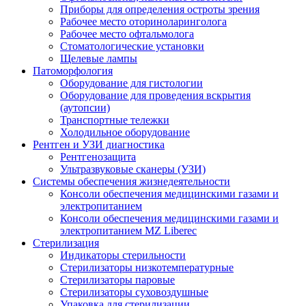
Приборы для определения остроты зрения
Рабочее место оториноларинголога
Рабочее место офтальмолога
Стоматологические установки
Щелевые лампы
Патоморфология
Оборудование для гистологии
Оборудование для проведения вскрытия
(аутопсии)
Транспортные тележки
Холодильное оборудование
Рентген и УЗИ диагностика
Рентгенозащита
Ультразвуковые сканеры (УЗИ)
Системы обеспечения жизнедеятельности
Консоли обеспечения медицинскими газами и
электропитанием
Консоли обеспечения медицинскими газами и
электропитанием MZ Liberec
Стерилизация
Индикаторы стерильности
Стерилизаторы низкотемпературные
Стерилизаторы паровые
Стерилизаторы суховоздушные
Упаковка для стерилизации