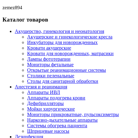
zemez894
Каталог товаров
Акушерство, гинекология и неонатология
Акушерские и гинекологические креслa
Инкубаторы для новорожденных
Кровати акушерские
Кровати для новорожденных, матрасики
Лампы фототерапии
Мониторы фетальные
Открытые реанимационные системы
Столики пеленальные
Столы для санитарной обработки
Анестезия и реанимация
Аппараты ИВЛ
Аппараты подогрева крови
Дефибрилляторы
Мойки хирургические
Мониторы прикроватные, пульсоксиметры
Наркозно-дыхательные аппараты
Системы обогрева пациента
Шприцевые насосы
Дезинфекция