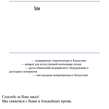
Вам так же может быть интересно
стерилизатор.kz
— медицинские стерилизаторы в Казахстане
ИВЛ.KZ
— аппарат для исскуственной вентиляции легких
EMC.ru.net
— доска объявлений медицинского оборудования и
расходных материалов
oxygen.ostfarm.kz
— кислородные концентраторы в Казахстане
Спасибо за Ваш заказ!
Мы свяжемся с Вами в ближайшее время.