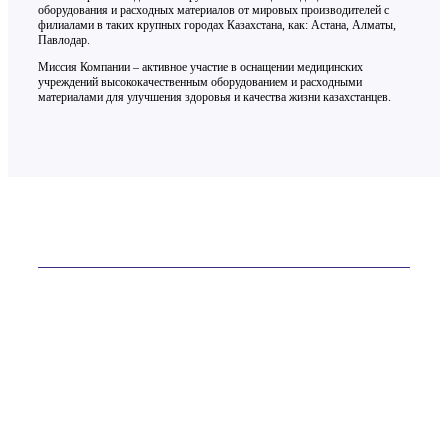
оборудования и расходных материалов от мировых производителей с
филиалами в таких крупных городах Казахстана, как: Астана, Алматы,
Павлодар.
Миссия Компании – активное участие в оснащении медицинских
учреждений высококачественным оборудованием и расходными
материалами для улучшения здоровья и качества жизни казахстанцев.
Контакты
ТОО «ОСТ-ФАРМ» более 20 лет на рынке
Телефон:
+7 (7232) 76-65-81
E-mail:
site@ostfarm.kz
Адрес:
Казахстан, Усть-Каменогорск, ул. Астана, 16А
Мы в соц. сетях