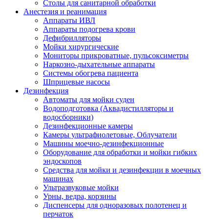
Столы для санитарной обработки
Анестезия и реанимация
Аппараты ИВЛ
Аппараты подогрева крови
Дефибрилляторы
Мойки хирургические
Мониторы прикроватные, пульсоксиметры
Наркозно-дыхательные аппараты
Системы обогрева пациента
Шприцевые насосы
Дезинфекция
Автоматы для мойки суден
Водоподготовка (Аквадистилляторы и
водосборники)
Дезинфекционные камеры
Камеры ультрафиолетовые, Облучатели
Машины моечно-дезинфекционные
Оборудование для обработки и мойки гибких
эндоскопов
Средства для мойки и дезинфекции в моечных
машинах
Ультразвуковые мойки
Урны, ведра, корзины
Диспенсеры для одноразовых полотенец и
перчаток