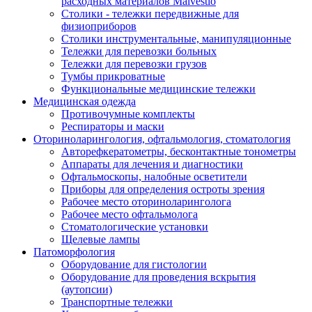
расходных материалов Malvestio
Столики - тележки передвижные для
физиоприборов
Столики инструментальные, манипуляционные
Тележки для перевозки больных
Тележки для перевозки грузов
Тумбы прикроватные
Функциональные медицинские тележки
Медицинская одежда
Противочумные комплекты
Респираторы и маски
Оториноларингология, офтальмология, стоматология
Авторефкератометры, бесконтактные тонометры
Аппараты для лечения и диагностики
Офтальмоскопы, налобные осветители
Приборы для определения остроты зрения
Рабочее место оториноларинголога
Рабочее место офтальмолога
Стоматологические установки
Щелевые лампы
Патоморфология
Оборудование для гистологии
Оборудование для проведения вскрытия
(аутопсии)
Транспортные тележки