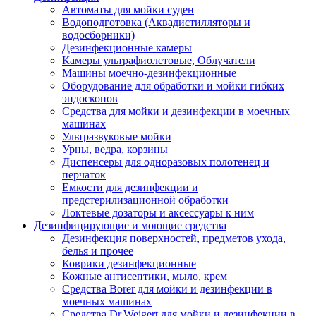
Автоматы для мойки суден
Водоподготовка (Аквадистилляторы и
водосборники)
Дезинфекционные камеры
Камеры ультрафиолетовые, Облучатели
Машины моечно-дезинфекционные
Оборудование для обработки и мойки гибких
эндоскопов
Средства для мойки и дезинфекции в моечных
машинах
Ультразвуковые мойки
Урны, ведра, корзины
Диспенсеры для одноразовых полотенец и
перчаток
Емкости для дезинфекции и
предстерилизационной обработки
Локтевые дозаторы и аксессуары к ним
Дезинфицирующие и моющие средства
Дезинфекция поверхностей, предметов ухода,
белья и прочее
Коврики дезинфекционные
Кожные антисептики, мыло, крем
Средства Borer для мойки и дезинфекции в
моечных машинах
Средства Dr.Weigert для мойки и дезинфекции в