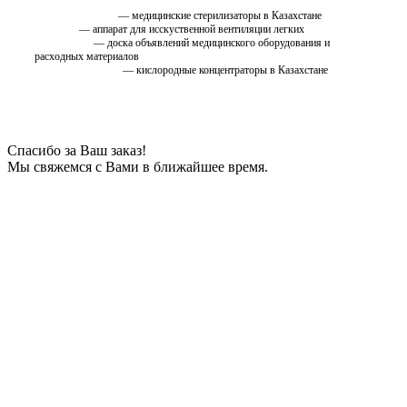
стерилизатор.kz
— медицинские стерилизаторы в Казахстане
ИВЛ.KZ
— аппарат для исскуственной вентиляции легких
EMC.ru.net
— доска объявлений медицинского оборудования и
расходных материалов
oxygen.ostfarm.kz
— кислородные концентраторы в Казахстане
Спасибо за Ваш заказ!
Мы свяжемся с Вами в ближайшее время.