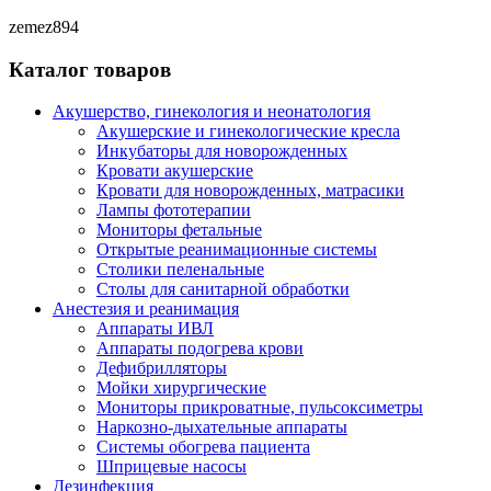
zemez894
Каталог товаров
Акушерство, гинекология и неонатология
Акушерские и гинекологические креслa
Инкубаторы для новорожденных
Кровати акушерские
Кровати для новорожденных, матрасики
Лампы фототерапии
Мониторы фетальные
Открытые реанимационные системы
Столики пеленальные
Столы для санитарной обработки
Анестезия и реанимация
Аппараты ИВЛ
Аппараты подогрева крови
Дефибрилляторы
Мойки хирургические
Мониторы прикроватные, пульсоксиметры
Наркозно-дыхательные аппараты
Системы обогрева пациента
Шприцевые насосы
Дезинфекция