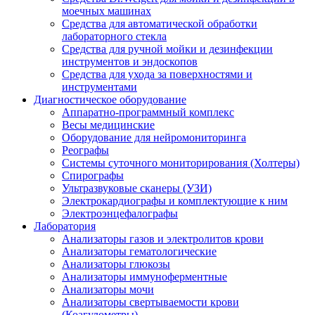
моечных машинах
Средства для автоматической обработки
лабораторного стекла
Средства для ручной мойки и дезинфекции
инструментов и эндоскопов
Средства для ухода за поверхностями и
инструментами
Диагностическое оборудование
Аппаратно-программный комплекс
Весы медицинские
Оборудование для нейромониторинга
Реографы
Системы суточного мониторирования (Холтеры)
Спирографы
Ультразвуковые сканеры (УЗИ)
Электрокардиографы и комплектующие к ним
Электроэнцефалографы
Лаборатория
Анализаторы газов и электролитов крови
Анализаторы гематологические
Анализаторы глюкозы
Анализаторы иммуноферментные
Анализаторы мочи
Анализаторы свертываемости крови
(Коагулометры)