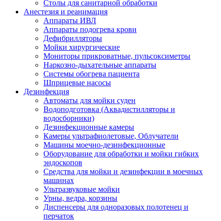
Столы для санитарной обработки
Анестезия и реанимация
Аппараты ИВЛ
Аппараты подогрева крови
Дефибрилляторы
Мойки хирургические
Мониторы прикроватные, пульсоксиметры
Наркозно-дыхательные аппараты
Системы обогрева пациента
Шприцевые насосы
Дезинфекция
Автоматы для мойки суден
Водоподготовка (Аквадистилляторы и
водосборники)
Дезинфекционные камеры
Камеры ультрафиолетовые, Облучатели
Машины моечно-дезинфекционные
Оборудование для обработки и мойки гибких
эндоскопов
Средства для мойки и дезинфекции в моечных
машинах
Ультразвуковые мойки
Урны, ведра, корзины
Диспенсеры для одноразовых полотенец и
перчаток