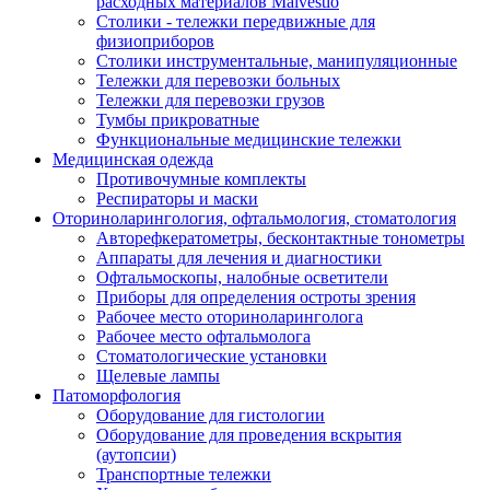
расходных материалов Malvestio
Столики - тележки передвижные для
физиоприборов
Столики инструментальные, манипуляционные
Тележки для перевозки больных
Тележки для перевозки грузов
Тумбы прикроватные
Функциональные медицинские тележки
Медицинская одежда
Противочумные комплекты
Респираторы и маски
Оториноларингология, офтальмология, стоматология
Авторефкератометры, бесконтактные тонометры
Аппараты для лечения и диагностики
Офтальмоскопы, налобные осветители
Приборы для определения остроты зрения
Рабочее место оториноларинголога
Рабочее место офтальмолога
Стоматологические установки
Щелевые лампы
Патоморфология
Оборудование для гистологии
Оборудование для проведения вскрытия
(аутопсии)
Транспортные тележки