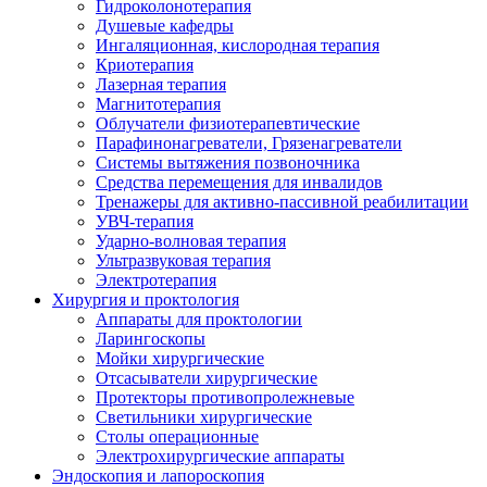
Гидроколонотерапия
Душевые кафедры
Ингаляционная, кислородная терапия
Криотерапия
Лазерная терапия
Магнитотерапия
Облучатели физиотерапевтические
Парафинонагреватели, Грязенагреватели
Системы вытяжения позвоночника
Средства перемещения для инвалидов
Тренажеры для активно-пассивной реабилитации
УВЧ-терапия
Ударно-волновая терапия
Ультразвуковая терапия
Электротерапия
Хирургия и проктология
Аппараты для проктологии
Ларингоскопы
Мойки хирургические
Отсасыватели хирургические
Протекторы противопролежневые
Светильники хирургические
Столы операционные
Электрохирургические аппараты
Эндоскопия и лапороскопия