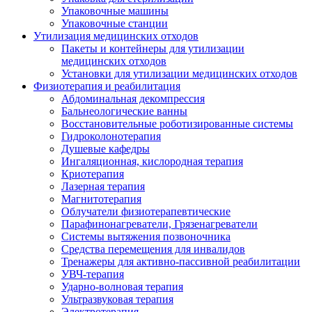
Упаковочные машины
Упаковочные станции
Утилизация медицинских отходов
Пакеты и контейнеры для утилизации
медицинских отходов
Установки для утилизации медицинских отходов
Физиотерапия и реабилитация
Абдоминальная декомпрессия
Бальнеологические ванны
Восстановительные роботизированные системы
Гидроколонотерапия
Душевые кафедры
Ингаляционная, кислородная терапия
Криотерапия
Лазерная терапия
Магнитотерапия
Облучатели физиотерапевтические
Парафинонагреватели, Грязенагреватели
Системы вытяжения позвоночника
Средства перемещения для инвалидов
Тренажеры для активно-пассивной реабилитации
УВЧ-терапия
Ударно-волновая терапия
Ультразвуковая терапия
Электротерапия