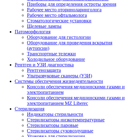
Приборы для определения остроты зрения
Рабочее место оториноларинголога
Рабочее место офтальмолога
Стоматологические установки
Щелевые лампы
Патоморфология
Оборудование для гистологии
Оборудование для проведения вскрытия
(аутопсии)
Транспортные тележки
Холодильное оборудование
Рентген и УЗИ диагностика
Рентгенозащита
Ультразвуковые сканеры (УЗИ)
Системы обеспечения жизнедеятельности
Консоли обеспечения медицинскими газами и
электропитанием
Консоли обеспечения медицинскими газами и
электропитанием MZ Liberec
Стерилизация
Индикаторы стерильности
Стерилизаторы низкотемпературные
Стерилизаторы паровые
Стерилизаторы суховоздушные
Упаковка для стерилизации