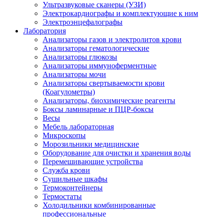
Ультразвуковые сканеры (УЗИ)
Электрокардиографы и комплектующие к ним
Электроэнцефалографы
Лаборатория
Анализаторы газов и электролитов крови
Анализаторы гематологические
Анализаторы глюкозы
Анализаторы иммуноферментные
Анализаторы мочи
Анализаторы свертываемости крови
(Коагулометры)
Анализаторы, биохимические реагенты
Боксы ламинарные и ПЦР-боксы
Весы
Мебель лабораторная
Микроскопы
Морозильники медицинские
Оборудование для очистки и хранения воды
Перемешивающие устройства
Служба крови
Сушильные шкафы
Термоконтейнеры
Термостаты
Холодильники комбинированные
профессиональные