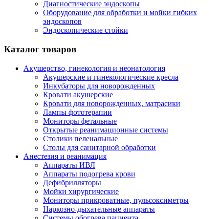
Диагностические эндоскопы
Оборудование для обработки и мойки гибких
эндоскопов
Эндоскопические стойки
Каталог товаров
Акушерство, гинекология и неонатология
Акушерские и гинекологические креслa
Инкубаторы для новорожденных
Кровати акушерские
Кровати для новорожденных, матрасики
Лампы фототерапии
Мониторы фетальные
Открытые реанимационные системы
Столики пеленальные
Столы для санитарной обработки
Анестезия и реанимация
Аппараты ИВЛ
Аппараты подогрева крови
Дефибрилляторы
Мойки хирургические
Мониторы прикроватные, пульсоксиметры
Наркозно-дыхательные аппараты
Системы обогрева пациента