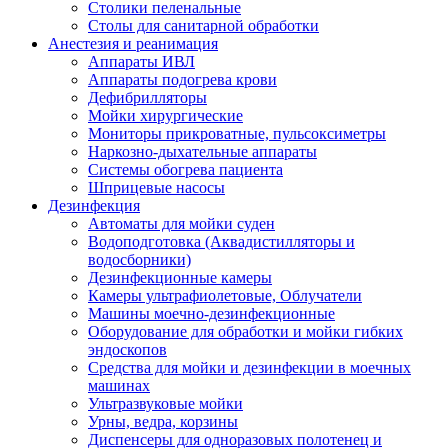
Столики пеленальные
Столы для санитарной обработки
Анестезия и реанимация
Аппараты ИВЛ
Аппараты подогрева крови
Дефибрилляторы
Мойки хирургические
Мониторы прикроватные, пульсоксиметры
Наркозно-дыхательные аппараты
Системы обогрева пациента
Шприцевые насосы
Дезинфекция
Автоматы для мойки суден
Водоподготовка (Аквадистилляторы и
водосборники)
Дезинфекционные камеры
Камеры ультрафиолетовые, Облучатели
Машины моечно-дезинфекционные
Оборудование для обработки и мойки гибких
эндоскопов
Средства для мойки и дезинфекции в моечных
машинах
Ультразвуковые мойки
Урны, ведра, корзины
Диспенсеры для одноразовых полотенец и