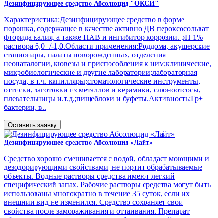
Дезинфицирующее средство Абсолюцид "ОКСИ"
Характеристика:Дезинфицирующее средство в форме
порошка, содержащее в качестве активно ДВ пероксосольват
фторида калия, а также ПАВ и ингибитор коррозии. рН 1%
раствора 6,0+/-1,0.Области применения:Роддома, акушерские
стационары, палаты новорожденных, отделения
неонаталогии, кювезы и приспособления к ним;клинические,
микробиологические и другие лаборатории;лабораторная
посуда, в т.ч. капилляры;стоматологические инструменты,
оттиски, заготовки из металлов и керамики, слюноотсосы,
плевательницы и.т.д.;пищеблоки и буфеты.Активность:Гр+
бактерии, в..
Оставить заявку
Дезинфицирующее средство Абсолюцид «Лайт»
Средство хорошо смешивается с водой, обладает моющими и
дезодорирующими свойствами, не портит обрабатываемые
объекты. Водные растворы средства имеют легкий
специфический запах. Рабочие растворы средства могут быть
использованы многократно в течение 35 суток, если их
внешний вид не изменился. Средство сохраняет свои
свойства после замораживания и оттаивания. Препарат