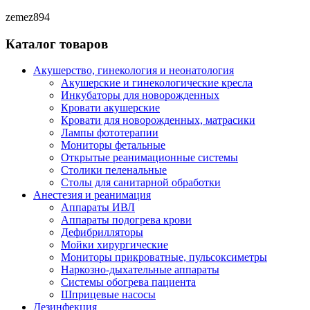
zemez894
Каталог товаров
Акушерство, гинекология и неонатология
Акушерские и гинекологические креслa
Инкубаторы для новорожденных
Кровати акушерские
Кровати для новорожденных, матрасики
Лампы фототерапии
Мониторы фетальные
Открытые реанимационные системы
Столики пеленальные
Столы для санитарной обработки
Анестезия и реанимация
Аппараты ИВЛ
Аппараты подогрева крови
Дефибрилляторы
Мойки хирургические
Мониторы прикроватные, пульсоксиметры
Наркозно-дыхательные аппараты
Системы обогрева пациента
Шприцевые насосы
Дезинфекция