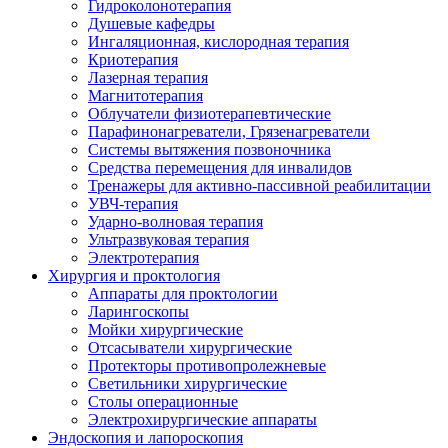
Гидроколонотерапия
Душевые кафедры
Ингаляционная, кислородная терапия
Криотерапия
Лазерная терапия
Магнитотерапия
Облучатели физиотерапевтические
Парафинонагреватели, Грязенагреватели
Системы вытяжения позвоночника
Средства перемещения для инвалидов
Тренажеры для активно-пассивной реабилитации
УВЧ-терапия
Ударно-волновая терапия
Ультразвуковая терапия
Электротерапия
Хирургия и проктология
Аппараты для проктологии
Ларингоскопы
Мойки хирургические
Отсасыватели хирургические
Протекторы противопролежневые
Светильники хирургические
Столы операционные
Электрохирургические аппараты
Эндоскопия и лапороскопия