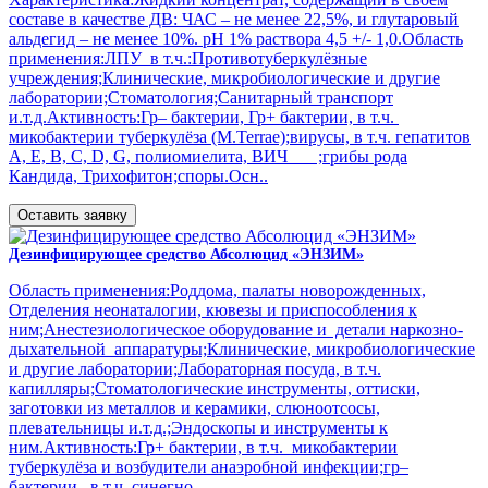
составе в качестве ДВ: ЧАС – не менее 22,5%, и глутаровый
альдегид – не менее 10%. рН 1% раствора 4,5 +/- 1,0.Область
применения:ЛПУ в т.ч.:Противотуберкулёзные
учреждения;Клинические, микробиологические и другие
лаборатории;Стоматология;Санитарный транспорт
и.т.д.Активность:Гр– бактерии, Гр+ бактерии, в т.ч.
микобактерии туберкулёза (M.Terrae);вирусы, в т.ч. гепатитов
А, Е, В, С, D, G, полиомиелита, ВИЧ ;грибы рода
Кандида, Трихофитон;споры.Осн..
Оставить заявку
Дезинфицирующее средство Абсолюцид «ЭНЗИМ»
Область применения:Роддома, палаты новорожденных,
Отделения неонаталогии, кювезы и приспособления к
ним;Анестезиологическое оборудование и детали наркозно-
дыхательной аппаратуры;Клинические, микробиологические
и другие лаборатории;Лабораторная посуда, в т.ч.
капилляры;Стоматологические инструменты, оттиски,
заготовки из металлов и керамики, слюноотсосы,
плевательницы и.т.д.;Эндоскопы и инструменты к
ним.Активность:Гр+ бактерии, в т.ч. микобактерии
туберкулёза и возбудители анаэробной инфекции;гр–
бактерии, в т.ч. синегно..