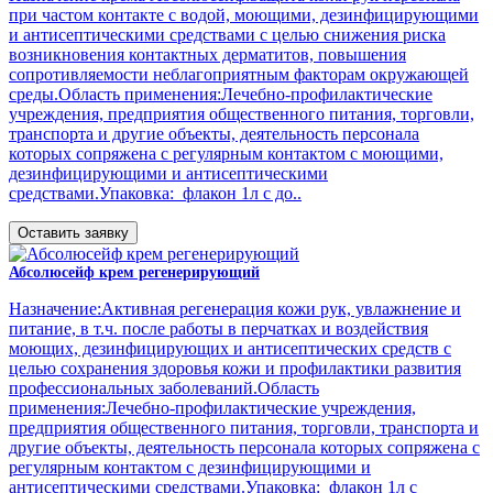
при частом контакте с водой, моющими, дезинфицирующими
и антисептическими средствами с целью снижения риска
возникновения контактных дерматитов, повышения
сопротивляемости неблагоприятным факторам окружающей
среды.Область применения:Лечебно-профилактические
учреждения, предприятия общественного питания, торговли,
транспорта и другие объекты, деятельность персонала
которых сопряжена с регулярным контактом с моющими,
дезинфицирующими и антисептическими
средствами.Упаковка: флакон 1л с до..
Оставить заявку
Абсолюсейф крем регенерирующий
Назначение:Активная регенерация кожи рук, увлажнение и
питание, в т.ч. после работы в перчатках и воздействия
моющих, дезинфицирующих и антисептических средств с
целью сохранения здоровья кожи и профилактики развития
профессиональных заболеваний.Область
применения:Лечебно-профилактические учреждения,
предприятия общественного питания, торговли, транспорта и
другие объекты, деятельность персонала которых сопряжена с
регулярным контактом с дезинфицирующими и
антисептическими средствами.Упаковка: флакон 1л с