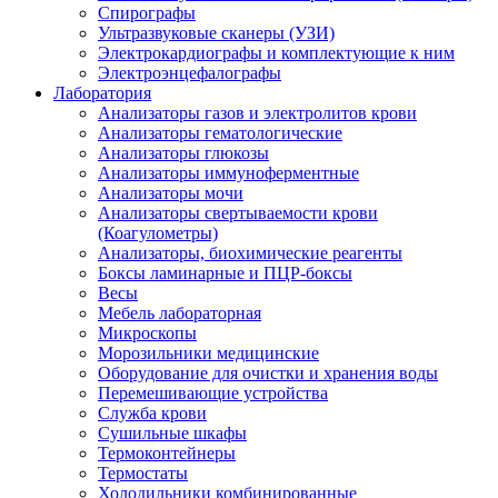
Спирографы
Ультразвуковые сканеры (УЗИ)
Электрокардиографы и комплектующие к ним
Электроэнцефалографы
Лаборатория
Анализаторы газов и электролитов крови
Анализаторы гематологические
Анализаторы глюкозы
Анализаторы иммуноферментные
Анализаторы мочи
Анализаторы свертываемости крови
(Коагулометры)
Анализаторы, биохимические реагенты
Боксы ламинарные и ПЦР-боксы
Весы
Мебель лабораторная
Микроскопы
Морозильники медицинские
Оборудование для очистки и хранения воды
Перемешивающие устройства
Служба крови
Сушильные шкафы
Термоконтейнеры
Термостаты
Холодильники комбинированные