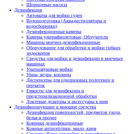
Шприцевые насосы
Дезинфекция
Автоматы для мойки суден
Водоподготовка (Аквадистилляторы и
водосборники)
Дезинфекционные камеры
Камеры ультрафиолетовые, Облучатели
Машины моечно-дезинфекционные
Оборудование для обработки и мойки гибких
эндоскопов
Средства для мойки и дезинфекции в моечных
машинах
Ультразвуковые мойки
Урны, ведра, корзины
Диспенсеры для одноразовых полотенец и
перчаток
Емкости для дезинфекции и
предстерилизационной обработки
Локтевые дозаторы и аксессуары к ним
Дезинфицирующие и моющие средства
Дезинфекция поверхностей, предметов ухода,
белья и прочее
Коврики дезинфекционные
Кожные антисептики, мыло, крем
Средства Borer для мойки и дезинфекции в