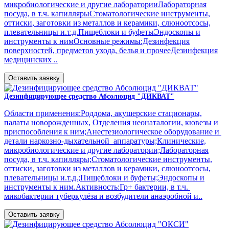
микробиологические и другие лабораторииЛабораторная
посуда, в т.ч. капиллярыСтоматологические инструменты,
оттиски, заготовки из металлов и керамики, слюноотсосы,
плевательницы и.т.д.Пищеблоки и буфетыЭндоскопы и
инструменты к нимОсновные режимы:Дезинфекция
поверхностей, предметов ухода, белья и прочееДезинфекция
медицинских ..
Оставить заявку
Дезинфицирующее средство Абсолюцид "ДИКВАТ"
Области применения:Роддома, акушерские стационары,
палаты новорожденных, Отделения неонаталогии, кювезы и
приспособления к ним;Анестезиологическое оборудование и
детали наркозно-дыхательной аппаратуры;Клинические,
микробиологические и другие лаборатории;Лабораторная
посуда, в т.ч. капилляры;Стоматологические инструменты,
оттиски, заготовки из металлов и керамики, слюноотсосы,
плевательницы и.т.д.;Пищеблоки и буфеты;Эндоскопы и
инструменты к ним.Активность:Гр+ бактерии, в т.ч.
микобактерии туберкулёза и возбудители анаэробной и..
Оставить заявку