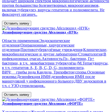
обладает широким спектром микробиологической активности
против большинства болезнетворных микроорганизмов,
включая туберкулез, вирусы гепатитов и полиомиелита. Не
фиксирует органич..
Оставить заявку
Дезинфицирующее средство Абсолюцид «НУК»
Области применения:Эндоскопические
отделения;Операционные, хирургические
отделения;Противотуберкулёзные учреждения;Клинические,
микробиологические и другие лаборатории;Стоматология;В
инфекционных очагах.Активность:Гр– бактерии, Гр+
бактерии, в т.ч. микобактерии туберкулёза (М.Terrae);вирусы,
в т.ч. гепатитов А, Е, В, С, D, G, полиомиелита,
ВИЧ; грибы рода Кандида, Трихофитон;споры.Основные
режимы:Дезинфекция ИМН;дезинфекция ИМН после
манипуляций у инфекционного больного;ДВУ эндоскопов в
т.ч. с УЗО;стерилизация..
Оставить заявку
Дезинфицирующее средство Абсолюцид «ФОРТЕ»
Характеристика:Жидкий концентрат, содержащий в своем