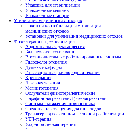
Упаковка для стерилизации
Упаковочные машины
Упаковочные станции
Утилизация медицинских отходов
Пакеты и контейнеры для утилизации
медицинских отходов
Установки для утилизации медицинских отходов
Физиотерапия и реабилитация
Абдоминальная декомпрессия
Бальнеологические ванны
Восстановительные роботизированные системы
Гидроколонотерапия
Душевые кафедры
Ингаляционная, кислородная терапия
Криотерапия
Лазерная терапия
Магнитотерапия
Облучатели физиотерапевтические
Парафинонагреватели, Грязенагреватели
Системы вытяжения позвоночника
Средства перемещения для инвалидов
Тренажеры для активно-пассивной реабилитации
УВЧ-терапия
Ударно-волновая терапия