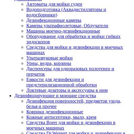
Автоматы для мойки суден
Водоподготовка (Аквадистилляторы и
водосборники)
Дезинфекционные камеры
Камеры ультрафиолетовые, Облучатели
Машины моечно-дезинфекционные
Оборудование для обработки и мойки гибких
эндоскопов
Средства для мойки и дезинфекции в моечных
машинах
Ультразвуковые мойки
Урны, ведра, корзины
Диспенсеры для одноразовых полотенец и
перчаток
Емкости для дезинфекции и
предстерилизационной обработки
Локтевые дозаторы и аксессуары к ним
Дезинфицирующие и моющие средства
Дезинфекция поверхностей, предметов ухода,
белья и прочее
Коврики дезинфекционные
Кожные антисептики, мыло, крем
Средства Borer для мойки и дезинфекции в
моечных машинах
Средства Dr.Weigert для мойки и дезинфекции в