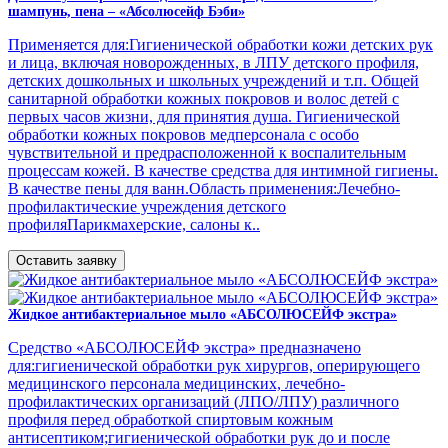
шампунь, пена – «Абсолюсейф Бэби»
Применяется для:Гигиенической обработки кожи детских рук
и лица, включая новорожденных, в ЛПУ детского профиля,
детских дошкольных и школьных учреждений и т.п. Общей
санитарной обработки кожных покровов и волос детей с
первых часов жизни, для принятия душа. Гигиенической
обработки кожных покровов медперсонала с особо
чувствительной и предрасположенной к воспалительным
процессам кожей. В качестве средства для интимной гигиены.
В качестве пены для ванн.Область применения:Лечебно-
профилактические учреждения детского
профиляПарикмахерские, салоны к..
Оставить заявку
Жидкое антибактериальное мыло «АБСОЛЮСЕЙФ экстра»
Средство «АБСОЛЮСЕЙФ экстра» предназначено
для:гигиенической обработки рук хирургов, оперирующего
медицинского персонала медицинских, лечебно-
профилактических организаций (ЛПО/ЛПУ) различного
профиля перед обработкой спиртовым кожным
антисептиком;гигиенической обработки рук до и после