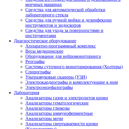
моечных машинах
Средства для автоматической обработки
лабораторного стекла
Средства для ручной мойки и дезинфекции
инструментов и эндоскопов
Средства для ухода за поверхностями и
инструментами
Диагностическое оборудование
Аппаратно-программный комплекс
Весы медицинские
Оборудование для нейромониторинга
Реографы
Системы суточного мониторирования (Холтеры)
Спирографы
Ультразвуковые сканеры (УЗИ)
Электрокардиографы и комплектующие к ним
Электроэнцефалографы
Лаборатория
Анализаторы газов и электролитов крови
Анализаторы гематологические
Анализаторы глюкозы
Анализаторы иммуноферментные
Анализаторы мочи
Анализаторы свертываемости крови
(Коагулометры)