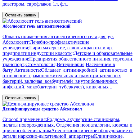
дозатором, еврофлакон 1л, фл..
Оставить заявку
Абсолюсепт гель антисептический
Область применения антисептического геля для рук
Абсолюсепт:Лечебно-профилактические
учреждения;Парикмахерские, салоны красоты и др.
предприятия индустрии красоты;Детские и образовательные
учреждения;Предприятия общественного питания, торговли,
транспорт;Стоматология;Ветеринария;Населением в
быту Активность:Обладает антимикробной активностью в
отношении грамположительных и грамотрицательных
бактерий, включая возбудителей внутрибольничных
инфекций, микобактерии туберкулез), кишечных ..
Оставить заявку
Дезинфицирующее средство Абсолюпол
Способ применения:Роддома, акушерские стационары,
палаты новорожденных, Отделения неонаталогии, кювезы и
приспособления к нимАнестезиологическое оборудование и
детали наркозно-дыхательной аппаратурыКлинические,