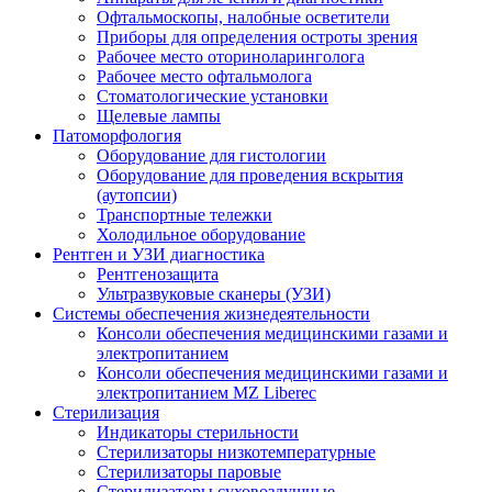
Офтальмоскопы, налобные осветители
Приборы для определения остроты зрения
Рабочее место оториноларинголога
Рабочее место офтальмолога
Стоматологические установки
Щелевые лампы
Патоморфология
Оборудование для гистологии
Оборудование для проведения вскрытия
(аутопсии)
Транспортные тележки
Холодильное оборудование
Рентген и УЗИ диагностика
Рентгенозащита
Ультразвуковые сканеры (УЗИ)
Системы обеспечения жизнедеятельности
Консоли обеспечения медицинскими газами и
электропитанием
Консоли обеспечения медицинскими газами и
электропитанием MZ Liberec
Стерилизация
Индикаторы стерильности
Стерилизаторы низкотемпературные
Стерилизаторы паровые
Стерилизаторы суховоздушные