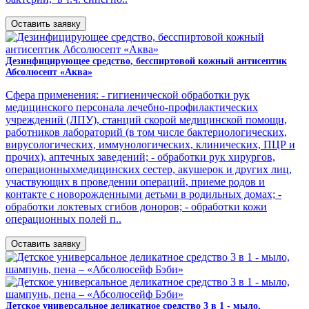
Оставить заявку
Дезинфицирующее средство, бесспиртовой кожный антисептик
Абсолюсепт «Аква»
Сфера применения: - гигиенической обработки рук
медицинского персонала лечебно-профилактических
учреждений (ЛПУ), станций скорой медицинской помощи,
работников лабораторий (в том числе бактериологических,
вирусологических, иммунологических, клинических, ПЦР и
прочих), аптечных заведений; - обработки рук хирургов,
операционныхмедицинских сестер, акушерок и других лиц,
участвующих в проведении операций, приеме родов и
контакте с новорожденными детьми в родильных домах; -
обработки локтевых сгибов доноров; - обработки кожи
операционных полей п..
Оставить заявку
Детское универсальное деликатное средство 3 в 1 - мыло,