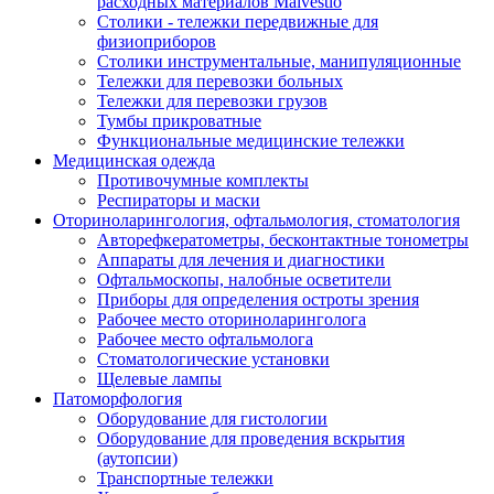
расходных материалов Malvestio
Столики - тележки передвижные для
физиоприборов
Столики инструментальные, манипуляционные
Тележки для перевозки больных
Тележки для перевозки грузов
Тумбы прикроватные
Функциональные медицинские тележки
Медицинская одежда
Противочумные комплекты
Респираторы и маски
Оториноларингология, офтальмология, стоматология
Авторефкератометры, бесконтактные тонометры
Аппараты для лечения и диагностики
Офтальмоскопы, налобные осветители
Приборы для определения остроты зрения
Рабочее место оториноларинголога
Рабочее место офтальмолога
Стоматологические установки
Щелевые лампы
Патоморфология
Оборудование для гистологии
Оборудование для проведения вскрытия
(аутопсии)
Транспортные тележки