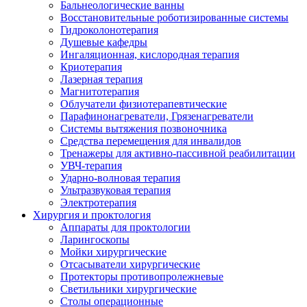
Бальнеологические ванны
Восстановительные роботизированные системы
Гидроколонотерапия
Душевые кафедры
Ингаляционная, кислородная терапия
Криотерапия
Лазерная терапия
Магнитотерапия
Облучатели физиотерапевтические
Парафинонагреватели, Грязенагреватели
Системы вытяжения позвоночника
Средства перемещения для инвалидов
Тренажеры для активно-пассивной реабилитации
УВЧ-терапия
Ударно-волновая терапия
Ультразвуковая терапия
Электротерапия
Хирургия и проктология
Аппараты для проктологии
Ларингоскопы
Мойки хирургические
Отсасыватели хирургические
Протекторы противопролежневые
Светильники хирургические
Столы операционные