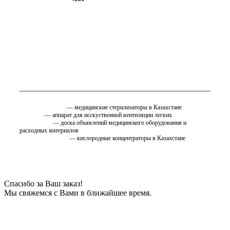
Вам так же может быть интересно
стерилизатор.kz
— медицинские стерилизаторы в Казахстане
ИВЛ.KZ
— аппарат для исскуственной вентиляции легких
EMC.ru.net
— доска объявлений медицинского оборудования и
расходных материалов
oxygen.ostfarm.kz
— кислородные концентраторы в Казахстане
Спасибо за Ваш заказ!
Мы свяжемся с Вами в ближайшее время.