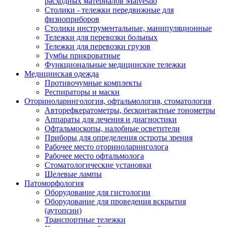
расходных материалов Malvestio
Столики - тележки передвижные для
физиоприборов
Столики инструментальные, манипуляционные
Тележки для перевозки больных
Тележки для перевозки грузов
Тумбы прикроватные
Функциональные медицинские тележки
Медицинская одежда
Противочумные комплекты
Респираторы и маски
Оториноларингология, офтальмология, стоматология
Авторефкератометры, бесконтактные тонометры
Аппараты для лечения и диагностики
Офтальмоскопы, налобные осветители
Приборы для определения остроты зрения
Рабочее место оториноларинголога
Рабочее место офтальмолога
Стоматологические установки
Щелевые лампы
Патоморфология
Оборудование для гистологии
Оборудование для проведения вскрытия
(аутопсии)
Транспортные тележки