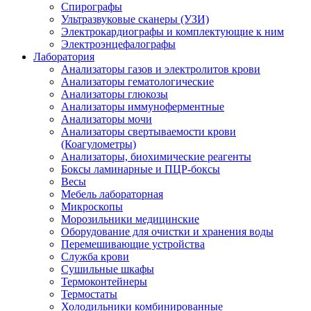
Спирографы
Ультразвуковые сканеры (УЗИ)
Электрокардиографы и комплектующие к ним
Электроэнцефалографы
Лаборатория
Анализаторы газов и электролитов крови
Анализаторы гематологические
Анализаторы глюкозы
Анализаторы иммуноферментные
Анализаторы мочи
Анализаторы свертываемости крови
(Коагулометры)
Анализаторы, биохимические реагенты
Боксы ламинарные и ПЦР-боксы
Весы
Мебель лабораторная
Микроскопы
Морозильники медицинские
Оборудование для очистки и хранения воды
Перемешивающие устройства
Служба крови
Сушильные шкафы
Термоконтейнеры
Термостаты
Холодильники комбинированные