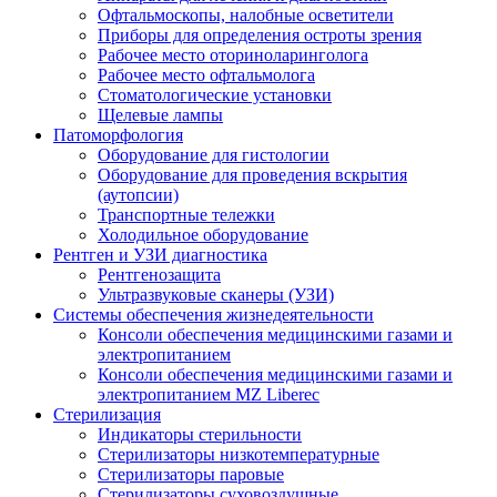
Офтальмоскопы, налобные осветители
Приборы для определения остроты зрения
Рабочее место оториноларинголога
Рабочее место офтальмолога
Стоматологические установки
Щелевые лампы
Патоморфология
Оборудование для гистологии
Оборудование для проведения вскрытия
(аутопсии)
Транспортные тележки
Холодильное оборудование
Рентген и УЗИ диагностика
Рентгенозащита
Ультразвуковые сканеры (УЗИ)
Системы обеспечения жизнедеятельности
Консоли обеспечения медицинскими газами и
электропитанием
Консоли обеспечения медицинскими газами и
электропитанием MZ Liberec
Стерилизация
Индикаторы стерильности
Стерилизаторы низкотемпературные
Стерилизаторы паровые
Стерилизаторы суховоздушные