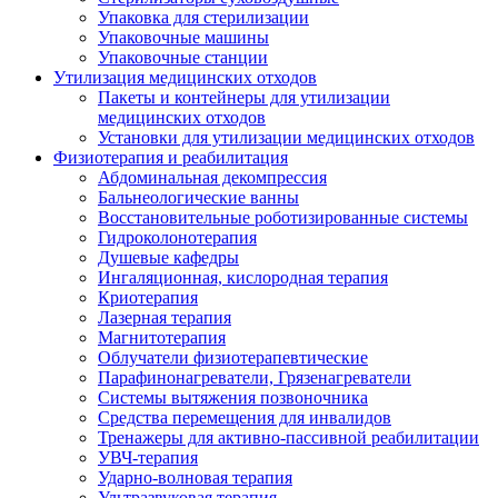
Упаковка для стерилизации
Упаковочные машины
Упаковочные станции
Утилизация медицинских отходов
Пакеты и контейнеры для утилизации
медицинских отходов
Установки для утилизации медицинских отходов
Физиотерапия и реабилитация
Абдоминальная декомпрессия
Бальнеологические ванны
Восстановительные роботизированные системы
Гидроколонотерапия
Душевые кафедры
Ингаляционная, кислородная терапия
Криотерапия
Лазерная терапия
Магнитотерапия
Облучатели физиотерапевтические
Парафинонагреватели, Грязенагреватели
Системы вытяжения позвоночника
Средства перемещения для инвалидов
Тренажеры для активно-пассивной реабилитации
УВЧ-терапия
Ударно-волновая терапия
Ультразвуковая терапия