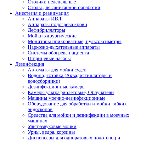
Столики пеленальные
Столы для санитарной обработки
Анестезия и реанимация
Аппараты ИВЛ
Аппараты подогрева крови
Дефибрилляторы
Мойки хирургические
Мониторы прикроватные, пульсоксиметры
Наркозно-дыхательные аппараты
Системы обогрева пациента
Шприцевые насосы
Дезинфекция
Автоматы для мойки суден
Водоподготовка (Аквадистилляторы и
водосборники)
Дезинфекционные камеры
Камеры ультрафиолетовые, Облучатели
Машины моечно-дезинфекционные
Оборудование для обработки и мойки гибких
эндоскопов
Средства для мойки и дезинфекции в моечных
машинах
Ультразвуковые мойки
Урны, ведра, корзины
Диспенсеры для одноразовых полотенец и