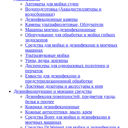
Автоматы для мойки суден
Водоподготовка (Аквадистилляторы и
водосборники)
Дезинфекционные камеры
Камеры ультрафиолетовые, Облучатели
Машины моечно-дезинфекционные
Оборудование для обработки и мойки гибких
эндоскопов
Средства для мойки и дезинфекции в моечных
машинах
Ультразвуковые мойки
Урны, ведра, корзины
Диспенсеры для одноразовых полотенец и
перчаток
Емкости для дезинфекции и
предстерилизационной обработки
Локтевые дозаторы и аксессуары к ним
Дезинфицирующие и моющие средства
Дезинфекция поверхностей, предметов ухода,
белья и прочее
Коврики дезинфекционные
Кожные антисептики, мыло, крем
Средства Borer для мойки и дезинфекции в
моечных машинах
Средства Dr.Weigert для мойки и дезинфекции в