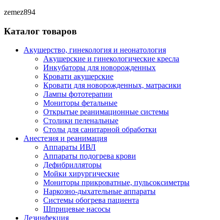
zemez894
Каталог товаров
Акушерство, гинекология и неонатология
Акушерские и гинекологические креслa
Инкубаторы для новорожденных
Кровати акушерские
Кровати для новорожденных, матрасики
Лампы фототерапии
Мониторы фетальные
Открытые реанимационные системы
Столики пеленальные
Столы для санитарной обработки
Анестезия и реанимация
Аппараты ИВЛ
Аппараты подогрева крови
Дефибрилляторы
Мойки хирургические
Мониторы прикроватные, пульсоксиметры
Наркозно-дыхательные аппараты
Системы обогрева пациента
Шприцевые насосы
Дезинфекция