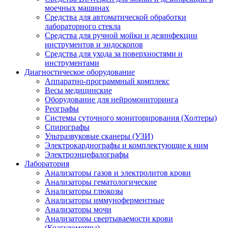
моечных машинах
Средства для автоматической обработки
лабораторного стекла
Средства для ручной мойки и дезинфекции
инструментов и эндоскопов
Средства для ухода за поверхностями и
инструментами
Диагностическое оборудование
Аппаратно-программный комплекс
Весы медицинские
Оборудование для нейромониторинга
Реографы
Системы суточного мониторирования (Холтеры)
Спирографы
Ультразвуковые сканеры (УЗИ)
Электрокардиографы и комплектующие к ним
Электроэнцефалографы
Лаборатория
Анализаторы газов и электролитов крови
Анализаторы гематологические
Анализаторы глюкозы
Анализаторы иммуноферментные
Анализаторы мочи
Анализаторы свертываемости крови
(Коагулометры)