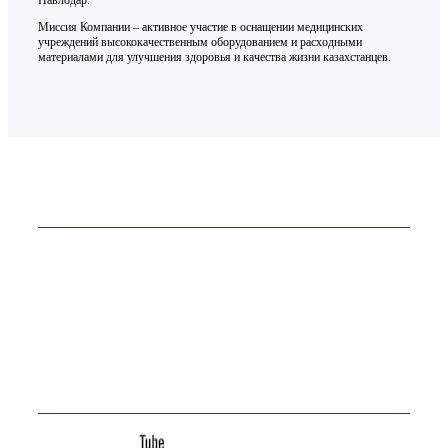
Павлодар.
Миссия Компании – активное участие в оснащении медицинских
учреждений высококачественным оборудованием и расходными
материалами для улучшения здоровья и качества жизни казахстанцев.
Контакты
ТОО «ОСТ-ФАРМ» более 20 лет на рынке
Телефон:
+7 (7232) 76-65-81
E-mail:
site@ostfarm.kz
Адрес:
Казахстан, Усть-Каменогорск, ул. Астана, 16А
Мы в соц. сетях