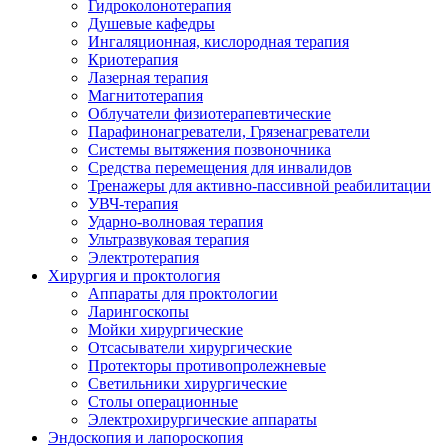
Гидроколонотерапия
Душевые кафедры
Ингаляционная, кислородная терапия
Криотерапия
Лазерная терапия
Магнитотерапия
Облучатели физиотерапевтические
Парафинонагреватели, Грязенагреватели
Системы вытяжения позвоночника
Средства перемещения для инвалидов
Тренажеры для активно-пассивной реабилитации
УВЧ-терапия
Ударно-волновая терапия
Ультразвуковая терапия
Электротерапия
Хирургия и проктология
Аппараты для проктологии
Ларингоскопы
Мойки хирургические
Отсасыватели хирургические
Протекторы противопролежневые
Светильники хирургические
Столы операционные
Электрохирургические аппараты
Эндоскопия и лапороскопия