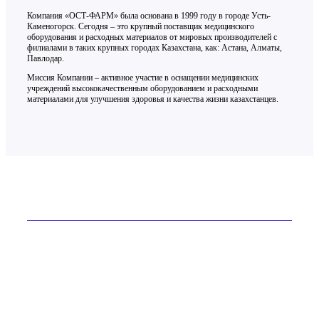
Компания «ОСТ-ФАРМ» была основана в 1999 году в городе Усть-
Каменогорск. Сегодня – это крупный поставщик медицинского
оборудования и расходных материалов от мировых производителей с
филиалами в таких крупных городах Казахстана, как: Астана, Алматы,
Павлодар.
Миссия Компании – активное участие в оснащении медицинских
учреждений высококачественным оборудованием и расходными
материалами для улучшения здоровья и качества жизни казахстанцев.
Контакты
ТОО «ОСТ-ФАРМ» более 20 лет на рынке
Телефон:
+7 (7232) 76-65-81
E-mail:
site@ostfarm.kz
Адрес:
Казахстан, Усть-Каменогорск, ул. Астана, 16А