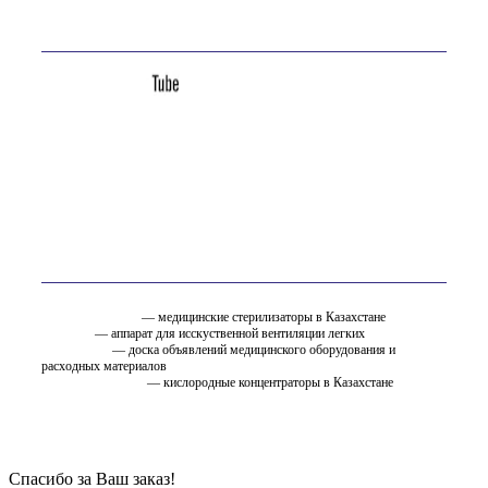
Мы в соц. сетях
Вам так же может быть интересно
стерилизатор.kz
— медицинские стерилизаторы в Казахстане
ИВЛ.KZ
— аппарат для исскуственной вентиляции легких
EMC.ru.net
— доска объявлений медицинского оборудования и
расходных материалов
oxygen.ostfarm.kz
— кислородные концентраторы в Казахстане
Спасибо за Ваш заказ!