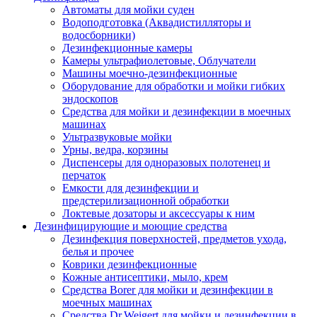
Автоматы для мойки суден
Водоподготовка (Аквадистилляторы и
водосборники)
Дезинфекционные камеры
Камеры ультрафиолетовые, Облучатели
Машины моечно-дезинфекционные
Оборудование для обработки и мойки гибких
эндоскопов
Средства для мойки и дезинфекции в моечных
машинах
Ультразвуковые мойки
Урны, ведра, корзины
Диспенсеры для одноразовых полотенец и
перчаток
Емкости для дезинфекции и
предстерилизационной обработки
Локтевые дозаторы и аксессуары к ним
Дезинфицирующие и моющие средства
Дезинфекция поверхностей, предметов ухода,
белья и прочее
Коврики дезинфекционные
Кожные антисептики, мыло, крем
Средства Borer для мойки и дезинфекции в
моечных машинах
Средства Dr.Weigert для мойки и дезинфекции в