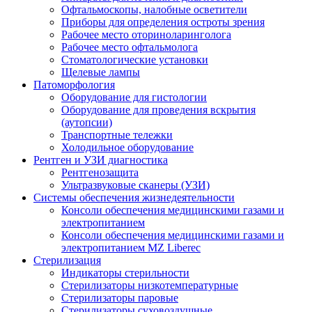
Офтальмоскопы, налобные осветители
Приборы для определения остроты зрения
Рабочее место оториноларинголога
Рабочее место офтальмолога
Стоматологические установки
Щелевые лампы
Патоморфология
Оборудование для гистологии
Оборудование для проведения вскрытия
(аутопсии)
Транспортные тележки
Холодильное оборудование
Рентген и УЗИ диагностика
Рентгенозащита
Ультразвуковые сканеры (УЗИ)
Системы обеспечения жизнедеятельности
Консоли обеспечения медицинскими газами и
электропитанием
Консоли обеспечения медицинскими газами и
электропитанием MZ Liberec
Стерилизация
Индикаторы стерильности
Стерилизаторы низкотемпературные
Стерилизаторы паровые
Стерилизаторы суховоздушные