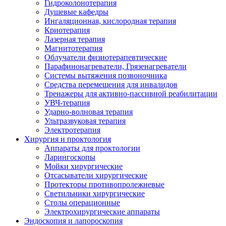
Гидроколонотерапия
Душевые кафедры
Ингаляционная, кислородная терапия
Криотерапия
Лазерная терапия
Магнитотерапия
Облучатели физиотерапевтические
Парафинонагреватели, Грязенагреватели
Системы вытяжения позвоночника
Средства перемещения для инвалидов
Тренажеры для активно-пассивной реабилитации
УВЧ-терапия
Ударно-волновая терапия
Ультразвуковая терапия
Электротерапия
Хирургия и проктология
Аппараты для проктологии
Ларингоскопы
Мойки хирургические
Отсасыватели хирургические
Протекторы противопролежневые
Светильники хирургические
Столы операционные
Электрохирургические аппараты
Эндоскопия и лапороскопия