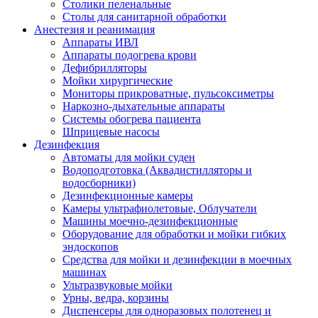
Столики пеленальные
Столы для санитарной обработки
Анестезия и реанимация
Аппараты ИВЛ
Аппараты подогрева крови
Дефибрилляторы
Мойки хирургические
Мониторы прикроватные, пульсоксиметры
Наркозно-дыхательные аппараты
Системы обогрева пациента
Шприцевые насосы
Дезинфекция
Автоматы для мойки суден
Водоподготовка (Аквадистилляторы и
водосборники)
Дезинфекционные камеры
Камеры ультрафиолетовые, Облучатели
Машины моечно-дезинфекционные
Оборудование для обработки и мойки гибких
эндоскопов
Средства для мойки и дезинфекции в моечных
машинах
Ультразвуковые мойки
Урны, ведра, корзины
Диспенсеры для одноразовых полотенец и