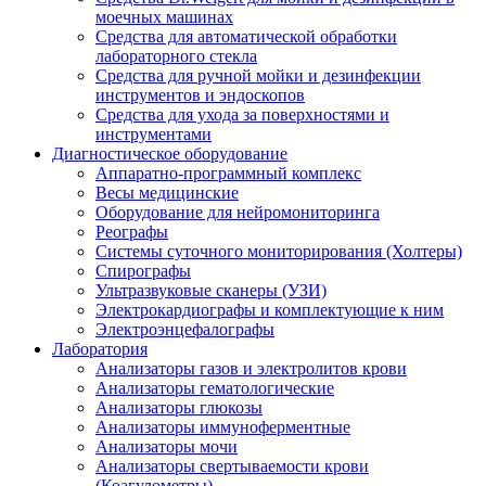
моечных машинах
Средства для автоматической обработки
лабораторного стекла
Средства для ручной мойки и дезинфекции
инструментов и эндоскопов
Средства для ухода за поверхностями и
инструментами
Диагностическое оборудование
Аппаратно-программный комплекс
Весы медицинские
Оборудование для нейромониторинга
Реографы
Системы суточного мониторирования (Холтеры)
Спирографы
Ультразвуковые сканеры (УЗИ)
Электрокардиографы и комплектующие к ним
Электроэнцефалографы
Лаборатория
Анализаторы газов и электролитов крови
Анализаторы гематологические
Анализаторы глюкозы
Анализаторы иммуноферментные
Анализаторы мочи
Анализаторы свертываемости крови
(Коагулометры)