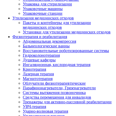
Упаковка для стерилизации
Упаковочные машины
Упаковочные станции
Утилизация медицинских отходов
Пакеты и контейнеры для утилизации
медицинских отходов
Установки для утилизации медицинских отходов
Физиотерапия и реабилитация
Абдоминальная декомпрессия
Бальнеологические ванны
Восстановительные роботизированные системы
Гидроколонотерапия
Душевые кафедры
Ингаляционная, кислородная терапия
Криотерапия
Лазерная терапия
Магнитотерапия
Облучатели физиотерапевтические
Парафинонагреватели, Грязенагреватели
Системы вытяжения позвоночника
Средства перемещения для инвалидов
Тренажеры для активно-пассивной реабилитации
УВЧ-терапия
Ударно-волновая терапия
Ультразвуковая терапия