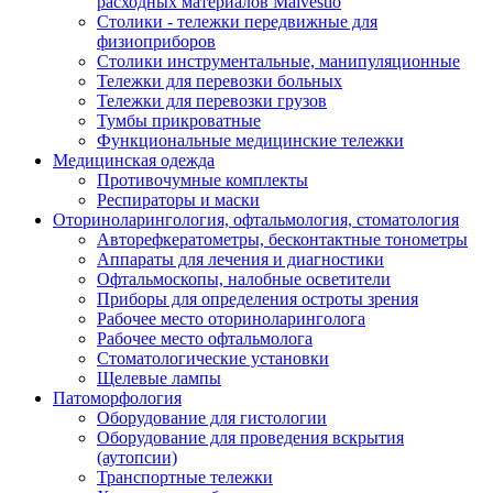
расходных материалов Malvestio
Столики - тележки передвижные для
физиоприборов
Столики инструментальные, манипуляционные
Тележки для перевозки больных
Тележки для перевозки грузов
Тумбы прикроватные
Функциональные медицинские тележки
Медицинская одежда
Противочумные комплекты
Респираторы и маски
Оториноларингология, офтальмология, стоматология
Авторефкератометры, бесконтактные тонометры
Аппараты для лечения и диагностики
Офтальмоскопы, налобные осветители
Приборы для определения остроты зрения
Рабочее место оториноларинголога
Рабочее место офтальмолога
Стоматологические установки
Щелевые лампы
Патоморфология
Оборудование для гистологии
Оборудование для проведения вскрытия
(аутопсии)
Транспортные тележки