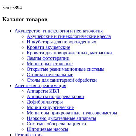
zemez894
Каталог товаров
Акушерство, гинекология и неонатология
Акушерские и гинекологические креслa
Инкубаторы для новорожденных
Кровати акушерские
Кровати для новорожденных, матрасики
Лампы фототерапии
Мониторы фетальные
Открытые реанимационные системы
Столики пеленальные
Столы для санитарной обработки
Анестезия и реанимация
Аппараты ИВЛ
Аппараты подогрева крови
Дефибрилляторы
Мойки хирургические
Мониторы прикроватные, пульсоксиметры
Наркозно-дыхательные аппараты
Системы обогрева пациента
Шприцевые насосы
Дезинфекция