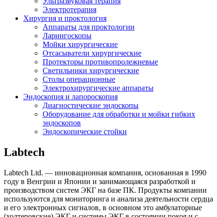
Ультразвуковая терапия
Электротерапия
Хирургия и проктология
Аппараты для проктологии
Ларингоскопы
Мойки хирургические
Отсасыватели хирургические
Протекторы противопролежневые
Светильники хирургические
Столы операционные
Электрохирургические аппараты
Эндоскопия и лапороскопия
Диагностические эндоскопы
Оборудование для обработки и мойки гибких
эндоскопов
Эндоскопические стойки
Labtech
Labtech Ltd. — инновационная компания, основанная в 1990
году в Венгрии и Японии и занимающаяся разработкой и
производством систем ЭКГ на базе ПК. Продукты компании
используются для мониторинга и анализа деятельности сердца
и его электронных сигналов, в основном это амбулаторные
(холтеровские) ЭКГ и системы ЭКГ в состоянии покоя и с