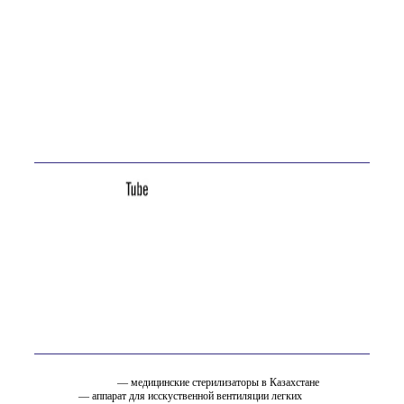
ТОО «ОСТ-ФАРМ» более 20 лет на рынке
Телефон:
+7 (7232) 76-65-81
E-mail:
site@ostfarm.kz
Адрес:
Казахстан, Усть-Каменогорск, ул. Астана, 16А
Мы в соц. сетях
Вам так же может быть интересно
стерилизатор.kz
— медицинские стерилизаторы в Казахстане
ИВЛ.KZ
— аппарат для исскуственной вентиляции легких