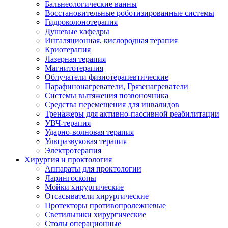
Бальнеологические ванны
Восстановительные роботизированные системы
Гидроколонотерапия
Душевые кафедры
Ингаляционная, кислородная терапия
Криотерапия
Лазерная терапия
Магнитотерапия
Облучатели физиотерапевтические
Парафинонагреватели, Грязенагреватели
Системы вытяжения позвоночника
Средства перемещения для инвалидов
Тренажеры для активно-пассивной реабилитации
УВЧ-терапия
Ударно-волновая терапия
Ультразвуковая терапия
Электротерапия
Хирургия и проктология
Аппараты для проктологии
Ларингоскопы
Мойки хирургические
Отсасыватели хирургические
Протекторы противопролежневые
Светильники хирургические
Столы операционные