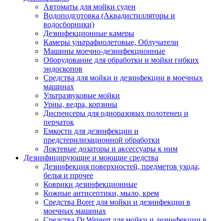
Автоматы для мойки суден
Водоподготовка (Аквадистилляторы и
водосборники)
Дезинфекционные камеры
Камеры ультрафиолетовые, Облучатели
Машины моечно-дезинфекционные
Оборудование для обработки и мойки гибких
эндоскопов
Средства для мойки и дезинфекции в моечных
машинах
Ультразвуковые мойки
Урны, ведра, корзины
Диспенсеры для одноразовых полотенец и
перчаток
Емкости для дезинфекции и
предстерилизационной обработки
Локтевые дозаторы и аксессуары к ним
Дезинфицирующие и моющие средства
Дезинфекция поверхностей, предметов ухода,
белья и прочее
Коврики дезинфекционные
Кожные антисептики, мыло, крем
Средства Borer для мойки и дезинфекции в
моечных машинах
Средства Dr.Weigert для мойки и дезинфекции в