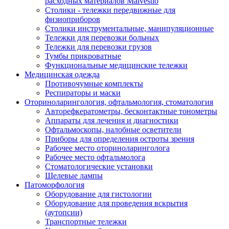
расходных материалов Malvestio
Столики - тележки передвижные для
физиоприборов
Столики инструментальные, манипуляционные
Тележки для перевозки больных
Тележки для перевозки грузов
Тумбы прикроватные
Функциональные медицинские тележки
Медицинская одежда
Противочумные комплекты
Респираторы и маски
Оториноларингология, офтальмология, стоматология
Авторефкератометры, бесконтактные тонометры
Аппараты для лечения и диагностики
Офтальмоскопы, налобные осветители
Приборы для определения остроты зрения
Рабочее место оториноларинголога
Рабочее место офтальмолога
Стоматологические установки
Щелевые лампы
Патоморфология
Оборудование для гистологии
Оборудование для проведения вскрытия
(аутопсии)
Транспортные тележки