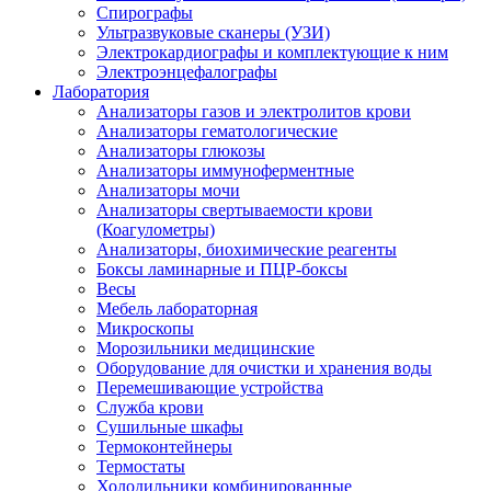
Спирографы
Ультразвуковые сканеры (УЗИ)
Электрокардиографы и комплектующие к ним
Электроэнцефалографы
Лаборатория
Анализаторы газов и электролитов крови
Анализаторы гематологические
Анализаторы глюкозы
Анализаторы иммуноферментные
Анализаторы мочи
Анализаторы свертываемости крови
(Коагулометры)
Анализаторы, биохимические реагенты
Боксы ламинарные и ПЦР-боксы
Весы
Мебель лабораторная
Микроскопы
Морозильники медицинские
Оборудование для очистки и хранения воды
Перемешивающие устройства
Служба крови
Сушильные шкафы
Термоконтейнеры
Термостаты
Холодильники комбинированные