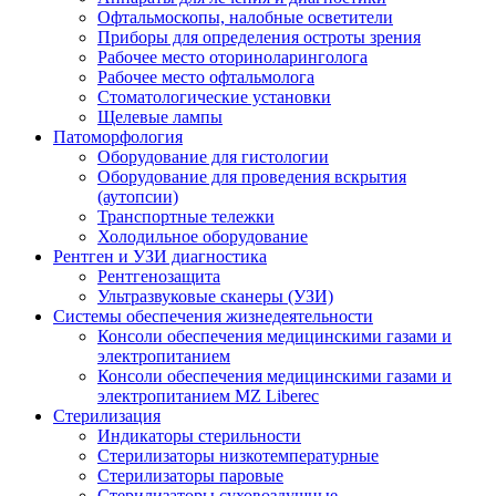
Офтальмоскопы, налобные осветители
Приборы для определения остроты зрения
Рабочее место оториноларинголога
Рабочее место офтальмолога
Стоматологические установки
Щелевые лампы
Патоморфология
Оборудование для гистологии
Оборудование для проведения вскрытия
(аутопсии)
Транспортные тележки
Холодильное оборудование
Рентген и УЗИ диагностика
Рентгенозащита
Ультразвуковые сканеры (УЗИ)
Системы обеспечения жизнедеятельности
Консоли обеспечения медицинскими газами и
электропитанием
Консоли обеспечения медицинскими газами и
электропитанием MZ Liberec
Стерилизация
Индикаторы стерильности
Стерилизаторы низкотемпературные
Стерилизаторы паровые
Стерилизаторы суховоздушные