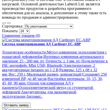
нагрузкой. Основной деятельностью Labtech Ltd. является
производство продуктов и разработка программного
обеспечения для их анализа, в дополнение к этому также есть
команда по продажам и администрированию.
Сортировка:
Показать:
Сравнение товаров (0)
Система мониторирования АД Cardiospy EC-АВР
Технические особенности:Метод измерения: осциллометрия с
пошаговой дефляциейж;Интервал измерения артериального
давления: 25 - 260 мм. рт.;Точность: ± 3 мм. рт.;Подключение к
ПК: интерфейс MIni USB; Bluetooth;Электропитание: 2
аккумуляторные батареи по 1,2 В;Размеры: 125 х 68 х 32
мм.;Вес: 250 г.;Маленький размер, компактный;Сохраняет 250
измерений BP, до 48 часов;Настройки интервала: 10, 15, 30,
45, 60, 90 мин.;Опция для измерения АД у
пациента;Осциллометрический метод со ступенчатой ​​
дефляцией;Аккумуляторы для экономичной
эксплуатации;Автомат..
Оставить заявку