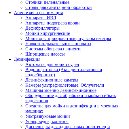
Столики пеленальные
Столы для санитарной обработки
Анестезия и реанимация
Аппараты ИВЛ
Аппараты подогрева крови
Дефибрилляторы
Мойки хирургические
Мониторы прикроватные, пульсоксиметры
Наркозно-дыхательные аппараты
Системы обогрева пациента
Шприцевые насосы
Дезинфекция
Автоматы для мойки суден
Водоподготовка (Аквадистилляторы и
водосборники)
Дезинфекционные камеры
Камеры ультрафиолетовые, Облучатели
Машины моечно-дезинфекционные
Оборудование для обработки и мойки гибких
эндоскопов
Средства для мойки и дезинфекции в моечных
машинах
Ультразвуковые мойки
Урны, ведра, корзины
Диспенсеры для одноразовых полотенец и