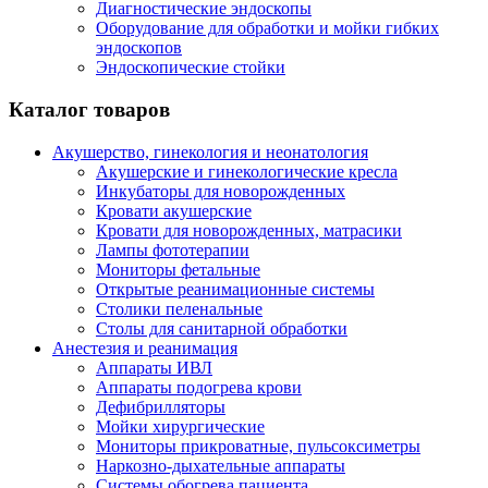
Диагностические эндоскопы
Оборудование для обработки и мойки гибких
эндоскопов
Эндоскопические стойки
Каталог товаров
Акушерство, гинекология и неонатология
Акушерские и гинекологические креслa
Инкубаторы для новорожденных
Кровати акушерские
Кровати для новорожденных, матрасики
Лампы фототерапии
Мониторы фетальные
Открытые реанимационные системы
Столики пеленальные
Столы для санитарной обработки
Анестезия и реанимация
Аппараты ИВЛ
Аппараты подогрева крови
Дефибрилляторы
Мойки хирургические
Мониторы прикроватные, пульсоксиметры
Наркозно-дыхательные аппараты
Системы обогрева пациента