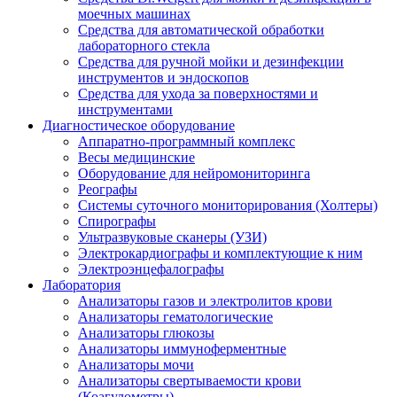
моечных машинах
Средства для автоматической обработки
лабораторного стекла
Средства для ручной мойки и дезинфекции
инструментов и эндоскопов
Средства для ухода за поверхностями и
инструментами
Диагностическое оборудование
Аппаратно-программный комплекс
Весы медицинские
Оборудование для нейромониторинга
Реографы
Системы суточного мониторирования (Холтеры)
Спирографы
Ультразвуковые сканеры (УЗИ)
Электрокардиографы и комплектующие к ним
Электроэнцефалографы
Лаборатория
Анализаторы газов и электролитов крови
Анализаторы гематологические
Анализаторы глюкозы
Анализаторы иммуноферментные
Анализаторы мочи
Анализаторы свертываемости крови
(Коагулометры)