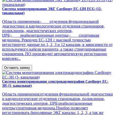
Система мониторирования ЭКГ Cardiospy EC-12H ECG (12-
тиканальная)
Область применения:- отделения функциональной
диагностики и кардиологические отделения стационаров,
поликлиник, диагностических центров,
ЦРБ;- реабилитационные центры;- спортивная
медицина. Рекордер ЕС-12Н с высокой точностью
регистрирует данные по 1, 2, 3 и 12 каналам, в зависимости от
используемого кабеля пациента, а также стимулированные
сокращения. ПО производит автоматическую регистрацию
комплекс..
Оставить заявку
Система мониторирования электрокардиографии Cardiospy EC-
3H (3- канальная)
Область применения:отделения функциональной диагностики
и кардиологические отделения стационаров, поликлиник,
диагностических центров, ЦРБ;реабилитационные
центры;спортивная медицина.Прибор позволяет
регистрировать биполярные ЭКГ каналы: 1, 2, 3, а так же