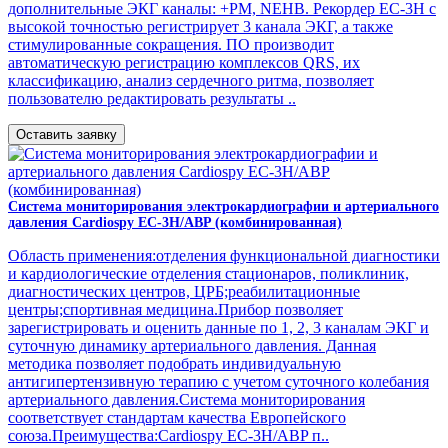
дополнительные ЭКГ каналы: +PM, NEHB. Рекордер ЕС-3Н с
высокой точностью регистрирует 3 канала ЭКГ, а также
стимулированные сокращения. ПО производит
автоматическую регистрацию комплексов QRS, их
классификацию, анализ сердечного ритма, позволяет
пользователю редактировать результаты ..
Оставить заявку
Система мониторирования электрокардиографии и артериального
давления Cardiospy EC-3H/ABP (комбинированная)
Область применения:отделения функциональной диагностики
и кардиологические отделения стационаров, поликлиник,
диагностических центров, ЦРБ;реабилитационные
центры;спортивная медицина.Прибор позволяет
зарегистрировать и оценить данные по 1, 2, 3 каналам ЭКГ и
суточную динамику артериального давления. Данная
методика позволяет подобрать индивидуальную
антигипертензивную терапию с учетом суточного колебания
артериального давления.Система мониторирования
соответствует стандартам качества Европейского
союза.Преимущества:Cardiospy EC-3H/ABP п..