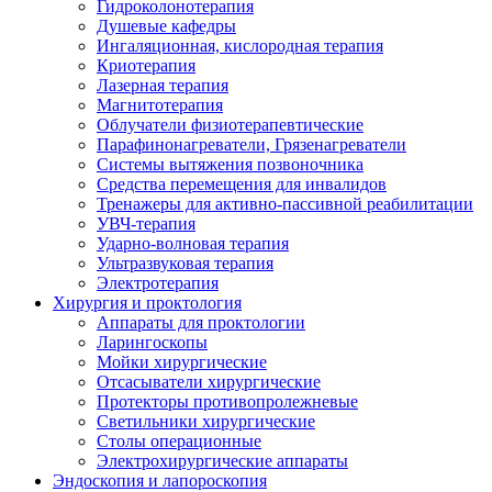
Гидроколонотерапия
Душевые кафедры
Ингаляционная, кислородная терапия
Криотерапия
Лазерная терапия
Магнитотерапия
Облучатели физиотерапевтические
Парафинонагреватели, Грязенагреватели
Системы вытяжения позвоночника
Средства перемещения для инвалидов
Тренажеры для активно-пассивной реабилитации
УВЧ-терапия
Ударно-волновая терапия
Ультразвуковая терапия
Электротерапия
Хирургия и проктология
Аппараты для проктологии
Ларингоскопы
Мойки хирургические
Отсасыватели хирургические
Протекторы противопролежневые
Светильники хирургические
Столы операционные
Электрохирургические аппараты
Эндоскопия и лапороскопия