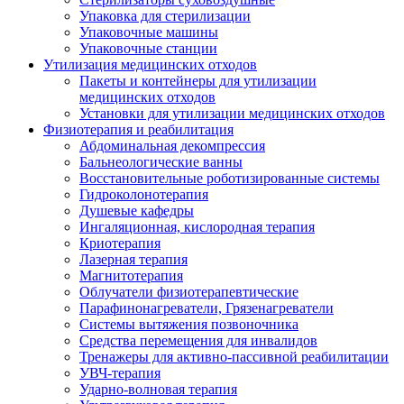
Упаковка для стерилизации
Упаковочные машины
Упаковочные станции
Утилизация медицинских отходов
Пакеты и контейнеры для утилизации
медицинских отходов
Установки для утилизации медицинских отходов
Физиотерапия и реабилитация
Абдоминальная декомпрессия
Бальнеологические ванны
Восстановительные роботизированные системы
Гидроколонотерапия
Душевые кафедры
Ингаляционная, кислородная терапия
Криотерапия
Лазерная терапия
Магнитотерапия
Облучатели физиотерапевтические
Парафинонагреватели, Грязенагреватели
Системы вытяжения позвоночника
Средства перемещения для инвалидов
Тренажеры для активно-пассивной реабилитации
УВЧ-терапия
Ударно-волновая терапия