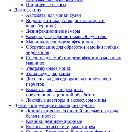
Шприцевые насосы
Дезинфекция
Автоматы для мойки суден
Водоподготовка (Аквадистилляторы и
водосборники)
Дезинфекционные камеры
Камеры ультрафиолетовые, Облучатели
Машины моечно-дезинфекционные
Оборудование для обработки и мойки гибких
эндоскопов
Средства для мойки и дезинфекции в моечных
машинах
Ультразвуковые мойки
Урны, ведра, корзины
Диспенсеры для одноразовых полотенец и
перчаток
Емкости для дезинфекции и
предстерилизационной обработки
Локтевые дозаторы и аксессуары к ним
Дезинфицирующие и моющие средства
Дезинфекция поверхностей, предметов ухода,
белья и прочее
Коврики дезинфекционные
Кожные антисептики, мыло, крем
Средства Borer для мойки и дезинфекции в