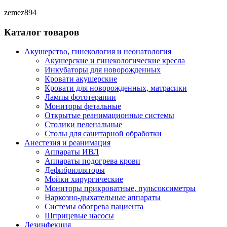
zemez894
Каталог товаров
Акушерство, гинекология и неонатология
Акушерские и гинекологические креслa
Инкубаторы для новорожденных
Кровати акушерские
Кровати для новорожденных, матрасики
Лампы фототерапии
Мониторы фетальные
Открытые реанимационные системы
Столики пеленальные
Столы для санитарной обработки
Анестезия и реанимация
Аппараты ИВЛ
Аппараты подогрева крови
Дефибрилляторы
Мойки хирургические
Мониторы прикроватные, пульсоксиметры
Наркозно-дыхательные аппараты
Системы обогрева пациента
Шприцевые насосы
Дезинфекция