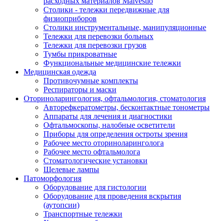
расходных материалов Malvestio
Столики - тележки передвижные для
физиоприборов
Столики инструментальные, манипуляционные
Тележки для перевозки больных
Тележки для перевозки грузов
Тумбы прикроватные
Функциональные медицинские тележки
Медицинская одежда
Противочумные комплекты
Респираторы и маски
Оториноларингология, офтальмология, стоматология
Авторефкератометры, бесконтактные тонометры
Аппараты для лечения и диагностики
Офтальмоскопы, налобные осветители
Приборы для определения остроты зрения
Рабочее место оториноларинголога
Рабочее место офтальмолога
Стоматологические установки
Щелевые лампы
Патоморфология
Оборудование для гистологии
Оборудование для проведения вскрытия
(аутопсии)
Транспортные тележки