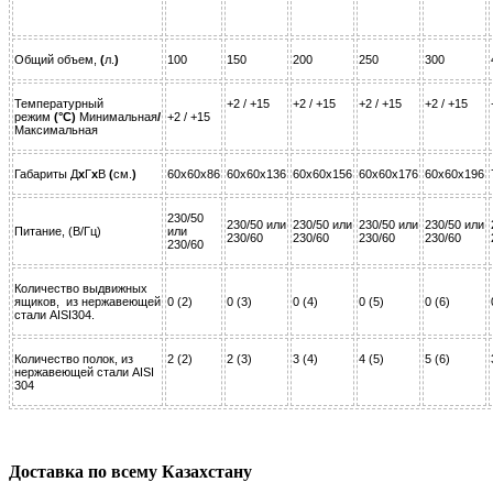
Общий объем,
(
л.
)
100
150
200
250
300
Температурный
+2 / +15
+2 / +15
+2 / +15
+2 / +15
режим
(°C)
Минимальная
/
+2 / +15
Максимальная
Габариты Д
x
Г
x
В
(
см.
)
60x60x86
60x60x136
60x60x156
60x60x176
60x60x196
230/50
230/50 или
230/50 или
230/50 или
230/50 или
Питание, (В/Гц)
или
230/60
230/60
230/60
230/60
230/60
Количество выдвижных
ящиков, из нержавеющей
0 (2)
0 (3)
0 (4)
0 (5)
0 (6)
стали AISI304.
Количество полок, из
2 (2)
2 (3)
3 (4)
4 (5)
5 (6)
нержавеющей стали AISI
304
Доставка по всему Казахстану