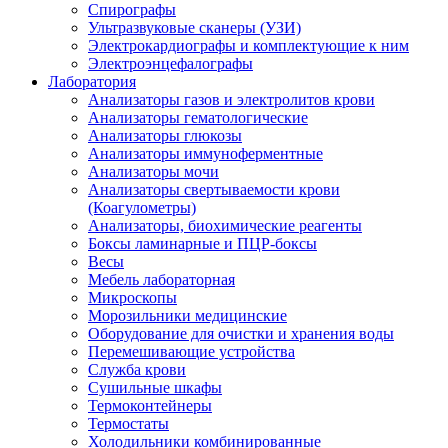
Спирографы
Ультразвуковые сканеры (УЗИ)
Электрокардиографы и комплектующие к ним
Электроэнцефалографы
Лаборатория
Анализаторы газов и электролитов крови
Анализаторы гематологические
Анализаторы глюкозы
Анализаторы иммуноферментные
Анализаторы мочи
Анализаторы свертываемости крови
(Коагулометры)
Анализаторы, биохимические реагенты
Боксы ламинарные и ПЦР-боксы
Весы
Мебель лабораторная
Микроскопы
Морозильники медицинские
Оборудование для очистки и хранения воды
Перемешивающие устройства
Служба крови
Сушильные шкафы
Термоконтейнеры
Термостаты
Холодильники комбинированные