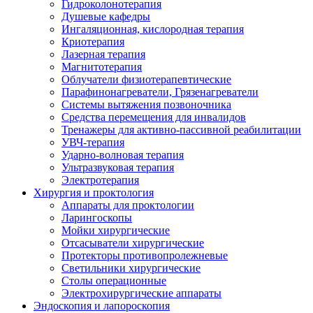
Гидроколонотерапия
Душевые кафедры
Ингаляционная, кислородная терапия
Криотерапия
Лазерная терапия
Магнитотерапия
Облучатели физиотерапевтические
Парафинонагреватели, Грязенагреватели
Системы вытяжения позвоночника
Средства перемещения для инвалидов
Тренажеры для активно-пассивной реабилитации
УВЧ-терапия
Ударно-волновая терапия
Ультразвуковая терапия
Электротерапия
Хирургия и проктология
Аппараты для проктологии
Ларингоскопы
Мойки хирургические
Отсасыватели хирургические
Протекторы противопролежневые
Светильники хирургические
Столы операционные
Электрохирургические аппараты
Эндоскопия и лапороскопия