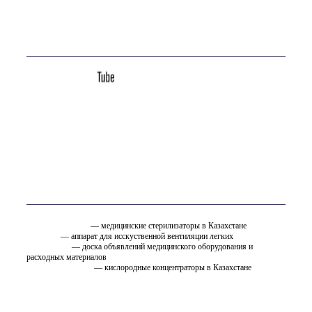
Адрес:
Казахстан, Усть-Каменогорск, ул. Астана, 16А
Мы в соц. сетях
Вам так же может быть интересно
стерилизатор.kz
— медицинские стерилизаторы в Казахстане
ИВЛ.KZ
— аппарат для исскуственной вентиляции легких
EMC.ru.net
— доска объявлений медицинского оборудования и
расходных материалов
oxygen.ostfarm.kz
— кислородные концентраторы в Казахстане