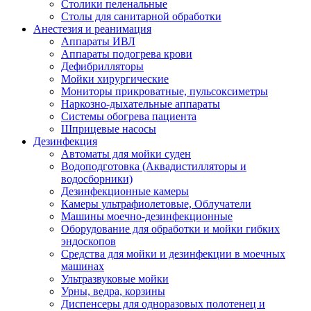
Столики пеленальные
Столы для санитарной обработки
Анестезия и реанимация
Аппараты ИВЛ
Аппараты подогрева крови
Дефибрилляторы
Мойки хирургические
Мониторы прикроватные, пульсоксиметры
Наркозно-дыхательные аппараты
Системы обогрева пациента
Шприцевые насосы
Дезинфекция
Автоматы для мойки суден
Водоподготовка (Аквадистилляторы и
водосборники)
Дезинфекционные камеры
Камеры ультрафиолетовые, Облучатели
Машины моечно-дезинфекционные
Оборудование для обработки и мойки гибких
эндоскопов
Средства для мойки и дезинфекции в моечных
машинах
Ультразвуковые мойки
Урны, ведра, корзины
Диспенсеры для одноразовых полотенец и