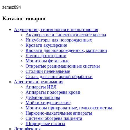
zemez894
Каталог товаров
Акушерство, гинекология и неонатология
Акушерские и гинекологические креслa
Инкубаторы для новорожденных
Кровати акушерские
Кровати для новорожденных, матрасики
Лампы фототерапии
Мониторы фетальные
Открытые реанимационные системы
Столики пеленальные
Столы для санитарной обработки
Анестезия и реанимация
Аппараты ИВЛ
Аппараты подогрева крови
Дефибрилляторы
Мойки хирургические
Мониторы прикроватные, пульсоксиметры
Наркозно-дыхательные аппараты
Системы обогрева пациента
Шприцевые насосы
Дезинфекция