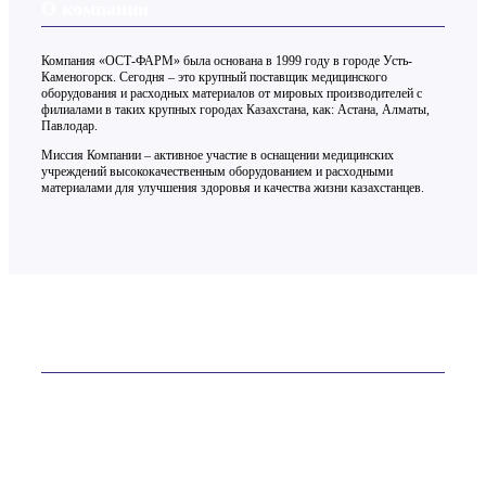
О компании
Компания «ОСТ-ФАРМ» была основана в 1999 году в городе Усть-
Каменогорск. Сегодня – это крупный поставщик медицинского
оборудования и расходных материалов от мировых производителей с
филиалами в таких крупных городах Казахстана, как: Астана, Алматы,
Павлодар.
Миссия Компании – активное участие в оснащении медицинских
учреждений высококачественным оборудованием и расходными
материалами для улучшения здоровья и качества жизни казахстанцев.
Контакты
ТОО «ОСТ-ФАРМ» более 20 лет на рынке
Телефон:
+7 (7232) 76-65-81
E-mail:
site@ostfarm.kz