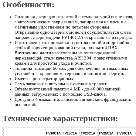
Особенности:
Сплошная дверь для отделений с температурой выше нуля,
с автоматическим закрыванием, запираемая на ключ и с
магнитным уплотнением по четырем сторонам.
Открывание одно дверных моделей осуществляется слева
направо, двери модели FV140C2A открываются из центра.
Изготовлены холодильники из нетоксичной и коррозийно-
стойкой горячеоцинкованной стали, покрытой ПВХ.
Внутренние части изготовлены из отполированной
нержавеющей стали качества AISI 304, с закругленными
краями для простоты ухода и очистки.
Толщина изоляции 60 мм. для обеспечения оптимальных
условий для хранения материалов и экономии энергии.
Имеется регистратор данных.
Семь звуковых и визуальных сигналов тревоги.
Объем внутренней памяти: 4 МБ - до 46 000 записей
данных, загружаемых с помощью USB-ключа.
Доступно 4 языка: итальянский, английский, французский,
испанский.
Технические характеристики:
FV10C1A
FV15C1A
FV20C1A
FV25C1A
FV30C1A