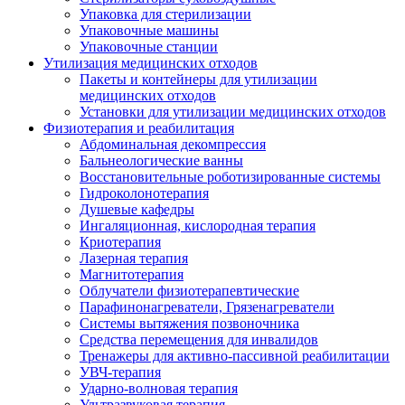
Упаковка для стерилизации
Упаковочные машины
Упаковочные станции
Утилизация медицинских отходов
Пакеты и контейнеры для утилизации
медицинских отходов
Установки для утилизации медицинских отходов
Физиотерапия и реабилитация
Абдоминальная декомпрессия
Бальнеологические ванны
Восстановительные роботизированные системы
Гидроколонотерапия
Душевые кафедры
Ингаляционная, кислородная терапия
Криотерапия
Лазерная терапия
Магнитотерапия
Облучатели физиотерапевтические
Парафинонагреватели, Грязенагреватели
Системы вытяжения позвоночника
Средства перемещения для инвалидов
Тренажеры для активно-пассивной реабилитации
УВЧ-терапия
Ударно-волновая терапия
Ультразвуковая терапия