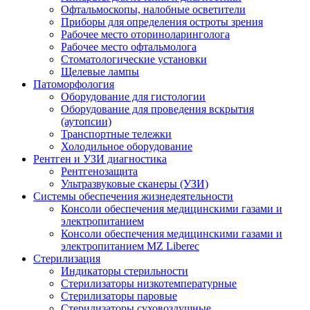
Офтальмоскопы, налобные осветители
Приборы для определения остроты зрения
Рабочее место оториноларинголога
Рабочее место офтальмолога
Стоматологические установки
Щелевые лампы
Патоморфология
Оборудование для гистологии
Оборудование для проведения вскрытия
(аутопсии)
Транспортные тележки
Холодильное оборудование
Рентген и УЗИ диагностика
Рентгенозащита
Ультразвуковые сканеры (УЗИ)
Системы обеспечения жизнедеятельности
Консоли обеспечения медицинскими газами и
электропитанием
Консоли обеспечения медицинскими газами и
электропитанием MZ Liberec
Стерилизация
Индикаторы стерильности
Стерилизаторы низкотемпературные
Стерилизаторы паровые
Стерилизаторы суховоздушные