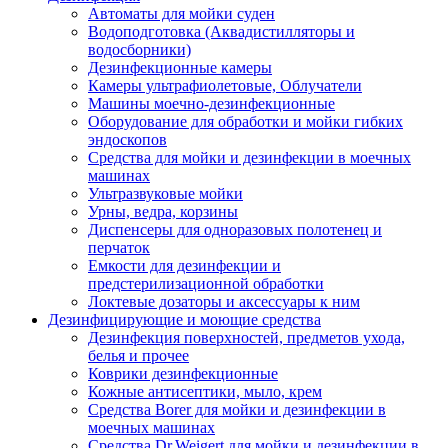
Автоматы для мойки суден
Водоподготовка (Аквадистилляторы и
водосборники)
Дезинфекционные камеры
Камеры ультрафиолетовые, Облучатели
Машины моечно-дезинфекционные
Оборудование для обработки и мойки гибких
эндоскопов
Средства для мойки и дезинфекции в моечных
машинах
Ультразвуковые мойки
Урны, ведра, корзины
Диспенсеры для одноразовых полотенец и
перчаток
Емкости для дезинфекции и
предстерилизационной обработки
Локтевые дозаторы и аксессуары к ним
Дезинфицирующие и моющие средства
Дезинфекция поверхностей, предметов ухода,
белья и прочее
Коврики дезинфекционные
Кожные антисептики, мыло, крем
Средства Borer для мойки и дезинфекции в
моечных машинах
Средства Dr.Weigert для мойки и дезинфекции в