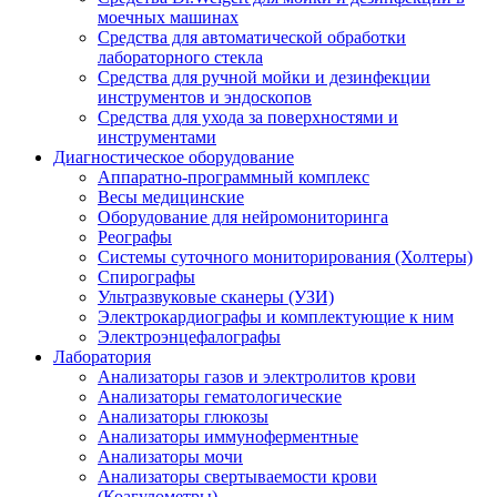
моечных машинах
Средства для автоматической обработки
лабораторного стекла
Средства для ручной мойки и дезинфекции
инструментов и эндоскопов
Средства для ухода за поверхностями и
инструментами
Диагностическое оборудование
Аппаратно-программный комплекс
Весы медицинские
Оборудование для нейромониторинга
Реографы
Системы суточного мониторирования (Холтеры)
Спирографы
Ультразвуковые сканеры (УЗИ)
Электрокардиографы и комплектующие к ним
Электроэнцефалографы
Лаборатория
Анализаторы газов и электролитов крови
Анализаторы гематологические
Анализаторы глюкозы
Анализаторы иммуноферментные
Анализаторы мочи
Анализаторы свертываемости крови
(Коагулометры)