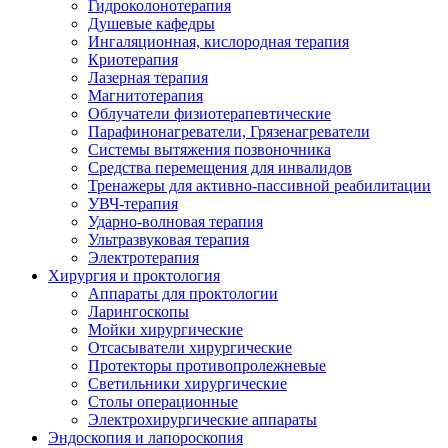
Гидроколонотерапия
Душевые кафедры
Ингаляционная, кислородная терапия
Криотерапия
Лазерная терапия
Магнитотерапия
Облучатели физиотерапевтические
Парафинонагреватели, Грязенагреватели
Системы вытяжения позвоночника
Средства перемещения для инвалидов
Тренажеры для активно-пассивной реабилитации
УВЧ-терапия
Ударно-волновая терапия
Ультразвуковая терапия
Электротерапия
Хирургия и проктология
Аппараты для проктологии
Ларингоскопы
Мойки хирургические
Отсасыватели хирургические
Протекторы противопролежневые
Светильники хирургические
Столы операционные
Электрохирургические аппараты
Эндоскопия и лапороскопия