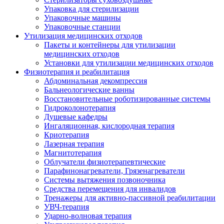
Упаковка для стерилизации
Упаковочные машины
Упаковочные станции
Утилизация медицинских отходов
Пакеты и контейнеры для утилизации
медицинских отходов
Установки для утилизации медицинских отходов
Физиотерапия и реабилитация
Абдоминальная декомпрессия
Бальнеологические ванны
Восстановительные роботизированные системы
Гидроколонотерапия
Душевые кафедры
Ингаляционная, кислородная терапия
Криотерапия
Лазерная терапия
Магнитотерапия
Облучатели физиотерапевтические
Парафинонагреватели, Грязенагреватели
Системы вытяжения позвоночника
Средства перемещения для инвалидов
Тренажеры для активно-пассивной реабилитации
УВЧ-терапия
Ударно-волновая терапия