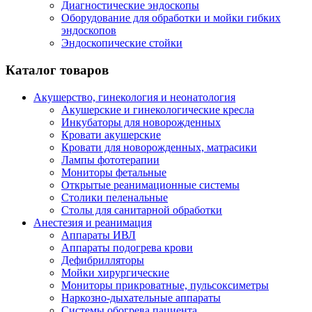
Диагностические эндоскопы
Оборудование для обработки и мойки гибких
эндоскопов
Эндоскопические стойки
Каталог товаров
Акушерство, гинекология и неонатология
Акушерские и гинекологические креслa
Инкубаторы для новорожденных
Кровати акушерские
Кровати для новорожденных, матрасики
Лампы фототерапии
Мониторы фетальные
Открытые реанимационные системы
Столики пеленальные
Столы для санитарной обработки
Анестезия и реанимация
Аппараты ИВЛ
Аппараты подогрева крови
Дефибрилляторы
Мойки хирургические
Мониторы прикроватные, пульсоксиметры
Наркозно-дыхательные аппараты
Системы обогрева пациента