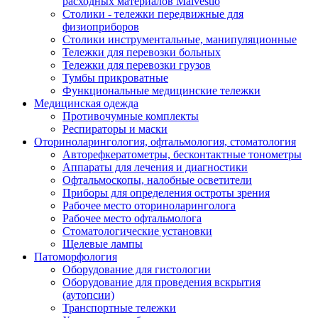
расходных материалов Malvestio
Столики - тележки передвижные для
физиоприборов
Столики инструментальные, манипуляционные
Тележки для перевозки больных
Тележки для перевозки грузов
Тумбы прикроватные
Функциональные медицинские тележки
Медицинская одежда
Противочумные комплекты
Респираторы и маски
Оториноларингология, офтальмология, стоматология
Авторефкератометры, бесконтактные тонометры
Аппараты для лечения и диагностики
Офтальмоскопы, налобные осветители
Приборы для определения остроты зрения
Рабочее место оториноларинголога
Рабочее место офтальмолога
Стоматологические установки
Щелевые лампы
Патоморфология
Оборудование для гистологии
Оборудование для проведения вскрытия
(аутопсии)
Транспортные тележки