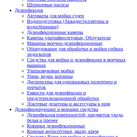
Шприцевые насосы
Дезинфекция
Автоматы для мойки суден
Водоподготовка (Аквадистилляторы и
водосборники)
Дезинфекционные камеры
Камеры ультрафиолетовые, Облучатели
Машины моечно-дезинфекционные
Оборудование для обработки и мойки гибких
эндоскопов
Средства для мойки и дезинфекции в моечных
машинах
Ультразвуковые мойки
Урны, ведра, корзины
Диспенсеры для одноразовых полотенец и
перчаток
Емкости для дезинфекции и
предстерилизационной обработки
Локтевые дозаторы и аксессуары к ним
Дезинфицирующие и моющие средства
Дезинфекция поверхностей, предметов ухода,
белья и прочее
Коврики дезинфекционные
Кожные антисептики, мыло, крем
Средства Borer для мойки и дезинфекции в