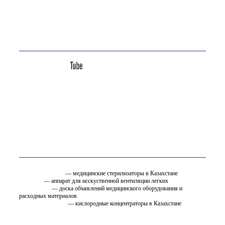
E-mail:
site@ostfarm.kz
Адрес:
Казахстан, Усть-Каменогорск, ул. Астана, 16А
Мы в соц. сетях
Вам так же может быть интересно
стерилизатор.kz
— медицинские стерилизаторы в Казахстане
ИВЛ.KZ
— аппарат для исскуственной вентиляции легких
EMC.ru.net
— доска объявлений медицинского оборудования и
расходных материалов
oxygen.ostfarm.kz
— кислородные концентраторы в Казахстане