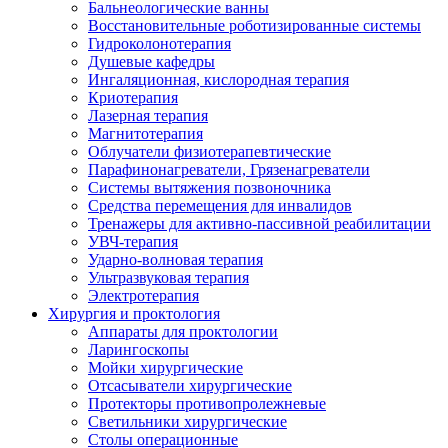
Бальнеологические ванны
Восстановительные роботизированные системы
Гидроколонотерапия
Душевые кафедры
Ингаляционная, кислородная терапия
Криотерапия
Лазерная терапия
Магнитотерапия
Облучатели физиотерапевтические
Парафинонагреватели, Грязенагреватели
Системы вытяжения позвоночника
Средства перемещения для инвалидов
Тренажеры для активно-пассивной реабилитации
УВЧ-терапия
Ударно-волновая терапия
Ультразвуковая терапия
Электротерапия
Хирургия и проктология
Аппараты для проктологии
Ларингоскопы
Мойки хирургические
Отсасыватели хирургические
Протекторы противопролежневые
Светильники хирургические
Столы операционные