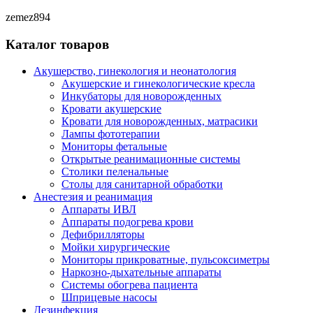
zemez894
Каталог товаров
Акушерство, гинекология и неонатология
Акушерские и гинекологические креслa
Инкубаторы для новорожденных
Кровати акушерские
Кровати для новорожденных, матрасики
Лампы фототерапии
Мониторы фетальные
Открытые реанимационные системы
Столики пеленальные
Столы для санитарной обработки
Анестезия и реанимация
Аппараты ИВЛ
Аппараты подогрева крови
Дефибрилляторы
Мойки хирургические
Мониторы прикроватные, пульсоксиметры
Наркозно-дыхательные аппараты
Системы обогрева пациента
Шприцевые насосы
Дезинфекция