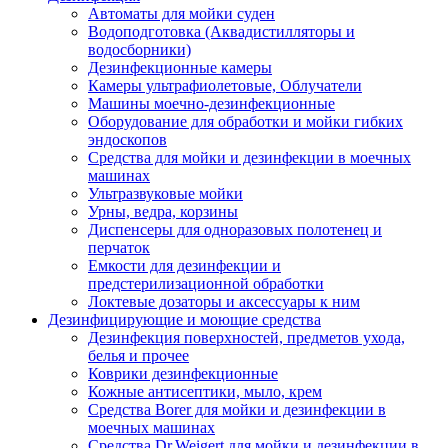
Автоматы для мойки суден
Водоподготовка (Аквадистилляторы и
водосборники)
Дезинфекционные камеры
Камеры ультрафиолетовые, Облучатели
Машины моечно-дезинфекционные
Оборудование для обработки и мойки гибких
эндоскопов
Средства для мойки и дезинфекции в моечных
машинах
Ультразвуковые мойки
Урны, ведра, корзины
Диспенсеры для одноразовых полотенец и
перчаток
Емкости для дезинфекции и
предстерилизационной обработки
Локтевые дозаторы и аксессуары к ним
Дезинфицирующие и моющие средства
Дезинфекция поверхностей, предметов ухода,
белья и прочее
Коврики дезинфекционные
Кожные антисептики, мыло, крем
Средства Borer для мойки и дезинфекции в
моечных машинах
Средства Dr.Weigert для мойки и дезинфекции в