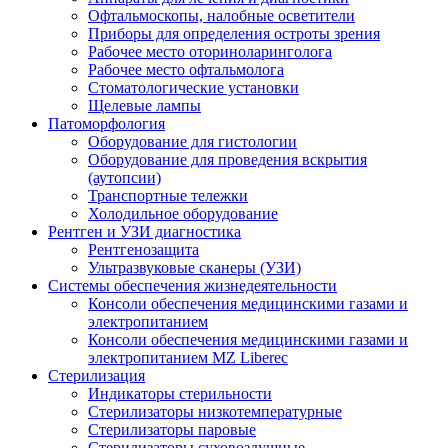
Офтальмоскопы, налобные осветители
Приборы для определения остроты зрения
Рабочее место оториноларинголога
Рабочее место офтальмолога
Стоматологические установки
Щелевые лампы
Патоморфология
Оборудование для гистологии
Оборудование для проведения вскрытия
(аутопсии)
Транспортные тележки
Холодильное оборудование
Рентген и УЗИ диагностика
Рентгенозащита
Ультразвуковые сканеры (УЗИ)
Системы обеспечения жизнедеятельности
Консоли обеспечения медицинскими газами и
электропитанием
Консоли обеспечения медицинскими газами и
электропитанием MZ Liberec
Стерилизация
Индикаторы стерильности
Стерилизаторы низкотемпературные
Стерилизаторы паровые
Стерилизаторы суховоздушные