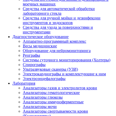
моечных машинах
Средства для автоматической обработки
лабораторного стекла
Средства для ручной мойки и дезинфекции
инструментов и эндоскопов
Средства для ухода за поверхностями и
инструментами
Диагностическое оборудование
Аппаратно-программный комплекс
Весы медицинские
Оборудование для нейромониторинга
Реографы
Системы суточного мониторирования (Холтеры)
Спирографы
Ультразвуковые сканеры (УЗИ)
Электрокардиографы и комплектующие к ним
Электроэнцефалографы
Лаборатория
Анализаторы газов и электролитов крови
Анализаторы гематологические
Анализаторы глюкозы
Анализаторы иммуноферментные
Анализаторы мочи
Анализаторы свертываемости крови
(Коагулометры)