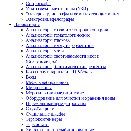
Спирографы
Ультразвуковые сканеры (УЗИ)
Электрокардиографы и комплектующие к ним
Электроэнцефалографы
Лаборатория
Анализаторы газов и электролитов крови
Анализаторы гематологические
Анализаторы глюкозы
Анализаторы иммуноферментные
Анализаторы мочи
Анализаторы свертываемости крови
(Коагулометры)
Анализаторы, биохимические реагенты
Боксы ламинарные и ПЦР-боксы
Весы
Мебель лабораторная
Микроскопы
Морозильники медицинские
Оборудование для очистки и хранения воды
Перемешивающие устройства
Служба крови
Сушильные шкафы
Термоконтейнеры
Термостаты
Холодильники комбинированные