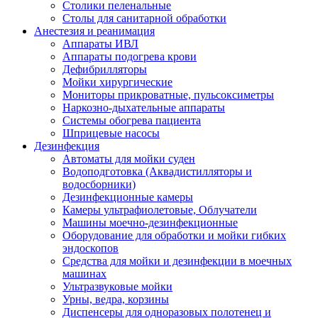
Столики пеленальные
Столы для санитарной обработки
Анестезия и реанимация
Аппараты ИВЛ
Аппараты подогрева крови
Дефибрилляторы
Мойки хирургические
Мониторы прикроватные, пульсоксиметры
Наркозно-дыхательные аппараты
Системы обогрева пациента
Шприцевые насосы
Дезинфекция
Автоматы для мойки суден
Водоподготовка (Аквадистилляторы и
водосборники)
Дезинфекционные камеры
Камеры ультрафиолетовые, Облучатели
Машины моечно-дезинфекционные
Оборудование для обработки и мойки гибких
эндоскопов
Средства для мойки и дезинфекции в моечных
машинах
Ультразвуковые мойки
Урны, ведра, корзины
Диспенсеры для одноразовых полотенец и