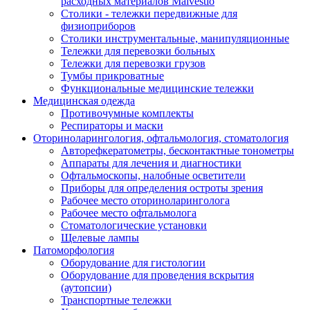
расходных материалов Malvestio
Столики - тележки передвижные для
физиоприборов
Столики инструментальные, манипуляционные
Тележки для перевозки больных
Тележки для перевозки грузов
Тумбы прикроватные
Функциональные медицинские тележки
Медицинская одежда
Противочумные комплекты
Респираторы и маски
Оториноларингология, офтальмология, стоматология
Авторефкератометры, бесконтактные тонометры
Аппараты для лечения и диагностики
Офтальмоскопы, налобные осветители
Приборы для определения остроты зрения
Рабочее место оториноларинголога
Рабочее место офтальмолога
Стоматологические установки
Щелевые лампы
Патоморфология
Оборудование для гистологии
Оборудование для проведения вскрытия
(аутопсии)
Транспортные тележки