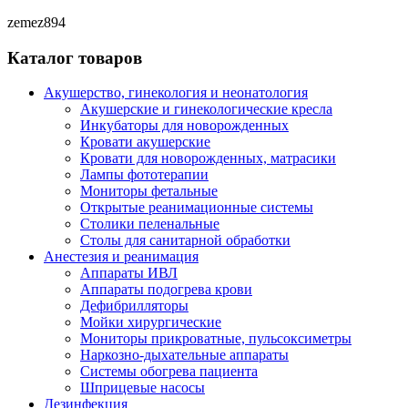
zemez894
Каталог товаров
Акушерство, гинекология и неонатология
Акушерские и гинекологические креслa
Инкубаторы для новорожденных
Кровати акушерские
Кровати для новорожденных, матрасики
Лампы фототерапии
Мониторы фетальные
Открытые реанимационные системы
Столики пеленальные
Столы для санитарной обработки
Анестезия и реанимация
Аппараты ИВЛ
Аппараты подогрева крови
Дефибрилляторы
Мойки хирургические
Мониторы прикроватные, пульсоксиметры
Наркозно-дыхательные аппараты
Системы обогрева пациента
Шприцевые насосы
Дезинфекция