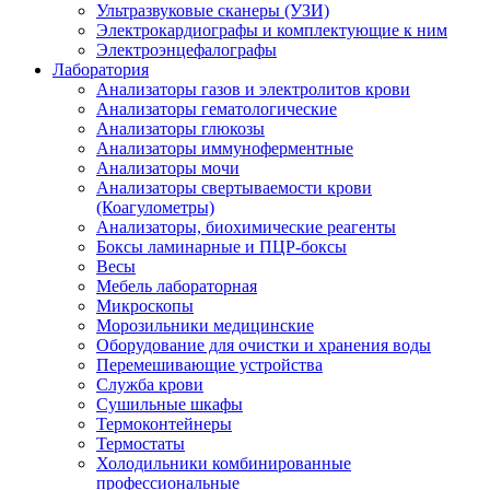
Ультразвуковые сканеры (УЗИ)
Электрокардиографы и комплектующие к ним
Электроэнцефалографы
Лаборатория
Анализаторы газов и электролитов крови
Анализаторы гематологические
Анализаторы глюкозы
Анализаторы иммуноферментные
Анализаторы мочи
Анализаторы свертываемости крови
(Коагулометры)
Анализаторы, биохимические реагенты
Боксы ламинарные и ПЦР-боксы
Весы
Мебель лабораторная
Микроскопы
Морозильники медицинские
Оборудование для очистки и хранения воды
Перемешивающие устройства
Служба крови
Сушильные шкафы
Термоконтейнеры
Термостаты
Холодильники комбинированные
профессиональные