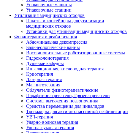
Упаковочные машины
Упаковочные станции
Утилизация медицинских отходов
Пакеты и контейнеры для утилизации
медицинских отходов
Установки для утилизации медицинских отходов
Физиотерапия и реабилитация
Абдоминальная декомпрессия
Бальнеологические ванны
Восстановительные роботизированные системы
Гидроколонотерапия
Душевые кафедры
Ингаляционная, кислородная терапия
Криотерапия
Лазерная терапия
Магнитотерапия
Облучатели физиотерапевтические
Парафинонагреватели, Грязенагреватели
Системы вытяжения позвоночника
Средства перемещения для инвалидов
Тренажеры для активно-пассивной реабилитации
УВЧ-терапия
Ударно-волновая терапия
Ультразвуковая терапия
Электротерапия