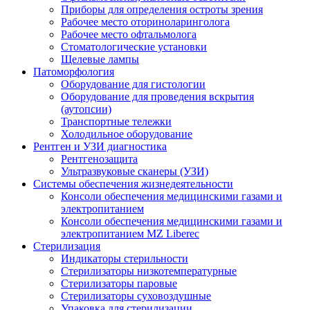
Приборы для определения остроты зрения
Рабочее место оториноларинголога
Рабочее место офтальмолога
Стоматологические установки
Щелевые лампы
Патоморфология
Оборудование для гистологии
Оборудование для проведения вскрытия
(аутопсии)
Транспортные тележки
Холодильное оборудование
Рентген и УЗИ диагностика
Рентгенозащита
Ультразвуковые сканеры (УЗИ)
Системы обеспечения жизнедеятельности
Консоли обеспечения медицинскими газами и
электропитанием
Консоли обеспечения медицинскими газами и
электропитанием MZ Liberec
Стерилизация
Индикаторы стерильности
Стерилизаторы низкотемпературные
Стерилизаторы паровые
Стерилизаторы суховоздушные
Упаковка для стерилизации