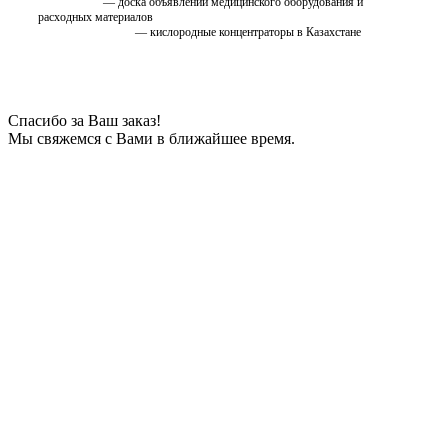
EMC.ru.net
— доска объявлений медицинского оборудования и
расходных материалов
oxygen.ostfarm.kz
— кислородные концентраторы в Казахстане
Спасибо за Ваш заказ!
Мы свяжемся с Вами в ближайшее время.