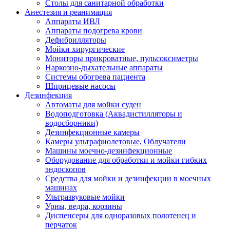
Столы для санитарной обработки
Анестезия и реанимация
Аппараты ИВЛ
Аппараты подогрева крови
Дефибрилляторы
Мойки хирургические
Мониторы прикроватные, пульсоксиметры
Наркозно-дыхательные аппараты
Системы обогрева пациента
Шприцевые насосы
Дезинфекция
Автоматы для мойки суден
Водоподготовка (Аквадистилляторы и
водосборники)
Дезинфекционные камеры
Камеры ультрафиолетовые, Облучатели
Машины моечно-дезинфекционные
Оборудование для обработки и мойки гибких
эндоскопов
Средства для мойки и дезинфекции в моечных
машинах
Ультразвуковые мойки
Урны, ведра, корзины
Диспенсеры для одноразовых полотенец и
перчаток