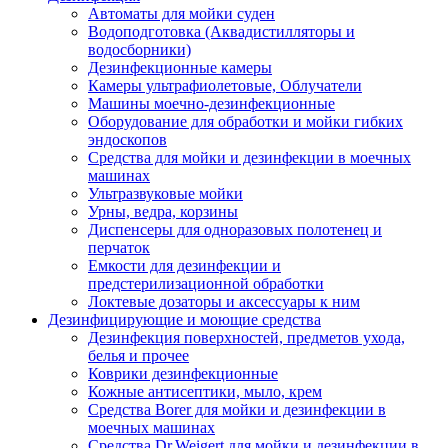
Автоматы для мойки суден
Водоподготовка (Аквадистилляторы и
водосборники)
Дезинфекционные камеры
Камеры ультрафиолетовые, Облучатели
Машины моечно-дезинфекционные
Оборудование для обработки и мойки гибких
эндоскопов
Средства для мойки и дезинфекции в моечных
машинах
Ультразвуковые мойки
Урны, ведра, корзины
Диспенсеры для одноразовых полотенец и
перчаток
Емкости для дезинфекции и
предстерилизационной обработки
Локтевые дозаторы и аксессуары к ним
Дезинфицирующие и моющие средства
Дезинфекция поверхностей, предметов ухода,
белья и прочее
Коврики дезинфекционные
Кожные антисептики, мыло, крем
Средства Borer для мойки и дезинфекции в
моечных машинах
Средства Dr.Weigert для мойки и дезинфекции в