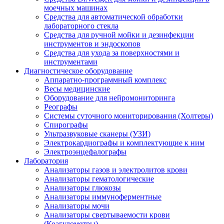
моечных машинах
Средства для автоматической обработки
лабораторного стекла
Средства для ручной мойки и дезинфекции
инструментов и эндоскопов
Средства для ухода за поверхностями и
инструментами
Диагностическое оборудование
Аппаратно-программный комплекс
Весы медицинские
Оборудование для нейромониторинга
Реографы
Системы суточного мониторирования (Холтеры)
Спирографы
Ультразвуковые сканеры (УЗИ)
Электрокардиографы и комплектующие к ним
Электроэнцефалографы
Лаборатория
Анализаторы газов и электролитов крови
Анализаторы гематологические
Анализаторы глюкозы
Анализаторы иммуноферментные
Анализаторы мочи
Анализаторы свертываемости крови
(Коагулометры)