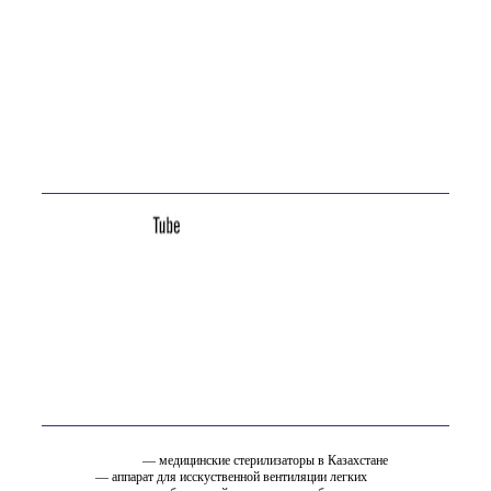
ТОО «ОСТ-ФАРМ» более 20 лет на рынке
Телефон:
+7 (7232) 76-65-81
E-mail:
site@ostfarm.kz
Адрес:
Казахстан, Усть-Каменогорск, ул. Астана, 16А
Мы в соц. сетях
Вам так же может быть интересно
стерилизатор.kz
— медицинские стерилизаторы в Казахстане
ИВЛ.KZ
— аппарат для исскуственной вентиляции легких