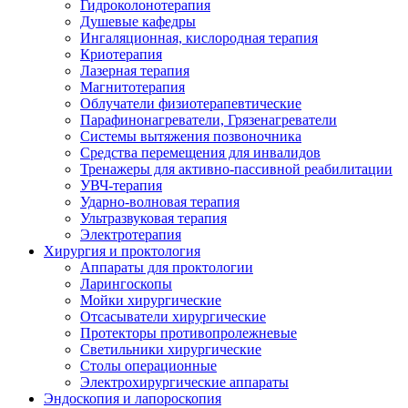
Гидроколонотерапия
Душевые кафедры
Ингаляционная, кислородная терапия
Криотерапия
Лазерная терапия
Магнитотерапия
Облучатели физиотерапевтические
Парафинонагреватели, Грязенагреватели
Системы вытяжения позвоночника
Средства перемещения для инвалидов
Тренажеры для активно-пассивной реабилитации
УВЧ-терапия
Ударно-волновая терапия
Ультразвуковая терапия
Электротерапия
Хирургия и проктология
Аппараты для проктологии
Ларингоскопы
Мойки хирургические
Отсасыватели хирургические
Протекторы противопролежневые
Светильники хирургические
Столы операционные
Электрохирургические аппараты
Эндоскопия и лапороскопия