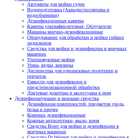
Автоматы для мойки суден
Водоподготовка (Аквадистилляторы и
водосборники)
Дезинфекционные камеры
Камеры ультрафиолетовые, Облучатели
Машины моечно-дезинфекционные
Оборудование для обработки и мойки гибких
эндоскопов
Средства для мойки и дезинфекции в моечных
машинах
Ультразвуковые мойки
Урны, ведра, корзины
Диспенсеры для одноразовых полотенец и
перчаток
Емкости для дезинфекции и
предстерилизационной обработки
Локтевые дозаторы и аксессуары к ним
Дезинфицирующие и моющие средства
Дезинфекция поверхностей, предметов ухода,
белья и прочее
Коврики дезинфекционные
Кожные антисептики, мыло, крем
Средства Borer для мойки и дезинфекции в
моечных машинах
Средства Dr.Weigert для мойки и дезинфекции в