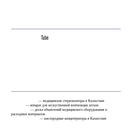
Адрес:
Казахстан, Усть-Каменогорск, ул. Астана, 16А
Мы в соц. сетях
Вам так же может быть интересно
стерилизатор.kz
— медицинские стерилизаторы в Казахстане
ИВЛ.KZ
— аппарат для исскуственной вентиляции легких
EMC.ru.net
— доска объявлений медицинского оборудования и
расходных материалов
oxygen.ostfarm.kz
— кислородные концентраторы в Казахстане