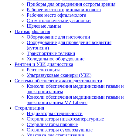
Приборы для определения остроты зрения
Рабочее место оториноларинголога
Рабочее место офтальмолога
Стоматологические установки
Щелевые лампы
Патоморфология
Оборудование для гистологии
Оборудование для проведения вскрытия
(аутопсии)
Транспортные тележки
Холодильное оборудование
Рентген и УЗИ диагностика
Рентгенозащита
Ультразвуковые сканеры (УЗИ)
Системы обеспечения жизнедеятельности
Консоли обеспечения медицинскими газами и
электропитанием
Консоли обеспечения медицинскими газами и
электропитанием MZ Liberec
Стерилизация
Индикаторы стерильности
Стерилизаторы низкотемпературные
Стерилизаторы паровые
Стерилизаторы суховоздушные
Упаковка для стерилизации