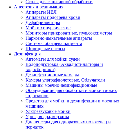
Столы для санитарной обработки
Анестезия и реанимация
Аппараты ИВЛ
Аппараты подогрева крови
Дефибрилляторы
Мойки хирургические
Мониторы прикроватные, пульсоксиметры
Наркозно-дыхательные аппараты
Системы обогрева пациента
Шприцевые насосы
Дезинфекция
Автоматы для мойки суден
Водоподготовка (Аквадистилляторы и
водосборники)
Дезинфекционные камеры
Камеры ультрафиолетовые, Облучатели
Машины моечно-дезинфекционные
Оборудование для обработки и мойки гибких
эндоскопов
Средства для мойки и дезинфекции в моечных
машинах
Ультразвуковые мойки
Урны, ведра, корзины
Диспенсеры для одноразовых полотенец и
перчаток