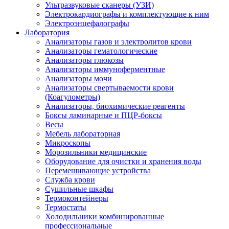
Ультразвуковые сканеры (УЗИ)
Электрокардиографы и комплектующие к ним
Электроэнцефалографы
Лаборатория
Анализаторы газов и электролитов крови
Анализаторы гематологические
Анализаторы глюкозы
Анализаторы иммуноферментные
Анализаторы мочи
Анализаторы свертываемости крови
(Коагулометры)
Анализаторы, биохимические реагенты
Боксы ламинарные и ПЦР-боксы
Весы
Мебель лабораторная
Микроскопы
Морозильники медицинские
Оборудование для очистки и хранения воды
Перемешивающие устройства
Служба крови
Сушильные шкафы
Термоконтейнеры
Термостаты
Холодильники комбинированные
профессиональные