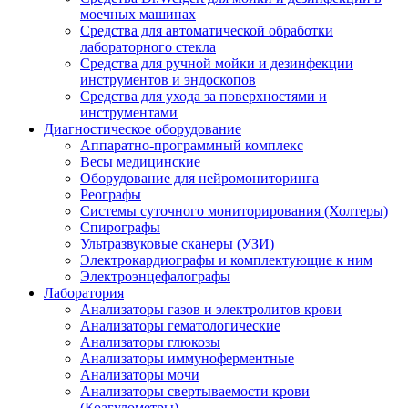
моечных машинах
Средства для автоматической обработки
лабораторного стекла
Средства для ручной мойки и дезинфекции
инструментов и эндоскопов
Средства для ухода за поверхностями и
инструментами
Диагностическое оборудование
Аппаратно-программный комплекс
Весы медицинские
Оборудование для нейромониторинга
Реографы
Системы суточного мониторирования (Холтеры)
Спирографы
Ультразвуковые сканеры (УЗИ)
Электрокардиографы и комплектующие к ним
Электроэнцефалографы
Лаборатория
Анализаторы газов и электролитов крови
Анализаторы гематологические
Анализаторы глюкозы
Анализаторы иммуноферментные
Анализаторы мочи
Анализаторы свертываемости крови
(Коагулометры)