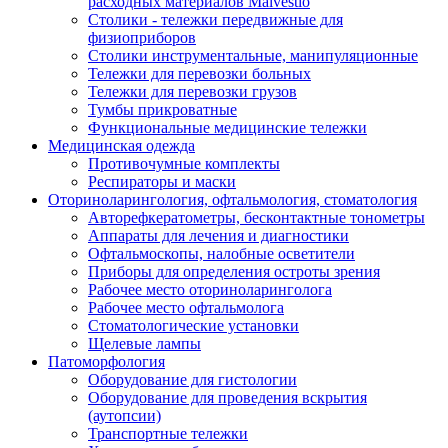
расходных материалов Malvestio
Столики - тележки передвижные для
физиоприборов
Столики инструментальные, манипуляционные
Тележки для перевозки больных
Тележки для перевозки грузов
Тумбы прикроватные
Функциональные медицинские тележки
Медицинская одежда
Противочумные комплекты
Респираторы и маски
Оториноларингология, офтальмология, стоматология
Авторефкератометры, бесконтактные тонометры
Аппараты для лечения и диагностики
Офтальмоскопы, налобные осветители
Приборы для определения остроты зрения
Рабочее место оториноларинголога
Рабочее место офтальмолога
Стоматологические установки
Щелевые лампы
Патоморфология
Оборудование для гистологии
Оборудование для проведения вскрытия
(аутопсии)
Транспортные тележки