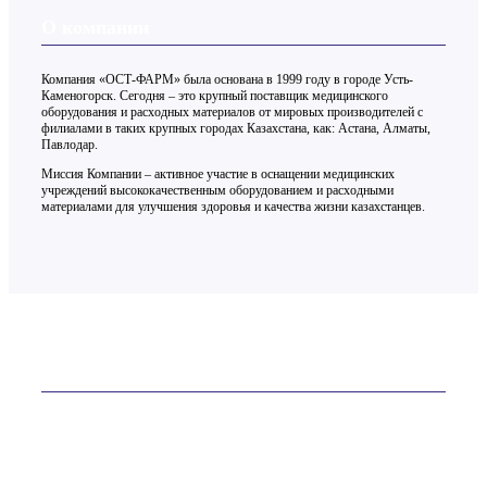
О компании
Компания «ОСТ-ФАРМ» была основана в 1999 году в городе Усть-
Каменогорск. Сегодня – это крупный поставщик медицинского
оборудования и расходных материалов от мировых производителей с
филиалами в таких крупных городах Казахстана, как: Астана, Алматы,
Павлодар.
Миссия Компании – активное участие в оснащении медицинских
учреждений высококачественным оборудованием и расходными
материалами для улучшения здоровья и качества жизни казахстанцев.
Контакты
ТОО «ОСТ-ФАРМ» более 20 лет на рынке
Телефон:
+7 (7232) 76-65-81
E-mail:
site@ostfarm.kz