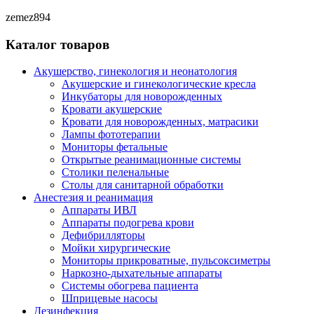
zemez894
Каталог товаров
Акушерство, гинекология и неонатология
Акушерские и гинекологические креслa
Инкубаторы для новорожденных
Кровати акушерские
Кровати для новорожденных, матрасики
Лампы фототерапии
Мониторы фетальные
Открытые реанимационные системы
Столики пеленальные
Столы для санитарной обработки
Анестезия и реанимация
Аппараты ИВЛ
Аппараты подогрева крови
Дефибрилляторы
Мойки хирургические
Мониторы прикроватные, пульсоксиметры
Наркозно-дыхательные аппараты
Системы обогрева пациента
Шприцевые насосы
Дезинфекция