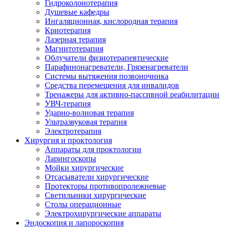
Гидроколонотерапия
Душевые кафедры
Ингаляционная, кислородная терапия
Криотерапия
Лазерная терапия
Магнитотерапия
Облучатели физиотерапевтические
Парафинонагреватели, Грязенагреватели
Системы вытяжения позвоночника
Средства перемещения для инвалидов
Тренажеры для активно-пассивной реабилитации
УВЧ-терапия
Ударно-волновая терапия
Ультразвуковая терапия
Электротерапия
Хирургия и проктология
Аппараты для проктологии
Ларингоскопы
Мойки хирургические
Отсасыватели хирургические
Протекторы противопролежневые
Светильники хирургические
Столы операционные
Электрохирургические аппараты
Эндоскопия и лапороскопия