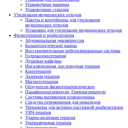
Упаковочные машины
Упаковочные станции
Утилизация медицинских отходов
Пакеты и контейнеры для утилизации
медицинских отходов
Установки для утилизации медицинских отходов
Физиотерапия и реабилитация
Абдоминальная декомпрессия
Бальнеологические ванны
Восстановительные роботизированные системы
Гидроколонотерапия
Душевые кафедры
Ингаляционная, кислородная терапия
Криотерапия
Лазерная терапия
Магнитотерапия
Облучатели физиотерапевтические
Парафинонагреватели, Грязенагреватели
Системы вытяжения позвоночника
Средства перемещения для инвалидов
Тренажеры для активно-пассивной реабилитации
УВЧ-терапия
Ударно-волновая терапия
Ультразвуковая терапия
Электротерапия