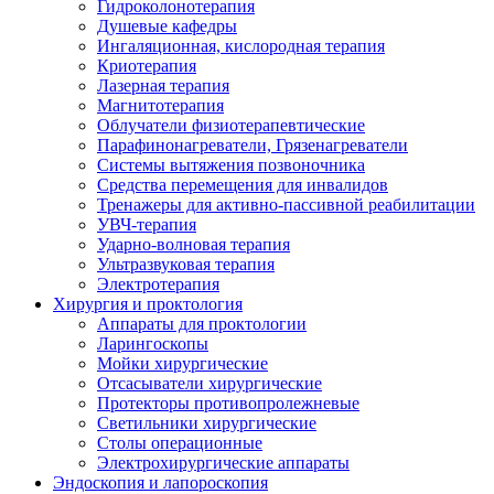
Гидроколонотерапия
Душевые кафедры
Ингаляционная, кислородная терапия
Криотерапия
Лазерная терапия
Магнитотерапия
Облучатели физиотерапевтические
Парафинонагреватели, Грязенагреватели
Системы вытяжения позвоночника
Средства перемещения для инвалидов
Тренажеры для активно-пассивной реабилитации
УВЧ-терапия
Ударно-волновая терапия
Ультразвуковая терапия
Электротерапия
Хирургия и проктология
Аппараты для проктологии
Ларингоскопы
Мойки хирургические
Отсасыватели хирургические
Протекторы противопролежневые
Светильники хирургические
Столы операционные
Электрохирургические аппараты
Эндоскопия и лапороскопия