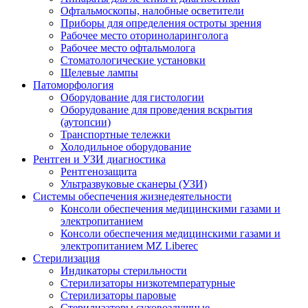
Офтальмоскопы, налобные осветители
Приборы для определения остроты зрения
Рабочее место оториноларинголога
Рабочее место офтальмолога
Стоматологические установки
Щелевые лампы
Патоморфология
Оборудование для гистологии
Оборудование для проведения вскрытия
(аутопсии)
Транспортные тележки
Холодильное оборудование
Рентген и УЗИ диагностика
Рентгенозащита
Ультразвуковые сканеры (УЗИ)
Системы обеспечения жизнедеятельности
Консоли обеспечения медицинскими газами и
электропитанием
Консоли обеспечения медицинскими газами и
электропитанием MZ Liberec
Стерилизация
Индикаторы стерильности
Стерилизаторы низкотемпературные
Стерилизаторы паровые
Стерилизаторы суховоздушные