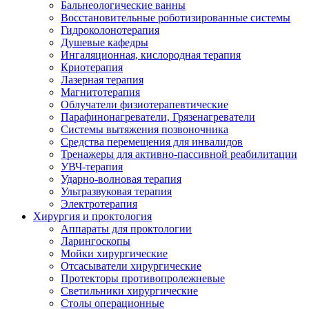
Бальнеологические ванны
Восстановительные роботизированные системы
Гидроколонотерапия
Душевые кафедры
Ингаляционная, кислородная терапия
Криотерапия
Лазерная терапия
Магнитотерапия
Облучатели физиотерапевтические
Парафинонагреватели, Грязенагреватели
Системы вытяжения позвоночника
Средства перемещения для инвалидов
Тренажеры для активно-пассивной реабилитации
УВЧ-терапия
Ударно-волновая терапия
Ультразвуковая терапия
Электротерапия
Хирургия и проктология
Аппараты для проктологии
Ларингоскопы
Мойки хирургические
Отсасыватели хирургические
Протекторы противопролежневые
Светильники хирургические
Столы операционные