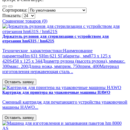
Сортировка:
Показать:
Сравнение товаров (0)
Держатель рулонов для стерилизации с устройством для
отрезания hm631S / hm621S
Технические характеристики:Наименование
параметраHm 631 SHm 621 SГабариты, мм873 x 125 x
420S458 x 125 x 344Диаметр рулона (высота рулона), мммакс.
300макс. 200Длина ножа, ммприм. 750прим. 400Материал
изготовления нержавеющая сталь ..
Оставить заявку
Картридж для принтера на упаковочные машины HAWO
Сменный картридж для печатающего устройства упаковочной
машины HAWO...
Оставить заявку