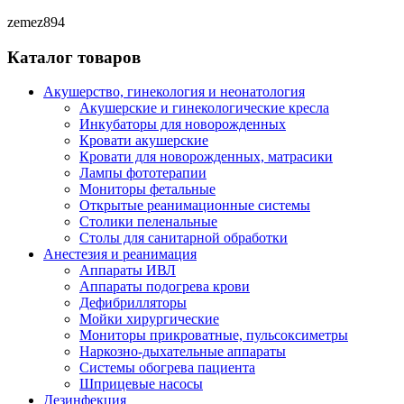
zemez894
Каталог товаров
Акушерство, гинекология и неонатология
Акушерские и гинекологические креслa
Инкубаторы для новорожденных
Кровати акушерские
Кровати для новорожденных, матрасики
Лампы фототерапии
Мониторы фетальные
Открытые реанимационные системы
Столики пеленальные
Столы для санитарной обработки
Анестезия и реанимация
Аппараты ИВЛ
Аппараты подогрева крови
Дефибрилляторы
Мойки хирургические
Мониторы прикроватные, пульсоксиметры
Наркозно-дыхательные аппараты
Системы обогрева пациента
Шприцевые насосы
Дезинфекция