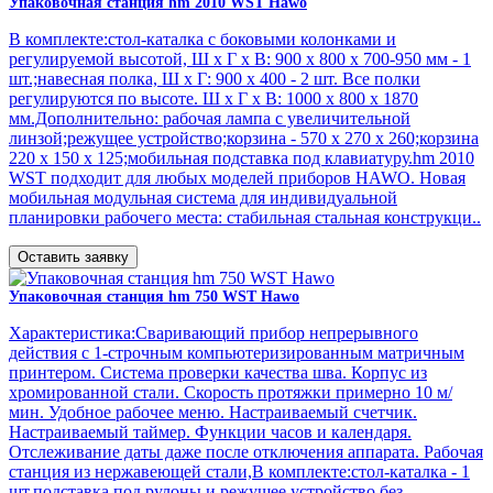
Упаковочная станция hm 2010 WST Hawo
В комплекте:стол-каталка с боковыми колонками и
регулируемой высотой, Ш х Г х В: 900 х 800 х 700-950 мм - 1
шт.;навесная полка, Ш х Г: 900 х 400 - 2 шт. Все полки
регулируются по высоте. Ш х Г х В: 1000 х 800 х 1870
мм.Дополнительно: рабочая лампа с увеличительной
линзой;режущее устройство;корзина - 570 х 270 х 260;корзина
220 х 150 х 125;мобильная подставка под клавиатуру.hm 2010
WST подходит для любых моделей приборов HAWO. Новая
мобильная модульная система для индивидуальной
планировки рабочего места: стабильная стальная конструкци..
Оставить заявку
Упаковочная станция hm 750 WST Hawo
Характеристика:Сваривающий прибор непрерывного
действия с 1-строчным компьютеризированным матричным
принтером. Система проверки качества шва. Корпус из
хромированной стали. Скорость протяжки примерно 10 м/
мин. Удобное рабочее меню. Настраиваемый счетчик.
Настраиваемый таймер. Функции часов и календаря.
Отслеживание даты даже после отключения аппарата. Рабочая
станция из нержавеющей стали,В комплекте:стол-каталка - 1
шт.подставка под рулоны и режущее устройство без