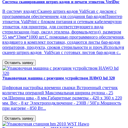
Система сканирования штрих-кодов и печати этикеток VeriDoc
В систему входят:Сканер штрих-кодов ValiScan с диском с
программным обеспечением для создания бар-кодовПринтер
этикеток ValiPrint с блоком питания и сетевым кабелемрулон
этикеток для принтера для соответствующего вида
стерилизации (пар, оксид этилена, формальдегид) размером
55 мм*33мм*1000 шт.С помощью программного обеспечения,
входящего в комплект поставки, создаются листы бар-кодов
операторов, продукта, сроков стерильности и проч.Используя
сканер штрих-кодов ValiScan с готовых листов бар-кодов с..
Оставить заявку
Упаковочная машина с режущим устройством HAWO hd 320
Цифровая настройка времени сварки Встроенный счетчик
количества операций Максимальная ширина рулона - 25
см.Ширина шва - 8 мм.Габаритные размеры - 420 х 360 х 220
мм. Вес - 8 кг Электроподключение - 230В / 50Гц.Мощность
при нагреве - 850 Вт...
Оставить заявку