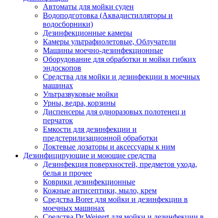
Автоматы для мойки суден
Водоподготовка (Аквадистилляторы и
водосборники)
Дезинфекционные камеры
Камеры ультрафиолетовые, Облучатели
Машины моечно-дезинфекционные
Оборудование для обработки и мойки гибких
эндоскопов
Средства для мойки и дезинфекции в моечных
машинах
Ультразвуковые мойки
Урны, ведра, корзины
Диспенсеры для одноразовых полотенец и
перчаток
Емкости для дезинфекции и
предстерилизационной обработки
Локтевые дозаторы и аксессуары к ним
Дезинфицирующие и моющие средства
Дезинфекция поверхностей, предметов ухода,
белья и прочее
Коврики дезинфекционные
Кожные антисептики, мыло, крем
Средства Borer для мойки и дезинфекции в
моечных машинах
Средства Dr.Weigert для мойки и дезинфекции в