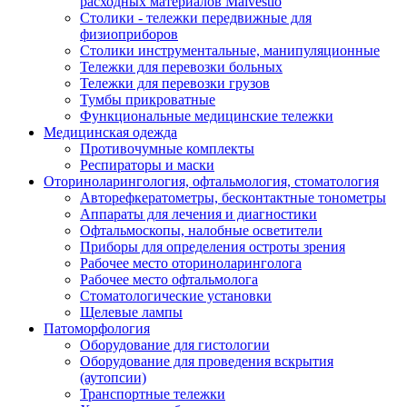
расходных материалов Malvestio
Столики - тележки передвижные для
физиоприборов
Столики инструментальные, манипуляционные
Тележки для перевозки больных
Тележки для перевозки грузов
Тумбы прикроватные
Функциональные медицинские тележки
Медицинская одежда
Противочумные комплекты
Респираторы и маски
Оториноларингология, офтальмология, стоматология
Авторефкератометры, бесконтактные тонометры
Аппараты для лечения и диагностики
Офтальмоскопы, налобные осветители
Приборы для определения остроты зрения
Рабочее место оториноларинголога
Рабочее место офтальмолога
Стоматологические установки
Щелевые лампы
Патоморфология
Оборудование для гистологии
Оборудование для проведения вскрытия
(аутопсии)
Транспортные тележки