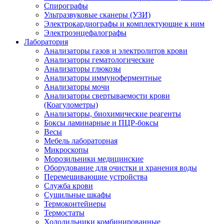
Спирографы
Ультразвуковые сканеры (УЗИ)
Электрокардиографы и комплектующие к ним
Электроэнцефалографы
Лаборатория
Анализаторы газов и электролитов крови
Анализаторы гематологические
Анализаторы глюкозы
Анализаторы иммуноферментные
Анализаторы мочи
Анализаторы свертываемости крови
(Коагулометры)
Анализаторы, биохимические реагенты
Боксы ламинарные и ПЦР-боксы
Весы
Мебель лабораторная
Микроскопы
Морозильники медицинские
Оборудование для очистки и хранения воды
Перемешивающие устройства
Служба крови
Сушильные шкафы
Термоконтейнеры
Термостаты
Холодильники комбинированные