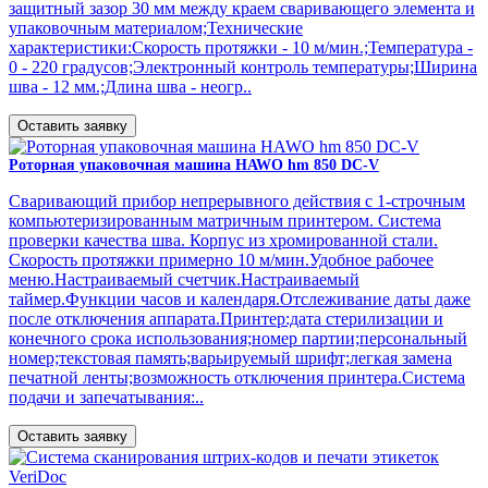
защитный зазор 30 мм между краем сваривающего элемента и
упаковочным материалом;Технические
характеристики:Скорость протяжки - 10 м/мин.;Температура -
0 - 220 градусов;Электронный контроль температуры;Ширина
шва - 12 мм.;Длина шва - неогр..
Оставить заявку
Роторная упаковочная машина HAWO hm 850 DC-V
Сваривающий прибор непрерывного действия с 1-строчным
компьютеризированным матричным принтером. Система
проверки качества шва. Корпус из хромированной стали.
Скорость протяжки примерно 10 м/мин.Удобное рабочее
меню.Настраиваемый счетчик.Настраиваемый
таймер.Функции часов и календаря.Отслеживание даты даже
после отключения аппарата.Принтер:дата стерилизации и
конечного срока использования;номер партии;персональный
номер;текстовая память;варьируемый шрифт;легкая замена
печатной ленты;возможность отключения принтера.Система
подачи и запечатывания:..
Оставить заявку