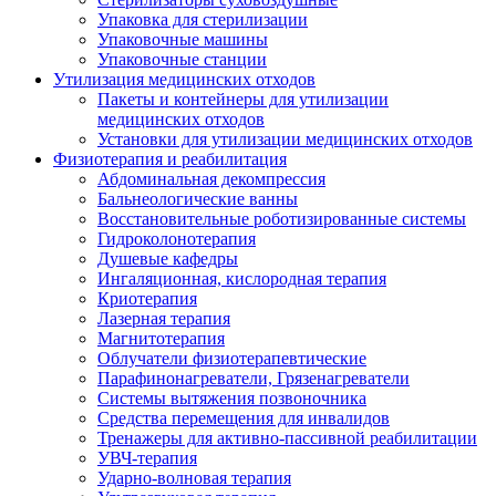
Упаковка для стерилизации
Упаковочные машины
Упаковочные станции
Утилизация медицинских отходов
Пакеты и контейнеры для утилизации
медицинских отходов
Установки для утилизации медицинских отходов
Физиотерапия и реабилитация
Абдоминальная декомпрессия
Бальнеологические ванны
Восстановительные роботизированные системы
Гидроколонотерапия
Душевые кафедры
Ингаляционная, кислородная терапия
Криотерапия
Лазерная терапия
Магнитотерапия
Облучатели физиотерапевтические
Парафинонагреватели, Грязенагреватели
Системы вытяжения позвоночника
Средства перемещения для инвалидов
Тренажеры для активно-пассивной реабилитации
УВЧ-терапия
Ударно-волновая терапия