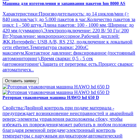
Машина для изготовления и запаивания пакетов hm 8000 AS
Характеристики:Производительность: до 14 циклов/мин (>
840 циклов/час); до 5.000 пакетов в час.Количество пакетов за
цикл: 1 - 500 штук.Длина пакетов: 100 - 1000 мм.;Ширина: до
420 мм (суммарно).Электроподключение: 220 В/ 50 Гц/ 200
Вт;Управление: микропроцессорное.Рабочий дисплей:
ЖК.Интерфейс: USB A/B, RS 232, подключение к локальной
сети ethernet.Температура сварки: 200оС
максимум.Контактное давление: фиксированное (постоянный
автомониторинг).Время сварки: 0,5 - 5 сек
(автомониторинг).Защита от перегрева: есть.Процесс сварки:
автоматическ..
Оставить заявку
Роторная упаковочная машина HAWO hd 650 D
Свойства:Двойной контроль при подаче материала -
предупреждает возникновение неисправностей и аварийный
реверс;элементы управления расположены сбоку, чтобы
избежать их повреждения;может работать в любом положении
благодаря ременной передаче;электронный контроль
температуры с наружным индикатором;автоматический