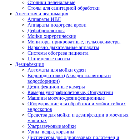
Столики пеленальные
Столы для санитарной обработки
Анестезия и реанимация
Аппараты ИВЛ
Аппараты подогрева крови
Дефибрилляторы
Мойки хирургические
Мониторы прикроватные, пульсоксиметры
Наркозно-дыхательные аппараты
Системы обогрева пациента
Шприцевые насосы
Дезинфекция
Автоматы для мойки суден
Водоподготовка (Аквадистилляторы и
водосборники)
Дезинфекционные камеры
Камеры ультрафиолетовые, Облучатели
Машины моечно-дезинфекционные
Оборудование для обработки и мойки гибких
эндоскопов
Средства для мойки и дезинфекции в моечных
машинах
Ультразвуковые мойки
Урны, ведра, корзины
Диспенсеры для одноразовых полотенец и