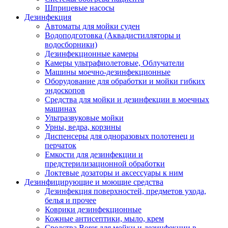
Шприцевые насосы
Дезинфекция
Автоматы для мойки суден
Водоподготовка (Аквадистилляторы и
водосборники)
Дезинфекционные камеры
Камеры ультрафиолетовые, Облучатели
Машины моечно-дезинфекционные
Оборудование для обработки и мойки гибких
эндоскопов
Средства для мойки и дезинфекции в моечных
машинах
Ультразвуковые мойки
Урны, ведра, корзины
Диспенсеры для одноразовых полотенец и
перчаток
Емкости для дезинфекции и
предстерилизационной обработки
Локтевые дозаторы и аксессуары к ним
Дезинфицирующие и моющие средства
Дезинфекция поверхностей, предметов ухода,
белья и прочее
Коврики дезинфекционные
Кожные антисептики, мыло, крем
Средства Borer для мойки и дезинфекции в