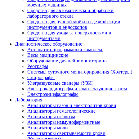
моечных машинах
Средства для автоматической обработки
лабораторного стекла
Средства для ручной мойки и дезинфекции
инструментов и эндоскопов
Средства для ухода за поверхностями и
инструментами
Диагностическое оборудование
Аппаратно-программный комплекс
Весы медицинские
Оборудование для нейромониторинга
Реографы
Системы суточного мониторирования (Холтеры)
Спирографы
Ультразвуковые сканеры (УЗИ)
Электрокардиографы и комплектующие к ним
Электроэнцефалографы
Лаборатория
Анализаторы газов и электролитов крови
Анализаторы гематологические
Анализаторы глюкозы
Анализаторы иммуноферментные
Анализаторы мочи
Анализаторы свертываемости крови
(Коагулометры)