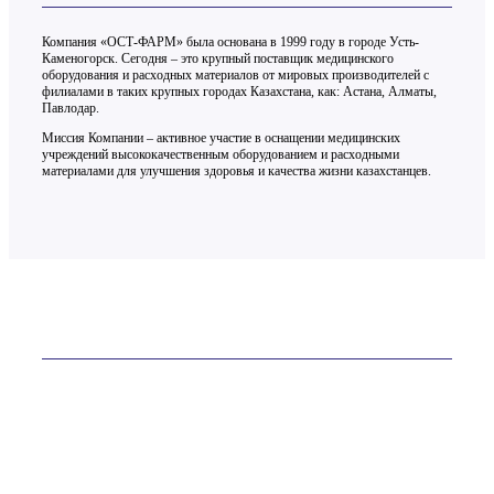
Компания «ОСТ-ФАРМ» была основана в 1999 году в городе Усть-
Каменогорск. Сегодня – это крупный поставщик медицинского
оборудования и расходных материалов от мировых производителей с
филиалами в таких крупных городах Казахстана, как: Астана, Алматы,
Павлодар.
Миссия Компании – активное участие в оснащении медицинских
учреждений высококачественным оборудованием и расходными
материалами для улучшения здоровья и качества жизни казахстанцев.
Контакты
ТОО «ОСТ-ФАРМ» более 20 лет на рынке
Телефон:
+7 (7232) 76-65-81
E-mail:
site@ostfarm.kz
Адрес:
Казахстан, Усть-Каменогорск, ул. Астана, 16А