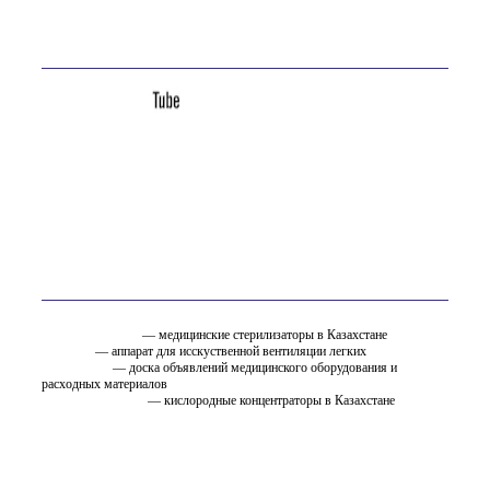
Мы в соц. сетях
Вам так же может быть интересно
стерилизатор.kz
— медицинские стерилизаторы в Казахстане
ИВЛ.KZ
— аппарат для исскуственной вентиляции легких
EMC.ru.net
— доска объявлений медицинского оборудования и
расходных материалов
oxygen.ostfarm.kz
— кислородные концентраторы в Казахстане