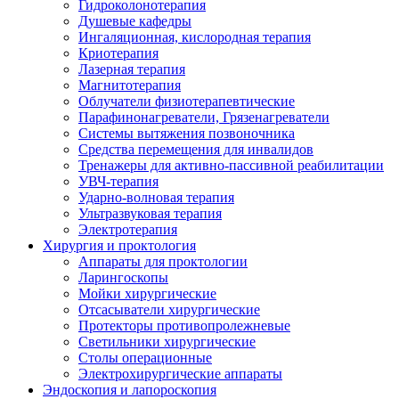
Гидроколонотерапия
Душевые кафедры
Ингаляционная, кислородная терапия
Криотерапия
Лазерная терапия
Магнитотерапия
Облучатели физиотерапевтические
Парафинонагреватели, Грязенагреватели
Системы вытяжения позвоночника
Средства перемещения для инвалидов
Тренажеры для активно-пассивной реабилитации
УВЧ-терапия
Ударно-волновая терапия
Ультразвуковая терапия
Электротерапия
Хирургия и проктология
Аппараты для проктологии
Ларингоскопы
Мойки хирургические
Отсасыватели хирургические
Протекторы противопролежневые
Светильники хирургические
Столы операционные
Электрохирургические аппараты
Эндоскопия и лапороскопия