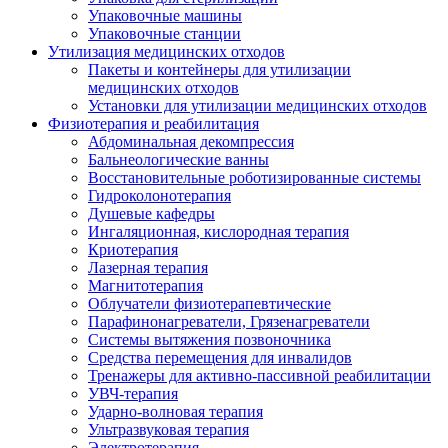
Упаковочные машины
Упаковочные станции
Утилизация медицинских отходов
Пакеты и контейнеры для утилизации
медицинских отходов
Установки для утилизации медицинских отходов
Физиотерапия и реабилитация
Абдоминальная декомпрессия
Бальнеологические ванны
Восстановительные роботизированные системы
Гидроколонотерапия
Душевые кафедры
Ингаляционная, кислородная терапия
Криотерапия
Лазерная терапия
Магнитотерапия
Облучатели физиотерапевтические
Парафинонагреватели, Грязенагреватели
Системы вытяжения позвоночника
Средства перемещения для инвалидов
Тренажеры для активно-пассивной реабилитации
УВЧ-терапия
Ударно-волновая терапия
Ультразвуковая терапия
Электротерапия