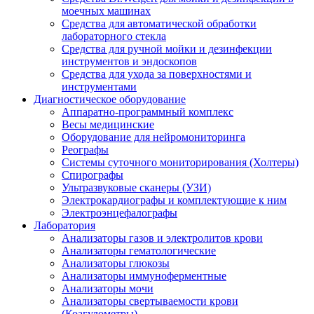
моечных машинах
Средства для автоматической обработки
лабораторного стекла
Средства для ручной мойки и дезинфекции
инструментов и эндоскопов
Средства для ухода за поверхностями и
инструментами
Диагностическое оборудование
Аппаратно-программный комплекс
Весы медицинские
Оборудование для нейромониторинга
Реографы
Системы суточного мониторирования (Холтеры)
Спирографы
Ультразвуковые сканеры (УЗИ)
Электрокардиографы и комплектующие к ним
Электроэнцефалографы
Лаборатория
Анализаторы газов и электролитов крови
Анализаторы гематологические
Анализаторы глюкозы
Анализаторы иммуноферментные
Анализаторы мочи
Анализаторы свертываемости крови
(Коагулометры)