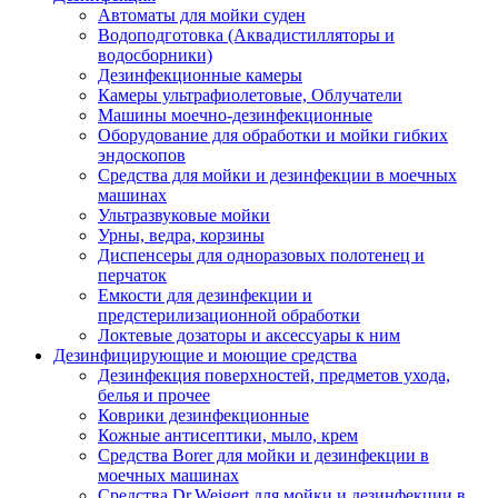
Автоматы для мойки суден
Водоподготовка (Аквадистилляторы и
водосборники)
Дезинфекционные камеры
Камеры ультрафиолетовые, Облучатели
Машины моечно-дезинфекционные
Оборудование для обработки и мойки гибких
эндоскопов
Средства для мойки и дезинфекции в моечных
машинах
Ультразвуковые мойки
Урны, ведра, корзины
Диспенсеры для одноразовых полотенец и
перчаток
Емкости для дезинфекции и
предстерилизационной обработки
Локтевые дозаторы и аксессуары к ним
Дезинфицирующие и моющие средства
Дезинфекция поверхностей, предметов ухода,
белья и прочее
Коврики дезинфекционные
Кожные антисептики, мыло, крем
Средства Borer для мойки и дезинфекции в
моечных машинах
Средства Dr.Weigert для мойки и дезинфекции в