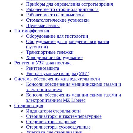
Приборы для определения остроты зрения
Рабочее место оториноларинголога
Рабочее место офтальмолога
Стоматологические установки
Щелевые лампы
Патоморфология
Оборудование для гистологии
Оборудование для проведения вскрытия
(аутопсии)
Транспортные тележки
Холодильное оборудование
Рентген и УЗИ диагностика
Рентгенозащита
Ультразвуковые сканеры (УЗИ)
Системы обеспечения жизнедеятельности
Консоли обеспечения медицинскими газами и
электропитанием
Консоли обеспечения медицинскими газами и
электропитанием MZ Liberec
Стерилизация
Индикаторы стерильности
Стерилизаторы низкотемпературные
Стерилизаторы паровые
Стерилизаторы суховоздушные
Упаковка для стерилизации