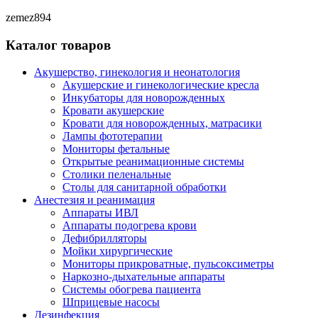
zemez894
Каталог товаров
Акушерство, гинекология и неонатология
Акушерские и гинекологические креслa
Инкубаторы для новорожденных
Кровати акушерские
Кровати для новорожденных, матрасики
Лампы фототерапии
Мониторы фетальные
Открытые реанимационные системы
Столики пеленальные
Столы для санитарной обработки
Анестезия и реанимация
Аппараты ИВЛ
Аппараты подогрева крови
Дефибрилляторы
Мойки хирургические
Мониторы прикроватные, пульсоксиметры
Наркозно-дыхательные аппараты
Системы обогрева пациента
Шприцевые насосы
Дезинфекция