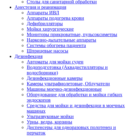
Столы для санитарной обработки
Анестезия и реанимация
Аппараты ИВЛ
Аппараты подогрева крови
Дефибрилляторы
Мойки хирургические
Мониторы прикроватные, пульсоксиметры
Наркозно-дыхательные аппараты
Системы обогрева пациента
Шприцевые насосы
Дезинфекция
Автоматы для мойки суден
Водоподготовка (Аквадистилляторы и
водосборники)
Дезинфекционные камеры
Камеры ультрафиолетовые, Облучатели
Машины моечно-дезинфекционные
Оборудование для обработки и мойки гибких
эндоскопов
Средства для мойки и дезинфекции в моечных
машинах
Ультразвуковые мойки
Урны, ведра, корзины
Диспенсеры для одноразовых полотенец и
перчаток