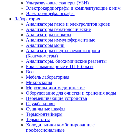
Ультразвуковые сканеры (УЗИ)
Электрокардиографы и комплектующие к ним
Электроэнцефалографы
Лаборатория
Анализаторы газов и электролитов крови
Анализаторы гематологические
Анализаторы глюкозы
Анализаторы иммуноферментные
Анализаторы мочи
Анализаторы свертываемости крови
(Коагулометры)
Анализаторы, биохимические реагенты
Боксы ламинарные и ПЦР-боксы
Весы
Мебель лабораторная
Микроскопы
Морозильники медицинские
Оборудование для очистки и хранения воды
Перемешивающие устройства
Служба крови
Сушильные шкафы
Термоконтейнеры
Термостаты
Холодильники комбинированные
профессиональные