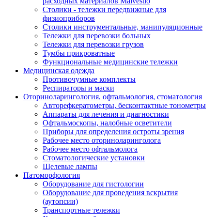
расходных материалов Malvestio
Столики - тележки передвижные для
физиоприборов
Столики инструментальные, манипуляционные
Тележки для перевозки больных
Тележки для перевозки грузов
Тумбы прикроватные
Функциональные медицинские тележки
Медицинская одежда
Противочумные комплекты
Респираторы и маски
Оториноларингология, офтальмология, стоматология
Авторефкератометры, бесконтактные тонометры
Аппараты для лечения и диагностики
Офтальмоскопы, налобные осветители
Приборы для определения остроты зрения
Рабочее место оториноларинголога
Рабочее место офтальмолога
Стоматологические установки
Щелевые лампы
Патоморфология
Оборудование для гистологии
Оборудование для проведения вскрытия
(аутопсии)
Транспортные тележки