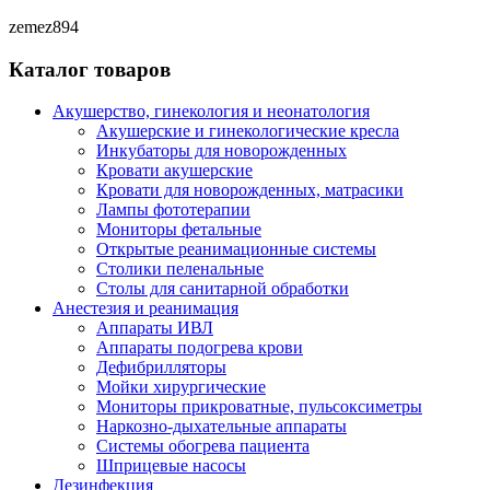
zemez894
Каталог товаров
Акушерство, гинекология и неонатология
Акушерские и гинекологические креслa
Инкубаторы для новорожденных
Кровати акушерские
Кровати для новорожденных, матрасики
Лампы фототерапии
Мониторы фетальные
Открытые реанимационные системы
Столики пеленальные
Столы для санитарной обработки
Анестезия и реанимация
Аппараты ИВЛ
Аппараты подогрева крови
Дефибрилляторы
Мойки хирургические
Мониторы прикроватные, пульсоксиметры
Наркозно-дыхательные аппараты
Системы обогрева пациента
Шприцевые насосы
Дезинфекция