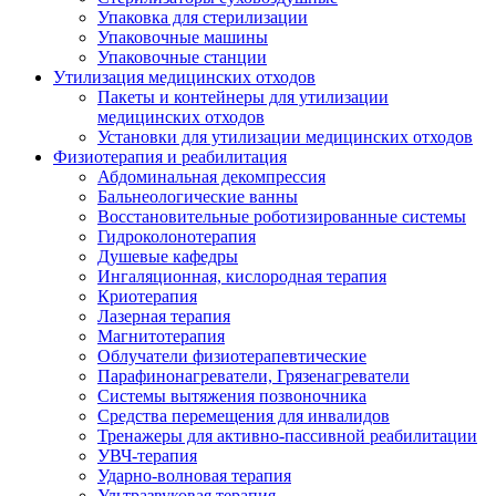
Упаковка для стерилизации
Упаковочные машины
Упаковочные станции
Утилизация медицинских отходов
Пакеты и контейнеры для утилизации
медицинских отходов
Установки для утилизации медицинских отходов
Физиотерапия и реабилитация
Абдоминальная декомпрессия
Бальнеологические ванны
Восстановительные роботизированные системы
Гидроколонотерапия
Душевые кафедры
Ингаляционная, кислородная терапия
Криотерапия
Лазерная терапия
Магнитотерапия
Облучатели физиотерапевтические
Парафинонагреватели, Грязенагреватели
Системы вытяжения позвоночника
Средства перемещения для инвалидов
Тренажеры для активно-пассивной реабилитации
УВЧ-терапия
Ударно-волновая терапия
Ультразвуковая терапия