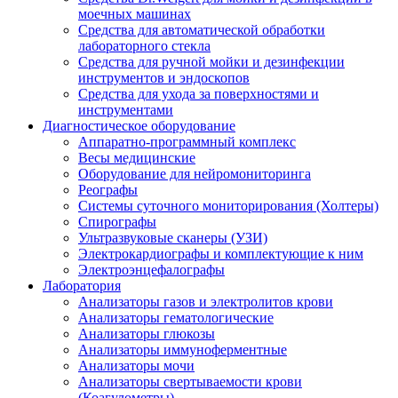
моечных машинах
Средства для автоматической обработки
лабораторного стекла
Средства для ручной мойки и дезинфекции
инструментов и эндоскопов
Средства для ухода за поверхностями и
инструментами
Диагностическое оборудование
Аппаратно-программный комплекс
Весы медицинские
Оборудование для нейромониторинга
Реографы
Системы суточного мониторирования (Холтеры)
Спирографы
Ультразвуковые сканеры (УЗИ)
Электрокардиографы и комплектующие к ним
Электроэнцефалографы
Лаборатория
Анализаторы газов и электролитов крови
Анализаторы гематологические
Анализаторы глюкозы
Анализаторы иммуноферментные
Анализаторы мочи
Анализаторы свертываемости крови
(Коагулометры)