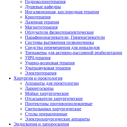
Гидроколонотерапия
Душевые кафедры
Ингаляционная, кислородная терапия
Криотерапия
Лазерная терапия
Магнитотерапия
Облучатели физиотерапевтические
Парафинонагреватели, Грязенагреватели
Системы вытяжения позвоночника
Средства перемещения для инвалидов
Тренажеры для активно-пассивной реабилитации
УВЧ-терапия
Ударно-волновая терапия
Ультразвуковая терапия
Электротерапия
Хирургия и проктология
Аппараты для проктологии
Ларингоскопы
Мойки хирургические
Отсасыватели хирургические
Протекторы противопролежневые
Светильники хирургические
Столы операционные
Электрохирургические аппараты
Эндоскопия и лапороскопия