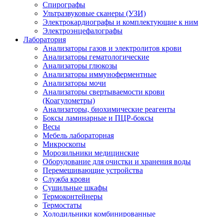
Спирографы
Ультразвуковые сканеры (УЗИ)
Электрокардиографы и комплектующие к ним
Электроэнцефалографы
Лаборатория
Анализаторы газов и электролитов крови
Анализаторы гематологические
Анализаторы глюкозы
Анализаторы иммуноферментные
Анализаторы мочи
Анализаторы свертываемости крови
(Коагулометры)
Анализаторы, биохимические реагенты
Боксы ламинарные и ПЦР-боксы
Весы
Мебель лабораторная
Микроскопы
Морозильники медицинские
Оборудование для очистки и хранения воды
Перемешивающие устройства
Служба крови
Сушильные шкафы
Термоконтейнеры
Термостаты
Холодильники комбинированные