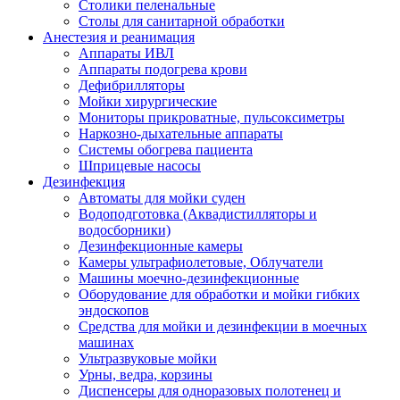
Столики пеленальные
Столы для санитарной обработки
Анестезия и реанимация
Аппараты ИВЛ
Аппараты подогрева крови
Дефибрилляторы
Мойки хирургические
Мониторы прикроватные, пульсоксиметры
Наркозно-дыхательные аппараты
Системы обогрева пациента
Шприцевые насосы
Дезинфекция
Автоматы для мойки суден
Водоподготовка (Аквадистилляторы и
водосборники)
Дезинфекционные камеры
Камеры ультрафиолетовые, Облучатели
Машины моечно-дезинфекционные
Оборудование для обработки и мойки гибких
эндоскопов
Средства для мойки и дезинфекции в моечных
машинах
Ультразвуковые мойки
Урны, ведра, корзины
Диспенсеры для одноразовых полотенец и