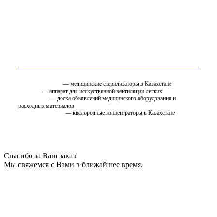
Вам так же может быть интересно
стерилизатор.kz
— медицинские стерилизаторы в Казахстане
ИВЛ.KZ
— аппарат для исскуственной вентиляции легких
EMC.ru.net
— доска объявлений медицинского оборудования и
расходных материалов
oxygen.ostfarm.kz
— кислородные концентраторы в Казахстане
Спасибо за Ваш заказ!
Мы свяжемся с Вами в ближайшее время.