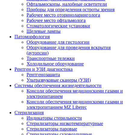
Офтальмоскопы, налобные осветители
Приборы для определения остроты зрения
Рабочее место оториноларинголога
Рабочее место офтальмолога
Стоматологические установки
Щелевые лампы
Патоморфология
Оборудование для гистологии
Оборудование для проведения вскрытия
(аутопсии)
Транспортные тележки
Холодильное оборудование
Рентген и УЗИ диагностика
Рентгенозащита
Ультразвуковые сканеры (УЗИ)
Системы обеспечения жизнедеятельности
Консоли обеспечения медицинскими газами и
электропитанием
Консоли обеспечения медицинскими газами и
электропитанием MZ Liberec
Стерилизация
Индикаторы стерильности
Стерилизаторы низкотемпературные
Стерилизаторы паровые
Стерилизаторы суховоздушные