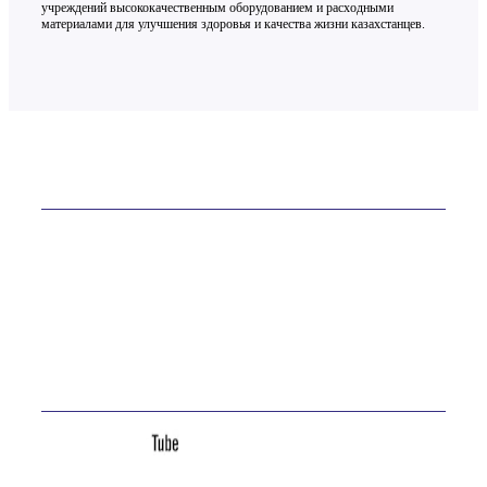
учреждений высококачественным оборудованием и расходными
материалами для улучшения здоровья и качества жизни казахстанцев.
Контакты
ТОО «ОСТ-ФАРМ» более 20 лет на рынке
Телефон:
+7 (7232) 76-65-81
E-mail:
site@ostfarm.kz
Адрес:
Казахстан, Усть-Каменогорск, ул. Астана, 16А
Мы в соц. сетях