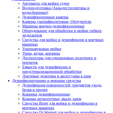
Автоматы для мойки суден
Водоподготовка (Аквадистилляторы и
водосборники)
Дезинфекционные камеры
Камеры ультрафиолетовые, Облучатели
Машины моечно-дезинфекционные
Оборудование для обработки и мойки гибких
эндоскопов
Средства для мойки и дезинфекции в моечных
машинах
Ультразвуковые мойки
Урны, ведра, корзины
Диспенсеры для одноразовых полотенец и
перчаток
Емкости для дезинфекции и
предстерилизационной обработки
Локтевые дозаторы и аксессуары к ним
Дезинфицирующие и моющие средства
Дезинфекция поверхностей, предметов ухода,
белья и прочее
Коврики дезинфекционные
Кожные антисептики, мыло, крем
Средства Borer для мойки и дезинфекции в
моечных машинах
Средства Dr.Weigert для мойки и дезинфекции в