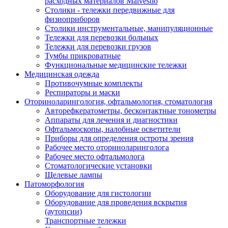
расходных материалов Malvestio
Столики - тележки передвижные для
физиоприборов
Столики инструментальные, манипуляционные
Тележки для перевозки больных
Тележки для перевозки грузов
Тумбы прикроватные
Функциональные медицинские тележки
Медицинская одежда
Противочумные комплекты
Респираторы и маски
Оториноларингология, офтальмология, стоматология
Авторефкератометры, бесконтактные тонометры
Аппараты для лечения и диагностики
Офтальмоскопы, налобные осветители
Приборы для определения остроты зрения
Рабочее место оториноларинголога
Рабочее место офтальмолога
Стоматологические установки
Щелевые лампы
Патоморфология
Оборудование для гистологии
Оборудование для проведения вскрытия
(аутопсии)
Транспортные тележки