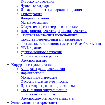
Гидроколонотерапия
Душевые кафедры
Ингаляционная, кислородная терапия
Криотерапия
Лазерная терапия
Магнитотерапия
Облучатели физиотерапевтические
Парафинонагреватели, Грязенагреватели
Системы вытяжения позвоночника
Средства перемещения для инвалидов
Тренажеры для активно-пассивной реабилитации
УВЧ-терапия
Ударно-волновая терапия
Ультразвуковая терапия
Электротерапия
Хирургия и проктология
Аппараты для проктологии
Ларингоскопы
Мойки хирургические
Отсасыватели хирургические
Протекторы противопролежневые
Светильники хирургические
Столы операционные
Электрохирургические аппараты
Эндоскопия и лапороскопия