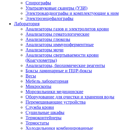
Спирографы
Ультразвуковые сканеры (УЗИ)
Электрокардиографы и комплектующие к ним
Электроэнцефалографы
Лаборатория
Анализаторы газов и электролитов крови
Анализаторы гематологические
Анализаторы глюкозы
Анализаторы иммуноферментные
Анализаторы мочи
Анализаторы свертываемости крови
(Коагулометры)
Анализаторы, биохимические реагенты
Боксы ламинарные и ПЦР-боксы
Весы
Мебель лабораторная
Микроскопы
Морозильники медицинские
Оборудование для очистки и хранения воды
Перемешивающие устройства
Служба крови
Сушильные шкафы
Термоконтейнеры
Термостаты
Холодильники комбинированные