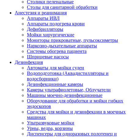
Столики пеленальные
Столы для санитарной обработки
Анестезия и реанимация
Аппараты ИВЛ
Аппараты подогрева крови
Дефибрилляторы
Мойки хирургические
Мониторы прикроватные, пульсоксиметры
Наркозно-дыхательные аппараты
Системы обогрева пациента
Шприцевые насосы
Дезинфекция
Автоматы для мойки суден
Водоподготовка (Аквадистилляторы и
водосборники)
Дезинфекционные камеры
Камеры ультрафиолетовые, Облучатели
Машины моечно-дезинфекционные
Оборудование для обработки и мойки гибких
эндоскопов
Средства для мойки и дезинфекции в моечных
машинах
Ультразвуковые мойки
Урны, ведра, корзины
Диспенсеры для одноразовых полотенец и