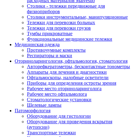
расходных материалов Malvestio
Столики - тележки передвижные для
физиоприборов
Столики инструментальные, манипуляционные
Тележки для перевозки больных
Тележки для перевозки грузов
Тумбы прикроватные
Функциональные медицинские тележки
Медицинская одежда
Противочумные комплекты
Респираторы и маски
Оториноларингология, офтальмология, стоматология
Авторефкератометры, бесконтактные тонометры
Аппараты для лечения и диагностики
Офтальмоскопы, налобные осветители
Приборы для определения остроты зрения
Рабочее место оториноларинголога
Рабочее место офтальмолога
Стоматологические установки
Щелевые лампы
Патоморфология
Оборудование для гистологии
Оборудование для проведения вскрытия
(аутопсии)
Транспортные тележки