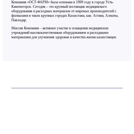
Компания «ОСТ-ФАРМ» была основана в 1999 году в городе Усть-
Каменогорск. Сегодня – это крупный поставщик медицинского
оборудования и расходных материалов от мировых производителей с
филиалами в таких крупных городах Казахстана, как: Астана, Алматы,
Павлодар.
Миссия Компании – активное участие в оснащении медицинских
учреждений высококачественным оборудованием и расходными
материалами для улучшения здоровья и качества жизни казахстанцев.
Контакты
ТОО «ОСТ-ФАРМ» более 20 лет на рынке
Телефон:
+7 (7232) 76-65-81
E-mail:
site@ostfarm.kz
Адрес:
Казахстан, Усть-Каменогорск, ул. Астана, 16А