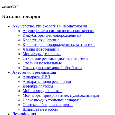
zemez894
Каталог товаров
Акушерство, гинекология и неонатология
Акушерские и гинекологические креслa
Инкубаторы для новорожденных
Кровати акушерские
Кровати для новорожденных, матрасики
Лампы фототерапии
Мониторы фетальные
Открытые реанимационные системы
Столики пеленальные
Столы для санитарной обработки
Анестезия и реанимация
Аппараты ИВЛ
Аппараты подогрева крови
Дефибрилляторы
Мойки хирургические
Мониторы прикроватные, пульсоксиметры
Наркозно-дыхательные аппараты
Системы обогрева пациента
Шприцевые насосы
Дезинфекция