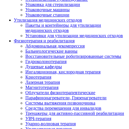
Упаковка для стерилизации
Упаковочные машины
Упаковочные станции
Утилизация медицинских отходов
Пакеты и контейнеры для утилизации
медицинских отходов
Установки для утилизации медицинских отходов
Физиотерапия и реабилитация
Абдоминальная декомпрессия
Бальнеологические ванны
Восстановительные роботизированные системы
Гидроколонотерапия
Душевые кафедры
Ингаляционная, кислородная терапия
Криотерапия
Лазерная терапия
Магнитотерапия
Облучатели физиотерапевтические
Парафинонагреватели, Грязенагреватели
Системы вытяжения позвоночника
Средства перемещения для инвалидов
Тренажеры для активно-пассивной реабилитации
УВЧ-терапия
Ударно-волновая терапия
Ультразвуковая терапия