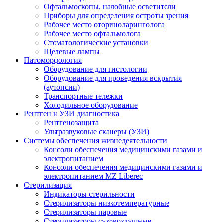
Офтальмоскопы, налобные осветители
Приборы для определения остроты зрения
Рабочее место оториноларинголога
Рабочее место офтальмолога
Стоматологические установки
Щелевые лампы
Патоморфология
Оборудование для гистологии
Оборудование для проведения вскрытия
(аутопсии)
Транспортные тележки
Холодильное оборудование
Рентген и УЗИ диагностика
Рентгенозащита
Ультразвуковые сканеры (УЗИ)
Системы обеспечения жизнедеятельности
Консоли обеспечения медицинскими газами и
электропитанием
Консоли обеспечения медицинскими газами и
электропитанием MZ Liberec
Стерилизация
Индикаторы стерильности
Стерилизаторы низкотемпературные
Стерилизаторы паровые
Стерилизаторы суховоздушные