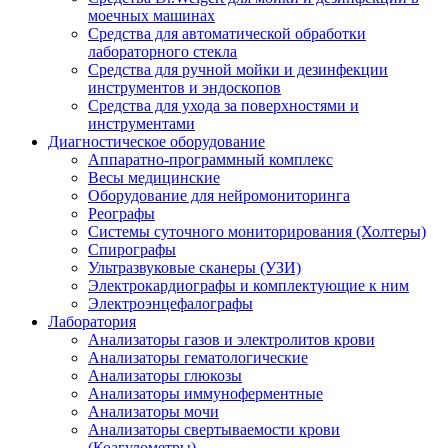
моечных машинах
Средства для автоматической обработки
лабораторного стекла
Средства для ручной мойки и дезинфекции
инструментов и эндоскопов
Средства для ухода за поверхностями и
инструментами
Диагностическое оборудование
Аппаратно-программный комплекс
Весы медицинские
Оборудование для нейромониторинга
Реографы
Системы суточного мониторирования (Холтеры)
Спирографы
Ультразвуковые сканеры (УЗИ)
Электрокардиографы и комплектующие к ним
Электроэнцефалографы
Лаборатория
Анализаторы газов и электролитов крови
Анализаторы гематологические
Анализаторы глюкозы
Анализаторы иммуноферментные
Анализаторы мочи
Анализаторы свертываемости крови
(Коагулометры)