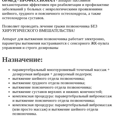
ОРМЕД - ПРОФЕССИОНАЛ
- аппарат пассивной
механотерапии эффективен при реабилитации и профилактике
заболеваний у больных с неврологическими проявлениями
шейного, грудного и поясничного остеохондроза, а также
остеохондроза суставов.
Позволяет проводить лечение грыжи позвоночника БЕЗ
ХИРУРГИЧЕСКОГО ВМЕШАТЕЛЬСТВА!
Аппарат для вытяжения позвоночника работает электронно,
параметры вытяжения настраиваются с сенсорного ЖК-пульта
управления и строго дозированы
Назначение:
паравертебральный многоуровневый точечный массаж +
дозируемая вибрация + дозируемый подогрев;
вытяжение шейного отдела позвоночника;
вытяжение грудного отдела позвоночника;
вытяжение поясничного отдела позвоночника;
вытяжение суставов верхних и нижних конечностей;
комплексная процедура: паравертебральный вибромассаж
и вытяжение поясничного отдела позвоночника;
комплексная процедура: паравертебральный вибромассаж
(или просто массаж) и вытяжение шейного отдела
позвоночника.