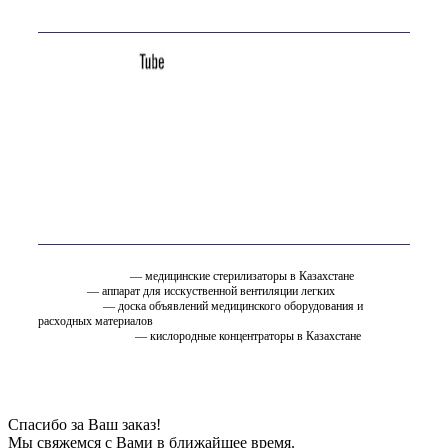
Мы в соц. сетях
Вам так же может быть интересно
стерилизатор.kz
— медицинские стерилизаторы в Казахстане
ИВЛ.KZ
— аппарат для исскуственной вентиляции легких
EMC.ru.net
— доска объявлений медицинского оборудования и
расходных материалов
oxygen.ostfarm.kz
— кислородные концентраторы в Казахстане
Спасибо за Ваш заказ!
Мы свяжемся с Вами в ближайшее время.