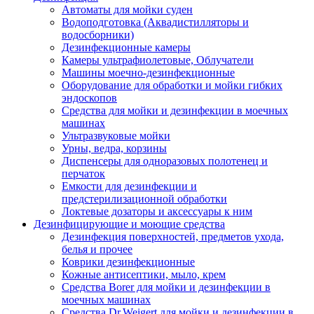
Автоматы для мойки суден
Водоподготовка (Аквадистилляторы и
водосборники)
Дезинфекционные камеры
Камеры ультрафиолетовые, Облучатели
Машины моечно-дезинфекционные
Оборудование для обработки и мойки гибких
эндоскопов
Средства для мойки и дезинфекции в моечных
машинах
Ультразвуковые мойки
Урны, ведра, корзины
Диспенсеры для одноразовых полотенец и
перчаток
Емкости для дезинфекции и
предстерилизационной обработки
Локтевые дозаторы и аксессуары к ним
Дезинфицирующие и моющие средства
Дезинфекция поверхностей, предметов ухода,
белья и прочее
Коврики дезинфекционные
Кожные антисептики, мыло, крем
Средства Borer для мойки и дезинфекции в
моечных машинах
Средства Dr.Weigert для мойки и дезинфекции в