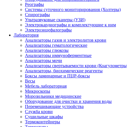
Реографы
Системы суточного мониторирования (Холтеры)
Спирографы
Ультразвуковые сканеры (УЗИ)
Электрокардиографы и комплектующие к ним
Электроэнцефалографы
Лаборатория
Анализаторы газов и электролитов крови
Анализаторы гематологические
Анализаторы глюкозы
Анализаторы иммуноферментные
Анализаторы мочи
Анализаторы свертываемости крови (Коагулометры
Анализаторы, биохимические реагенты
Боксы ламинарные и ПЦР-боксы
Весы
Мебель лабораторная
Микроскопы
Морозильники медицинские
Оборудование для очистки и хранения воды
Перемешивающие устройства
Служба крови
Сушильные шкафы
Термоконтейнеры
Термостаты