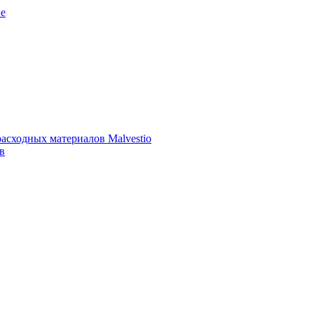
е
асходных материалов Malvestio
в