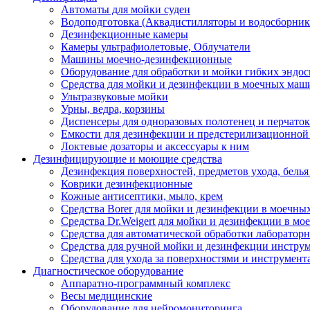
Автоматы для мойки суден
Водоподготовка (Аквадистилляторы и водосборник
Дезинфекционные камеры
Камеры ультрафиолетовые, Облучатели
Машины моечно-дезинфекционные
Оборудование для обработки и мойки гибких эндос
Средства для мойки и дезинфекции в моечных маш
Ультразвуковые мойки
Урны, ведра, корзины
Диспенсеры для одноразовых полотенец и перчаток
Емкости для дезинфекции и предстерилизационной
Локтевые дозаторы и аксессуары к ним
Дезинфицирующие и моющие средства
Дезинфекция поверхностей, предметов ухода, белья
Коврики дезинфекционные
Кожные антисептики, мыло, крем
Средства Borer для мойки и дезинфекции в моечн
Средства Dr.Weigert для мойки и дезинфекции в м
Средства для автоматической обработки лабораторн
Средства для ручной мойки и дезинфекции инструм
Средства для ухода за поверхностями и инструмент
Диагностическое оборудование
Аппаратно-программный комплекс
Весы медицинские
Оборудование для нейромониторинга