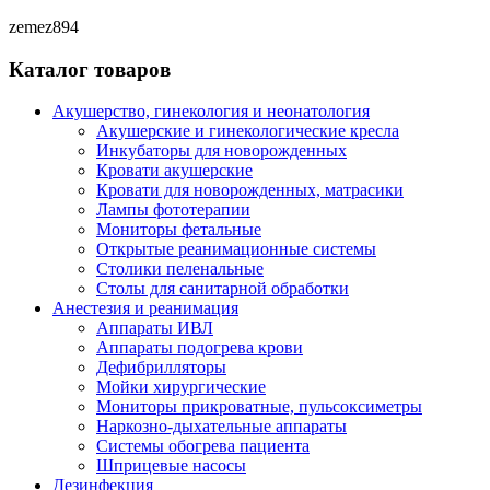
zemez894
Каталог товаров
Акушерство, гинекология и неонатология
Акушерские и гинекологические креслa
Инкубаторы для новорожденных
Кровати акушерские
Кровати для новорожденных, матрасики
Лампы фототерапии
Мониторы фетальные
Открытые реанимационные системы
Столики пеленальные
Столы для санитарной обработки
Анестезия и реанимация
Аппараты ИВЛ
Аппараты подогрева крови
Дефибрилляторы
Мойки хирургические
Мониторы прикроватные, пульсоксиметры
Наркозно-дыхательные аппараты
Системы обогрева пациента
Шприцевые насосы
Дезинфекция