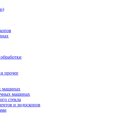
и)
копов
инах
 обработки
 и прочее
ых машинах
оечных машинах
ого стекла
ентов и эндоскопов
ами