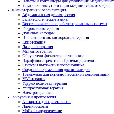
Пакеты и контейнеры для утилизации медицинских
Установки для утилизации медицинских отходов
Физиотерапия и реабилитация
Абдоминальная декомпрессия
Бальнеологические ванны
Восстановительные роботизированные системы
Гидроколонотерапия
Душевые кафедры
Ингаляционная, кислородная терапия
Криотерапия
Лазерная терапия
Магнитотерапия
Облучатели физиотерапевтические
Парафинонагреватели, Грязенагреватели
Системы вытяжения позвоночника
Средства перемещения для инвалидов
Тренажеры для активно-пассивной реабилитации
УВЧ-терапия
Ударно-волновая терапия
Ультразвуковая терапия
Электротерапия
Хирургия и проктология
Аппараты для проктологии
Ларингоскопы
Мойки хирургические