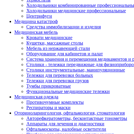
Холодильники комбинированные профессиональны
Холодильники медицинские профессиональные
Центрифуги
Медицина катастроф
Средства иммобилизации и изделия
Медицинская мебель
Кровати медицинские
Кушетки, массажные столы
Мебель из нержавеющей стали
Оборудование для кабинетов и палат
Система хранения и перемещения медикаментов и р
Столики - тележки передвижные для физиоприборо
Столики инструментальные, манипуляционные
Тележки для перевозки больных
Тележки для перевозки грузов
Тумбы прикроватные
Функциональные медицинские тележки
Медицинская одежда
Противочумные комплекты
Респираторы и маски
Оториноларингология, офтальмология, стоматология
Авторефкератометры, бесконтактные тонометры
Аппараты для лечения и диагностики
Офтальмоскопы, налобные осветители