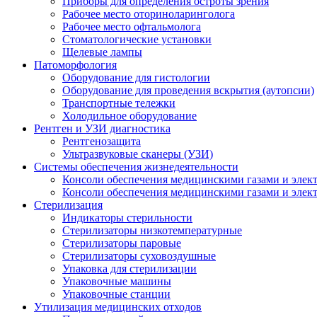
Приборы для определения остроты зрения
Рабочее место оториноларинголога
Рабочее место офтальмолога
Стоматологические установки
Щелевые лампы
Патоморфология
Оборудование для гистологии
Оборудование для проведения вскрытия (аутопсии)
Транспортные тележки
Холодильное оборудование
Рентген и УЗИ диагностика
Рентгенозащита
Ультразвуковые сканеры (УЗИ)
Системы обеспечения жизнедеятельности
Консоли обеспечения медицинскими газами и элек
Консоли обеспечения медицинскими газами и элек
Стерилизация
Индикаторы стерильности
Стерилизаторы низкотемпературные
Стерилизаторы паровые
Стерилизаторы суховоздушные
Упаковка для стерилизации
Упаковочные машины
Упаковочные станции
Утилизация медицинских отходов