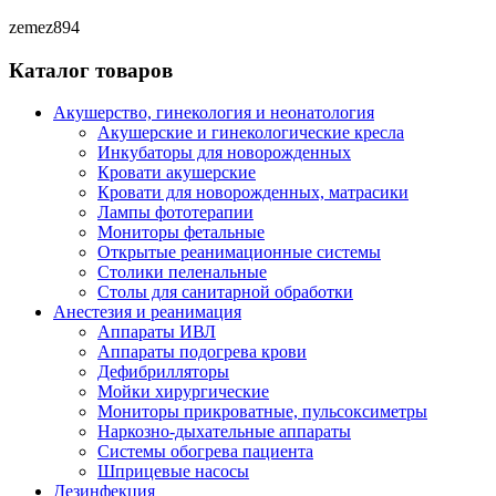
zemez894
Каталог товаров
Акушерство, гинекология и неонатология
Акушерские и гинекологические креслa
Инкубаторы для новорожденных
Кровати акушерские
Кровати для новорожденных, матрасики
Лампы фототерапии
Мониторы фетальные
Открытые реанимационные системы
Столики пеленальные
Столы для санитарной обработки
Анестезия и реанимация
Аппараты ИВЛ
Аппараты подогрева крови
Дефибрилляторы
Мойки хирургические
Мониторы прикроватные, пульсоксиметры
Наркозно-дыхательные аппараты
Системы обогрева пациента
Шприцевые насосы
Дезинфекция