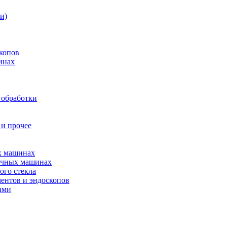
и)
копов
инах
 обработки
 и прочее
ых машинах
оечных машинах
ого стекла
ентов и эндоскопов
ами