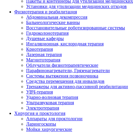
Пакеты и контейнеры для утилизации медицинских
Установки для утилизации медицинских отходов
Физиотерапия и реабилитация
Абдоминальная декомпрессия
Бальнеологические ванны
Восстановительные роботизированные системы
Гидроколонотерапия
Душевые кафедры
Ингаляционная, кислородная терапия
Криотерапия
Лазерная терапия
Магнитотерапия
Облучатели физиотерапевтические
Парафинонагреватели, Грязенагреватели
Системы вытяжения позвоночника
Средства перемещения для инвалидов
Тренажеры для активно-пассивной реабилитации
УВЧ-терапия
Ударно-волновая терапия
Ультразвуковая терапия
Электротерапия
Хирургия и проктология
Аппараты для проктологии
Ларингоскопы
Мойки хирургические