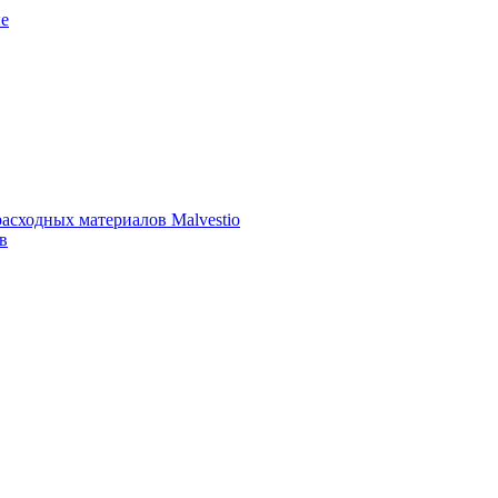
е
асходных материалов Malvestio
в