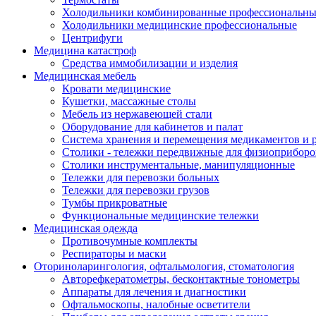
Холодильники комбинированные профессиональны
Холодильники медицинские профессиональные
Центрифуги
Медицина катастроф
Средства иммобилизации и изделия
Медицинская мебель
Кровати медицинские
Кушетки, массажные столы
Мебель из нержавеющей стали
Оборудование для кабинетов и палат
Система хранения и перемещения медикаментов и р
Столики - тележки передвижные для физиоприборо
Столики инструментальные, манипуляционные
Тележки для перевозки больных
Тележки для перевозки грузов
Тумбы прикроватные
Функциональные медицинские тележки
Медицинская одежда
Противочумные комплекты
Респираторы и маски
Оториноларингология, офтальмология, стоматология
Авторефкератометры, бесконтактные тонометры
Аппараты для лечения и диагностики
Офтальмоскопы, налобные осветители