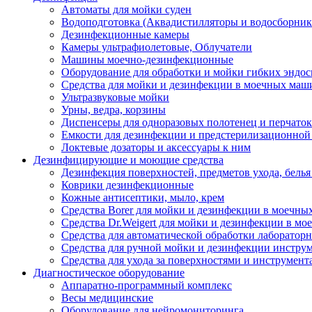
Автоматы для мойки суден
Водоподготовка (Аквадистилляторы и водосборник
Дезинфекционные камеры
Камеры ультрафиолетовые, Облучатели
Машины моечно-дезинфекционные
Оборудование для обработки и мойки гибких эндос
Средства для мойки и дезинфекции в моечных маш
Ультразвуковые мойки
Урны, ведра, корзины
Диспенсеры для одноразовых полотенец и перчаток
Емкости для дезинфекции и предстерилизационной
Локтевые дозаторы и аксессуары к ним
Дезинфицирующие и моющие средства
Дезинфекция поверхностей, предметов ухода, белья
Коврики дезинфекционные
Кожные антисептики, мыло, крем
Средства Borer для мойки и дезинфекции в моечн
Средства Dr.Weigert для мойки и дезинфекции в м
Средства для автоматической обработки лабораторн
Средства для ручной мойки и дезинфекции инструм
Средства для ухода за поверхностями и инструмент
Диагностическое оборудование
Аппаратно-программный комплекс
Весы медицинские
Оборудование для нейромониторинга