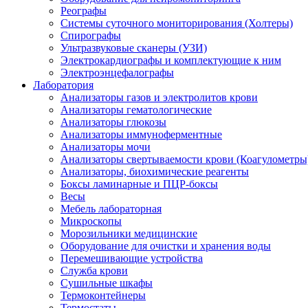
Реографы
Системы суточного мониторирования (Холтеры)
Спирографы
Ультразвуковые сканеры (УЗИ)
Электрокардиографы и комплектующие к ним
Электроэнцефалографы
Лаборатория
Анализаторы газов и электролитов крови
Анализаторы гематологические
Анализаторы глюкозы
Анализаторы иммуноферментные
Анализаторы мочи
Анализаторы свертываемости крови (Коагулометры
Анализаторы, биохимические реагенты
Боксы ламинарные и ПЦР-боксы
Весы
Мебель лабораторная
Микроскопы
Морозильники медицинские
Оборудование для очистки и хранения воды
Перемешивающие устройства
Служба крови
Сушильные шкафы
Термоконтейнеры
Термостаты