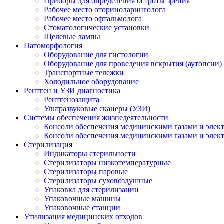
Приборы для определения остроты зрения
Рабочее место оториноларинголога
Рабочее место офтальмолога
Стоматологические установки
Щелевые лампы
Патоморфология
Оборудование для гистологии
Оборудование для проведения вскрытия (аутопсии)
Транспортные тележки
Холодильное оборудование
Рентген и УЗИ диагностика
Рентгенозащита
Ультразвуковые сканеры (УЗИ)
Системы обеспечения жизнедеятельности
Консоли обеспечения медицинскими газами и элек
Консоли обеспечения медицинскими газами и элек
Стерилизация
Индикаторы стерильности
Стерилизаторы низкотемпературные
Стерилизаторы паровые
Стерилизаторы суховоздушные
Упаковка для стерилизации
Упаковочные машины
Упаковочные станции
Утилизация медицинских отходов