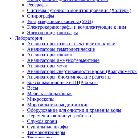
Реографы
Системы суточного мониторирования (Холтеры)
Спирографы
Ультразвуковые сканеры (УЗИ)
Электрокардиографы и комплектующие к ним
Электроэнцефалографы
Лаборатория
Анализаторы газов и электролитов крови
Анализаторы гематологические
Анализаторы глюкозы
Анализаторы иммуноферментные
Анализаторы мочи
Анализаторы свертываемости крови (Коагулометры
Анализаторы, биохимические реагенты
Боксы ламинарные и ПЦР-боксы
Весы
Мебель лабораторная
Микроскопы
Морозильники медицинские
Оборудование для очистки и хранения воды
Перемешивающие устройства
Служба крови
Сушильные шкафы
Термоконтейнеры
Термостаты