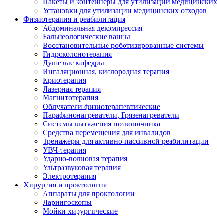
Пакеты и контейнеры для утилизации медицинских
Установки для утилизации медицинских отходов
Физиотерапия и реабилитация
Абдоминальная декомпрессия
Бальнеологические ванны
Восстановительные роботизированные системы
Гидроколонотерапия
Душевые кафедры
Ингаляционная, кислородная терапия
Криотерапия
Лазерная терапия
Магнитотерапия
Облучатели физиотерапевтические
Парафинонагреватели, Грязенагреватели
Системы вытяжения позвоночника
Средства перемещения для инвалидов
Тренажеры для активно-пассивной реабилитации
УВЧ-терапия
Ударно-волновая терапия
Ультразвуковая терапия
Электротерапия
Хирургия и проктология
Аппараты для проктологии
Ларингоскопы
Мойки хирургические