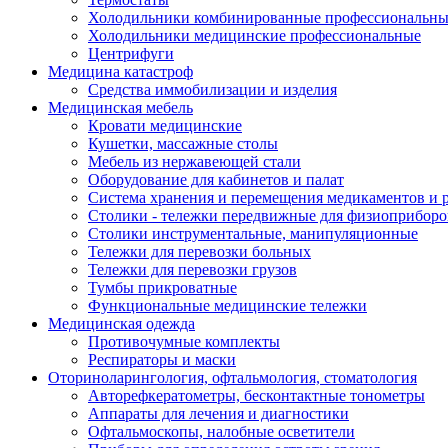
Холодильники комбинированные профессиональны
Холодильники медицинские профессиональные
Центрифуги
Медицина катастроф
Средства иммобилизации и изделия
Медицинская мебель
Кровати медицинские
Кушетки, массажные столы
Мебель из нержавеющей стали
Оборудование для кабинетов и палат
Система хранения и перемещения медикаментов и р
Столики - тележки передвижные для физиоприборо
Столики инструментальные, манипуляционные
Тележки для перевозки больных
Тележки для перевозки грузов
Тумбы прикроватные
Функциональные медицинские тележки
Медицинская одежда
Противочумные комплекты
Респираторы и маски
Оториноларингология, офтальмология, стоматология
Авторефкератометры, бесконтактные тонометры
Аппараты для лечения и диагностики
Офтальмоскопы, налобные осветители