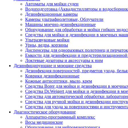
Автоматы для мойки суден
Водоподготовка (Аквадистилляторы и водосборник
Дезинфекционные камеры
Камеры ультрафиолетовые, Облучатели
Машины моечно-дезинфекционные
Оборудование для обработки и мойки гибких эндос
Средства для мойки и дезинфекции в моечных маш
Ультразвуковые мойки
Урны, ведра, корзины
Диспенсеры для одноразовых полотенец и перчаток
Емкости для дезинфекции и предстерилизационной
Локтевые дозаторы и аксессуары к ним
Дезинфицирующие и моющие средства
Дезинфекция поверхностей, предметов ухода, белья
Коврики дезинфекционные
Кожные антисептики, мыло, крем
Средства Borer для мойки и дезинфекции в моечн
Средства Dr.Weigert для мойки и дезинфекции в м
Средства для автоматической обработки лабораторн
Средства для ручной мойки и дезинфекции инструм
Средства для ухода за поверхностями и инструмент
Диагностическое оборудование
Аппаратно-программный комплекс
Весы медицинские
Оборудование для нейромониторинга