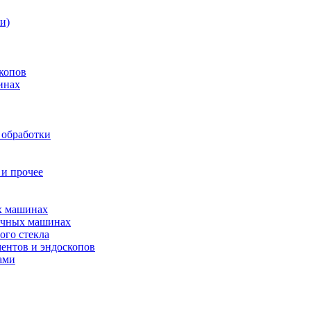
и)
копов
инах
 обработки
 и прочее
ых машинах
оечных машинах
ого стекла
ентов и эндоскопов
ами