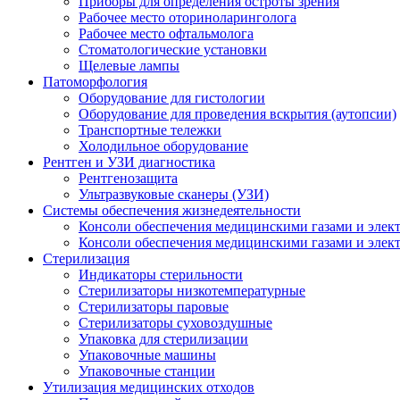
Приборы для определения остроты зрения
Рабочее место оториноларинголога
Рабочее место офтальмолога
Стоматологические установки
Щелевые лампы
Патоморфология
Оборудование для гистологии
Оборудование для проведения вскрытия (аутопсии)
Транспортные тележки
Холодильное оборудование
Рентген и УЗИ диагностика
Рентгенозащита
Ультразвуковые сканеры (УЗИ)
Системы обеспечения жизнедеятельности
Консоли обеспечения медицинскими газами и элек
Консоли обеспечения медицинскими газами и элек
Стерилизация
Индикаторы стерильности
Стерилизаторы низкотемпературные
Стерилизаторы паровые
Стерилизаторы суховоздушные
Упаковка для стерилизации
Упаковочные машины
Упаковочные станции
Утилизация медицинских отходов