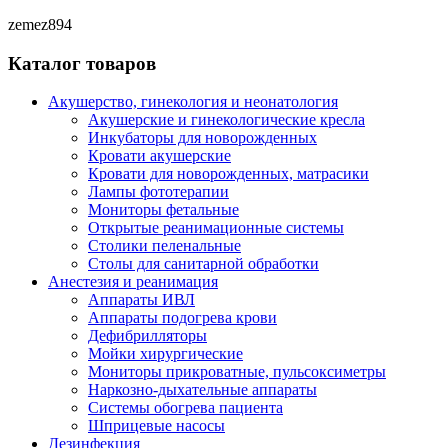
zemez894
Каталог товаров
Акушерство, гинекология и неонатология
Акушерские и гинекологические креслa
Инкубаторы для новорожденных
Кровати акушерские
Кровати для новорожденных, матрасики
Лампы фототерапии
Мониторы фетальные
Открытые реанимационные системы
Столики пеленальные
Столы для санитарной обработки
Анестезия и реанимация
Аппараты ИВЛ
Аппараты подогрева крови
Дефибрилляторы
Мойки хирургические
Мониторы прикроватные, пульсоксиметры
Наркозно-дыхательные аппараты
Системы обогрева пациента
Шприцевые насосы
Дезинфекция