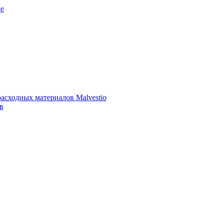
е
асходных материалов Malvestio
в