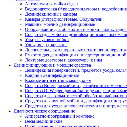
Автоматы для мойки суден
Водоподготовка (Аквадистилляторы и водосборник
Дезинфекционные камеры
Камеры ультрафиолетовые, Облучатели
Машины моечно-дезинфекционные
Оборудование для обработки и мойки гибких эндос
Средства для мойки и дезинфекции в моечных маш
Ультразвуковые мойки
Урны, ведра, корзины
Диспенсеры для одноразовых полотенец и перчаток
Емкости для дезинфекции и предстерилизационной
Локтевые дозаторы и аксессуары к ним
Дезинфицирующие и моющие средства
Дезинфекция поверхностей, предметов ухода, белья
Коврики дезинфекционные
Кожные антисептики, мыло, крем
Средства Borer для мойки и дезинфекции в моечн
Средства Dr.Weigert для мойки и дезинфекции в м
Средства для автоматической обработки лабораторн
Средства для ручной мойки и дезинфекции инструм
Средства для ухода за поверхностями и инструмент
Диагностическое оборудование
Аппаратно-программный комплекс
Весы медицинские
Оборудование для нейромониторинга