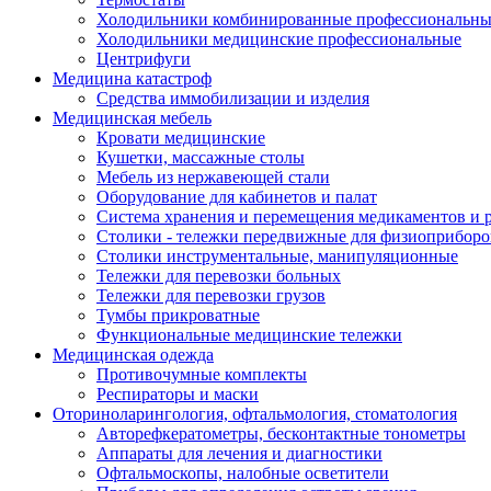
Холодильники комбинированные профессиональны
Холодильники медицинские профессиональные
Центрифуги
Медицина катастроф
Средства иммобилизации и изделия
Медицинская мебель
Кровати медицинские
Кушетки, массажные столы
Мебель из нержавеющей стали
Оборудование для кабинетов и палат
Система хранения и перемещения медикаментов и р
Столики - тележки передвижные для физиоприборо
Столики инструментальные, манипуляционные
Тележки для перевозки больных
Тележки для перевозки грузов
Тумбы прикроватные
Функциональные медицинские тележки
Медицинская одежда
Противочумные комплекты
Респираторы и маски
Оториноларингология, офтальмология, стоматология
Авторефкератометры, бесконтактные тонометры
Аппараты для лечения и диагностики
Офтальмоскопы, налобные осветители