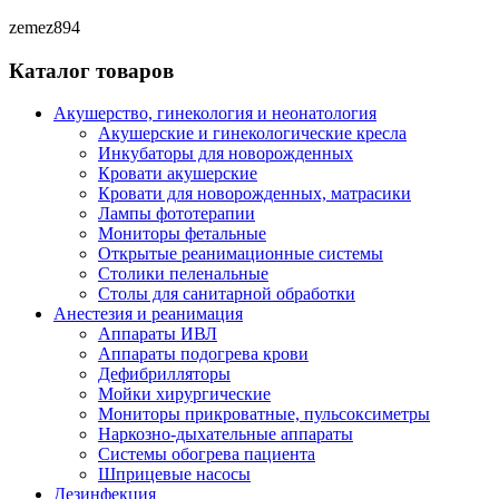
zemez894
Каталог товаров
Акушерство, гинекология и неонатология
Акушерские и гинекологические креслa
Инкубаторы для новорожденных
Кровати акушерские
Кровати для новорожденных, матрасики
Лампы фототерапии
Мониторы фетальные
Открытые реанимационные системы
Столики пеленальные
Столы для санитарной обработки
Анестезия и реанимация
Аппараты ИВЛ
Аппараты подогрева крови
Дефибрилляторы
Мойки хирургические
Мониторы прикроватные, пульсоксиметры
Наркозно-дыхательные аппараты
Системы обогрева пациента
Шприцевые насосы
Дезинфекция