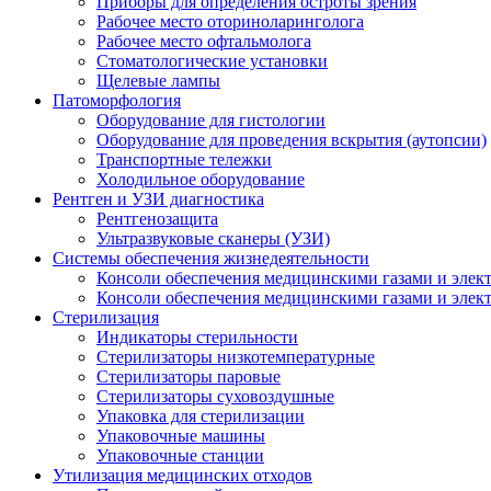
Приборы для определения остроты зрения
Рабочее место оториноларинголога
Рабочее место офтальмолога
Стоматологические установки
Щелевые лампы
Патоморфология
Оборудование для гистологии
Оборудование для проведения вскрытия (аутопсии)
Транспортные тележки
Холодильное оборудование
Рентген и УЗИ диагностика
Рентгенозащита
Ультразвуковые сканеры (УЗИ)
Системы обеспечения жизнедеятельности
Консоли обеспечения медицинскими газами и элек
Консоли обеспечения медицинскими газами и элек
Стерилизация
Индикаторы стерильности
Стерилизаторы низкотемпературные
Стерилизаторы паровые
Стерилизаторы суховоздушные
Упаковка для стерилизации
Упаковочные машины
Упаковочные станции
Утилизация медицинских отходов