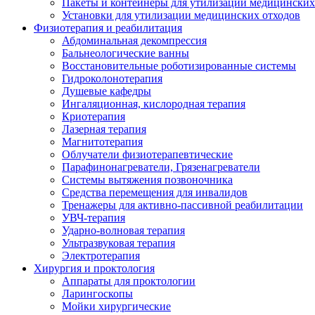
Пакеты и контейнеры для утилизации медицинских
Установки для утилизации медицинских отходов
Физиотерапия и реабилитация
Абдоминальная декомпрессия
Бальнеологические ванны
Восстановительные роботизированные системы
Гидроколонотерапия
Душевые кафедры
Ингаляционная, кислородная терапия
Криотерапия
Лазерная терапия
Магнитотерапия
Облучатели физиотерапевтические
Парафинонагреватели, Грязенагреватели
Системы вытяжения позвоночника
Средства перемещения для инвалидов
Тренажеры для активно-пассивной реабилитации
УВЧ-терапия
Ударно-волновая терапия
Ультразвуковая терапия
Электротерапия
Хирургия и проктология
Аппараты для проктологии
Ларингоскопы
Мойки хирургические