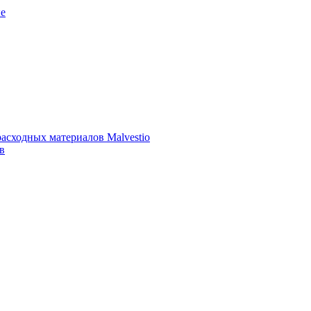
е
асходных материалов Malvestio
в