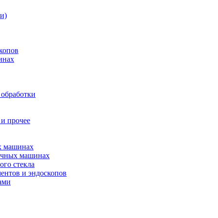
и)
копов
инах
 обработки
 и прочее
ых машинах
оечных машинах
ого стекла
ентов и эндоскопов
ами