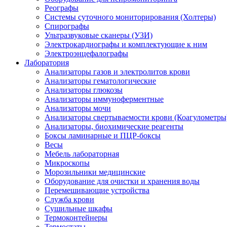
Реографы
Системы суточного мониторирования (Холтеры)
Спирографы
Ультразвуковые сканеры (УЗИ)
Электрокардиографы и комплектующие к ним
Электроэнцефалографы
Лаборатория
Анализаторы газов и электролитов крови
Анализаторы гематологические
Анализаторы глюкозы
Анализаторы иммуноферментные
Анализаторы мочи
Анализаторы свертываемости крови (Коагулометры
Анализаторы, биохимические реагенты
Боксы ламинарные и ПЦР-боксы
Весы
Мебель лабораторная
Микроскопы
Морозильники медицинские
Оборудование для очистки и хранения воды
Перемешивающие устройства
Служба крови
Сушильные шкафы
Термоконтейнеры
Термостаты