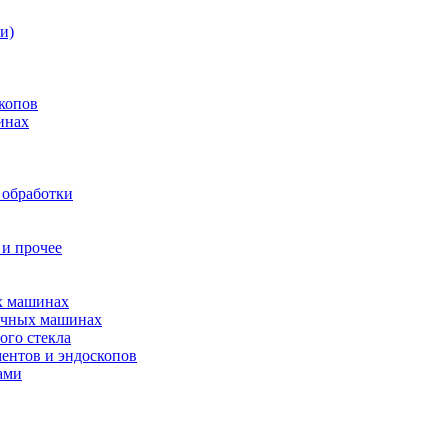
и)
копов
инах
 обработки
 и прочее
ых машинах
оечных машинах
ого стекла
ентов и эндоскопов
ами