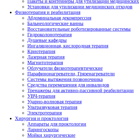
Пакеты и контейнеры для утилизации медицинских
Установки для утилизации медицинских отходов
Физиотерапия и реабилитация
Абдоминальная декомпрессия
Бальнеологические ванны
Восстановительные роботизированные системы
Гидроколонотерапия
Душевые кафедры
Ингаляционная, кислородная терапия
Криотерапия
Лазерная терапия
Магнитотерапия
Облучатели физиотерапевтические
Парафинонагреватели, Грязенагреватели
Системы вытяжения позвоночника
Средства перемещения для инвалидов
Тренажеры для активно-пассивной реабилитации
УВЧ-терапия
Ударно-волновая терапия
Ультразвуковая терапия
Электротерапия
Хирургия и проктология
Аппараты для проктологии
Ларингоскопы
Мойки хирургические