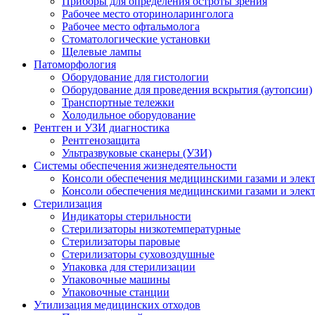
Приборы для определения остроты зрения
Рабочее место оториноларинголога
Рабочее место офтальмолога
Стоматологические установки
Щелевые лампы
Патоморфология
Оборудование для гистологии
Оборудование для проведения вскрытия (аутопсии)
Транспортные тележки
Холодильное оборудование
Рентген и УЗИ диагностика
Рентгенозащита
Ультразвуковые сканеры (УЗИ)
Системы обеспечения жизнедеятельности
Консоли обеспечения медицинскими газами и элек
Консоли обеспечения медицинскими газами и элек
Стерилизация
Индикаторы стерильности
Стерилизаторы низкотемпературные
Стерилизаторы паровые
Стерилизаторы суховоздушные
Упаковка для стерилизации
Упаковочные машины
Упаковочные станции
Утилизация медицинских отходов