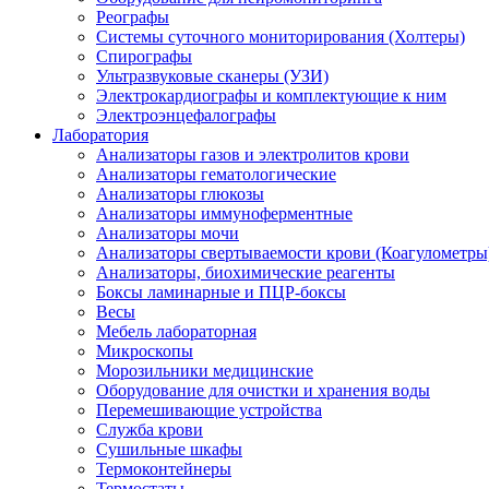
Реографы
Системы суточного мониторирования (Холтеры)
Спирографы
Ультразвуковые сканеры (УЗИ)
Электрокардиографы и комплектующие к ним
Электроэнцефалографы
Лаборатория
Анализаторы газов и электролитов крови
Анализаторы гематологические
Анализаторы глюкозы
Анализаторы иммуноферментные
Анализаторы мочи
Анализаторы свертываемости крови (Коагулометры
Анализаторы, биохимические реагенты
Боксы ламинарные и ПЦР-боксы
Весы
Мебель лабораторная
Микроскопы
Морозильники медицинские
Оборудование для очистки и хранения воды
Перемешивающие устройства
Служба крови
Сушильные шкафы
Термоконтейнеры
Термостаты