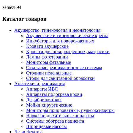
zemez894
Каталог товаров
Акушерство, гинекология и неонатология
Акушерские и гинекологические креслa
Инкубаторы для новорожденных
Кровати акушерские
Кровати для новорожденных, матрасики
Лампы фототерапии
Мониторы фетальные
Открытые реанимационные системы
Столики пеленальные
Столы для санитарной обработки
Анестезия и реанимация
Аппараты ИВЛ
Аппараты подогрева крови
Дефибрилляторы
Мойки хирургические
Мониторы прикроватные, пульсоксиметры
Наркозно-дыхательные аппараты
Системы обогрева пациента
Шприцевые насосы
Дезинфекция