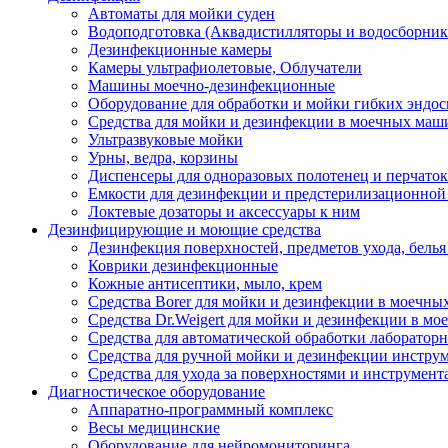
Автоматы для мойки суден
Водоподготовка (Аквадистилляторы и водосборник
Дезинфекционные камеры
Камеры ультрафиолетовые, Облучатели
Машины моечно-дезинфекционные
Оборудование для обработки и мойки гибких эндос
Средства для мойки и дезинфекции в моечных маш
Ультразвуковые мойки
Урны, ведра, корзины
Диспенсеры для одноразовых полотенец и перчаток
Емкости для дезинфекции и предстерилизационной
Локтевые дозаторы и аксессуары к ним
Дезинфицирующие и моющие средства
Дезинфекция поверхностей, предметов ухода, белья
Коврики дезинфекционные
Кожные антисептики, мыло, крем
Средства Borer для мойки и дезинфекции в моечн
Средства Dr.Weigert для мойки и дезинфекции в м
Средства для автоматической обработки лабораторн
Средства для ручной мойки и дезинфекции инструм
Средства для ухода за поверхностями и инструмент
Диагностическое оборудование
Аппаратно-программный комплекс
Весы медицинские
Оборудование для нейромониторинга