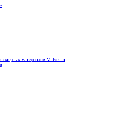
е
асходных материалов Malvestio
в