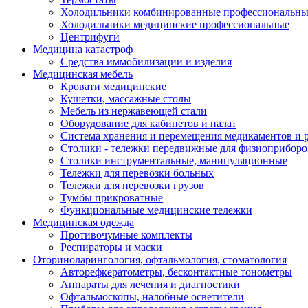
Холодильники комбинированные профессиональны
Холодильники медицинские профессиональные
Центрифуги
Медицина катастроф
Средства иммобилизации и изделия
Медицинская мебель
Кровати медицинские
Кушетки, массажные столы
Мебель из нержавеющей стали
Оборудование для кабинетов и палат
Система хранения и перемещения медикаментов и р
Столики - тележки передвижные для физиоприборо
Столики инструментальные, манипуляционные
Тележки для перевозки больных
Тележки для перевозки грузов
Тумбы прикроватные
Функциональные медицинские тележки
Медицинская одежда
Противочумные комплекты
Респираторы и маски
Оториноларингология, офтальмология, стоматология
Авторефкератометры, бесконтактные тонометры
Аппараты для лечения и диагностики
Офтальмоскопы, налобные осветители