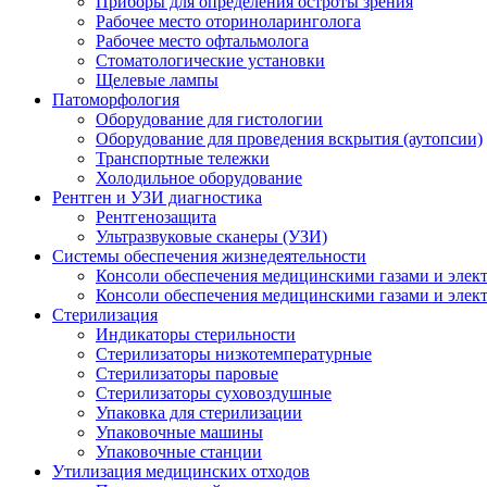
Приборы для определения остроты зрения
Рабочее место оториноларинголога
Рабочее место офтальмолога
Стоматологические установки
Щелевые лампы
Патоморфология
Оборудование для гистологии
Оборудование для проведения вскрытия (аутопсии)
Транспортные тележки
Холодильное оборудование
Рентген и УЗИ диагностика
Рентгенозащита
Ультразвуковые сканеры (УЗИ)
Системы обеспечения жизнедеятельности
Консоли обеспечения медицинскими газами и элек
Консоли обеспечения медицинскими газами и элек
Стерилизация
Индикаторы стерильности
Стерилизаторы низкотемпературные
Стерилизаторы паровые
Стерилизаторы суховоздушные
Упаковка для стерилизации
Упаковочные машины
Упаковочные станции
Утилизация медицинских отходов