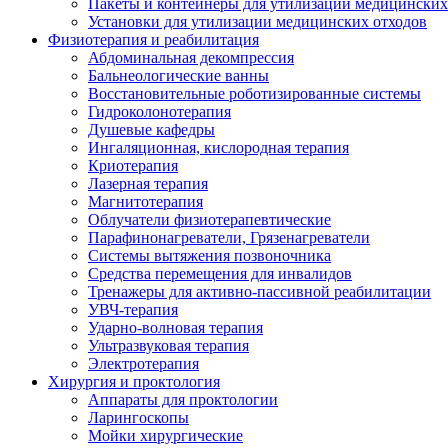
Пакеты и контейнеры для утилизации медицинских
Установки для утилизации медицинских отходов
Физиотерапия и реабилитация
Абдоминальная декомпрессия
Бальнеологические ванны
Восстановительные роботизированные системы
Гидроколонотерапия
Душевые кафедры
Ингаляционная, кислородная терапия
Криотерапия
Лазерная терапия
Магнитотерапия
Облучатели физиотерапевтические
Парафинонагреватели, Грязенагреватели
Системы вытяжения позвоночника
Средства перемещения для инвалидов
Тренажеры для активно-пассивной реабилитации
УВЧ-терапия
Ударно-волновая терапия
Ультразвуковая терапия
Электротерапия
Хирургия и проктология
Аппараты для проктологии
Ларингоскопы
Мойки хирургические