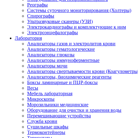
Реографы
Системы суточного мониторирования (Холтеры)
Спирографы
Ультразвуковые сканеры (УЗИ)
Электрокардиографы и комплектующие к ним
Электроэнцефалографы
Лаборатория
Анализаторы газов и электролитов крови
Анализаторы гематологические
Анализаторы глюкозы
Анализаторы иммуноферментные
Анализаторы мочи
Анализаторы свертываемости крови (Коагулометры
Анализаторы, биохимические реагенты
Боксы ламинарные и ПЦР-боксы
Весы
Мебель лабораторная
Микроскопы
Морозильники медицинские
Оборудование для очистки и хранения воды
Перемешивающие устройства
Служба крови
Сушильные шкафы
Термоконтейнеры
Термостаты