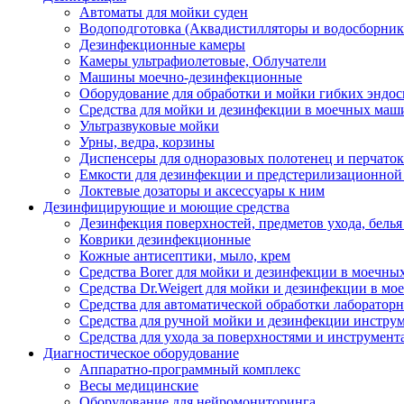
Автоматы для мойки суден
Водоподготовка (Аквадистилляторы и водосборник
Дезинфекционные камеры
Камеры ультрафиолетовые, Облучатели
Машины моечно-дезинфекционные
Оборудование для обработки и мойки гибких эндос
Средства для мойки и дезинфекции в моечных маш
Ультразвуковые мойки
Урны, ведра, корзины
Диспенсеры для одноразовых полотенец и перчаток
Емкости для дезинфекции и предстерилизационной
Локтевые дозаторы и аксессуары к ним
Дезинфицирующие и моющие средства
Дезинфекция поверхностей, предметов ухода, белья
Коврики дезинфекционные
Кожные антисептики, мыло, крем
Средства Borer для мойки и дезинфекции в моечн
Средства Dr.Weigert для мойки и дезинфекции в м
Средства для автоматической обработки лабораторн
Средства для ручной мойки и дезинфекции инструм
Средства для ухода за поверхностями и инструмент
Диагностическое оборудование
Аппаратно-программный комплекс
Весы медицинские
Оборудование для нейромониторинга