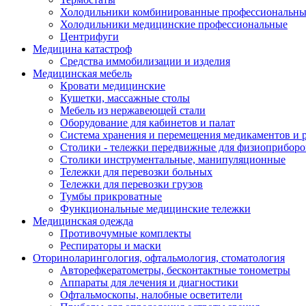
Холодильники комбинированные профессиональны
Холодильники медицинские профессиональные
Центрифуги
Медицина катастроф
Средства иммобилизации и изделия
Медицинская мебель
Кровати медицинские
Кушетки, массажные столы
Мебель из нержавеющей стали
Оборудование для кабинетов и палат
Система хранения и перемещения медикаментов и р
Столики - тележки передвижные для физиоприборо
Столики инструментальные, манипуляционные
Тележки для перевозки больных
Тележки для перевозки грузов
Тумбы прикроватные
Функциональные медицинские тележки
Медицинская одежда
Противочумные комплекты
Респираторы и маски
Оториноларингология, офтальмология, стоматология
Авторефкератометры, бесконтактные тонометры
Аппараты для лечения и диагностики
Офтальмоскопы, налобные осветители