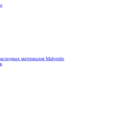
е
асходных материалов Malvestio
в