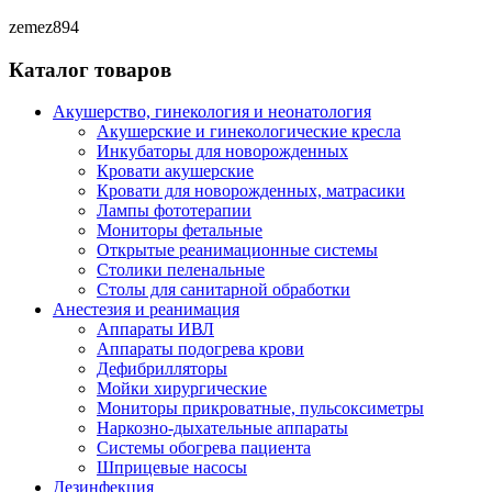
zemez894
Каталог товаров
Акушерство, гинекология и неонатология
Акушерские и гинекологические креслa
Инкубаторы для новорожденных
Кровати акушерские
Кровати для новорожденных, матрасики
Лампы фототерапии
Мониторы фетальные
Открытые реанимационные системы
Столики пеленальные
Столы для санитарной обработки
Анестезия и реанимация
Аппараты ИВЛ
Аппараты подогрева крови
Дефибрилляторы
Мойки хирургические
Мониторы прикроватные, пульсоксиметры
Наркозно-дыхательные аппараты
Системы обогрева пациента
Шприцевые насосы
Дезинфекция