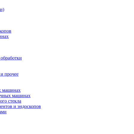
и)
копов
инах
 обработки
 и прочее
ых машинах
оечных машинах
ого стекла
ентов и эндоскопов
ами